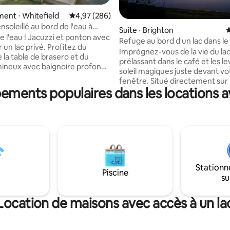
ent ⋅ Whitefield
Évaluation moyenne sur la base de 286 commen
4,97 (286)
la base de 228 commentaires : 4,96 sur 5
soleillé au bord de l'eau à
Suite ⋅ Brighton
É
Pond
e l'eau ! Jacuzzi et ponton avec
Refuge au bord d'un lac dans le
 un lac privé. Profitez du
du Vermont
Imprégnez-vous de la vie du la
e la table de brasero et du
prélassant dans le café et les l
mineux avec baignoire profonde
soleil magiques juste devant vo
 connexion Wi-Fi (petite) +
fenêtre. Situé directement sur les
isinez dans la cuisine ou faites
pements populaires dans les locations a
sentiers VAST, l'emplacement e
ue dans le pavillon au bord de
pour deux à trois motoneigiste
Suivez les sentiers à travers la
couples sur demande. Le lac es
a prairie jusqu'au Gold Mine Trail
seulement 40 pieds, huarts et 
e Big Barn ouvre
nicheurs, excellente pêche. Canoës et
ellement ses portes pour une
kayaks à portée de main. Cet
dégustation de vins
appartement classique de style
e, gratuite ! C'est plus qu'un
en pin sera votre refuge ultime
c'est une escapade avec des
Stationn
Vermont. Appartement privé
Piscine
s de sentiers et un étang privé
su
entièrement désinfecté, tout l
endent que d'être explorés.
chaussée, entrée extérieure pr
Magnifique vue sur le lac au lev
Location de maisons avec accès à un la
soleil.