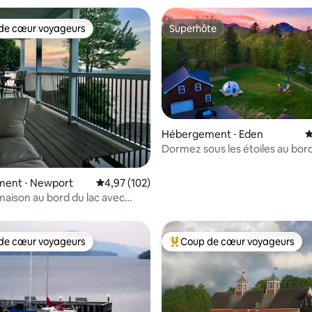
de cœur voyageurs
Superhôte
 cœur voyageurs les plus appréciés
Superhôte
 la base de 120 commentaires : 4,93 sur 5
Hébergement ⋅ Eden
É
Dormez sous les étoiles au bor
lac | Jacuzzi | Salle de jeux | An
acceptés !
ent ⋅ Newport
Évaluation moyenne sur la base de 102 comme
4,97 (102)
aison au bord du lac avec
couchages.
de cœur voyageurs
Coup de cœur voyageurs
 cœur voyageurs les plus appréciés
Coups de cœur voyageurs les p