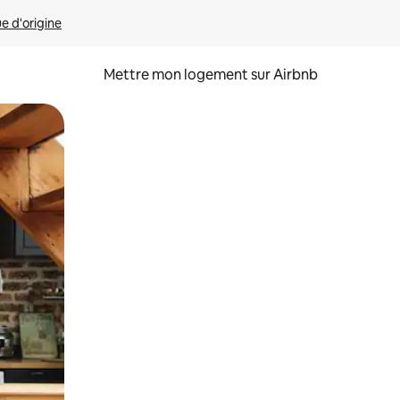
ue d'origine
Mettre mon logement sur Airbnb
sant glisser.