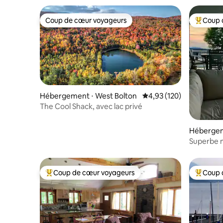
Coup de cœur voyageurs
Coup 
Coup de cœur voyageurs
Coups de
Hébergement ⋅ West Bolton
Évaluation moyenne sur
4,93 (120)
The Cool Shack, avec lac privé
Hébergem
Superbe m
quai ; 7 
Coup de cœur voyageurs
Coup 
Coups de cœur voyageurs les plus appréciés
Coups de