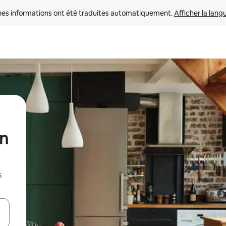
nes informations ont été traduites automatiquement. 
Afficher la lang
un
s
hes vers le haut et vers le bas pour les parcourir ou en appuyant et en fai