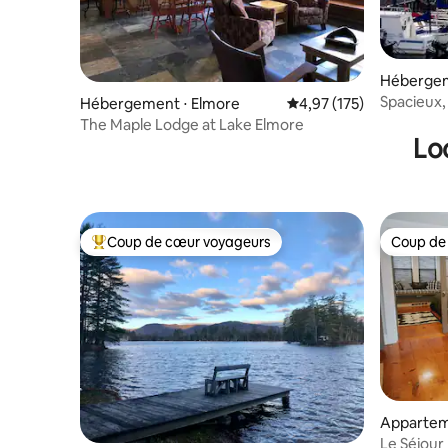
Hébergem
Spacieux, 
Hébergement ⋅ Elmore
Évaluation moyenne sur
4,97 (175)
The Maple Lodge at Lake Elmore
Lo
Coup de cœur voyageurs
Coup de
Coups de cœur voyageurs les plus appréciés
Coup de
Appartem
Le Séjour