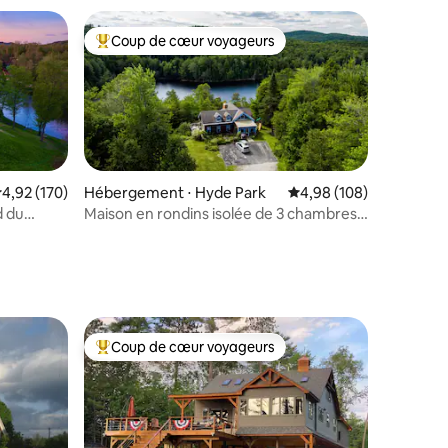
Coup de cœur voyageurs
Coups de cœur voyageurs les plus appréciés
valuation moyenne sur la base de 170 commentaires : 4,92 sur 5
4,92 (170)
Hébergement ⋅ Hyde Park
Évaluation moyenne sur
4,98 (108)
d du
Maison en rondins isolée de 3 chambres -
imaux
bordure du parc d'État VT
ntaires : 4,97 sur 5
Coup de cœur voyageurs
lus appréciés
Coups de cœur voyageurs les plus appréciés