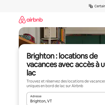
Aller
Certai
directement
au
contenu
Brighton : locations de
vacances avec accès à 
lac
Trouvez et réservez des locations de vacance
uniques en bord de lac sur Airbnb
Adresse
Lorsque les résultats s'affichent, utilisez les flèc