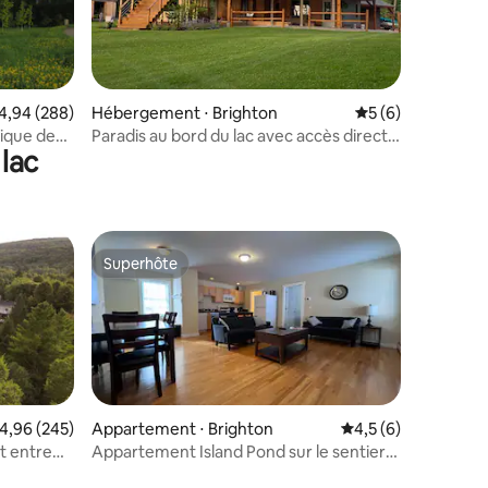
taires : 4,94 sur 5
valuation moyenne sur la base de 288 commentaires : 4,94 sur 5
4,94 (288)
Hébergement ⋅ Brighton
Évaluation moyenn
5 (6)
rique de
Paradis au bord du lac avec accès direct
lac
Vast et VTT
Superhôte
Superhôte
valuation moyenne sur la base de 245 commentaires : 4,96 sur 5
4,96 (245)
Appartement ⋅ Brighton
Évaluation moyenne 
4,5 (6)
t entre
Appartement Island Pond sur le sentier
entaires : 4,9 sur 5
VAST – 1 chambre, 1 salle de bain