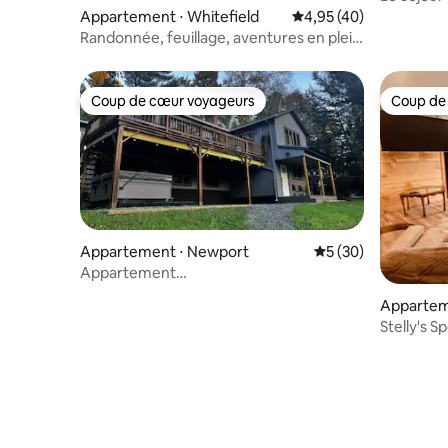
Appartement ⋅ Whitefield
Évaluation moyenne sur
4,95 (40)
Randonnée, feuillage, aventures en plein
air : Lake Suite
Coup de cœur voyageurs
Coup de
Coup de cœur voyageurs
Coup de
Appartement ⋅ Newport
Évaluation moyenne 
5 (30)
Appartement
moderne • Lac • Jacuzzi • Vélo • Golf • Plage
Apparteme
Stelly's S