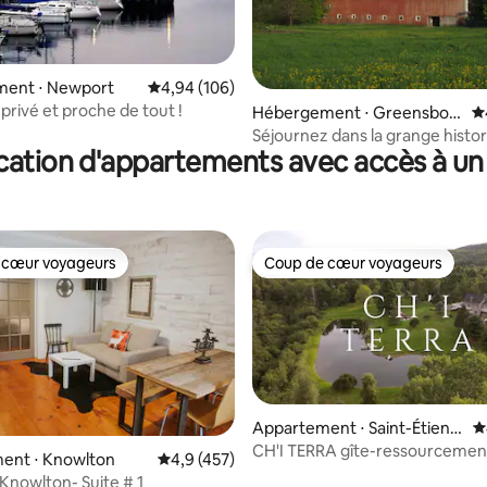
ent ⋅ Newport
Évaluation moyenne sur la base de 106 commen
4,94 (106)
privé et proche de tout !
 la base de 175 commentaires : 4,97 sur 5
Hébergement ⋅ Greensbor
É
o
Séjournez dans la grange histo
cation d'appartements avec accès à un 
Greensboro
 cœur voyageurs
Coup de cœur voyageurs
 cœur voyageurs
Coup de cœur voyageurs
Appartement ⋅ Saint-Étienn
É
e-de-Bolton
CH'I TERRA gîte-ressourcemen
ent ⋅ Knowlton
Évaluation moyenne sur la base de 457 comm
4,9 (457)
lac et rivière
 Knowlton- Suite # 1