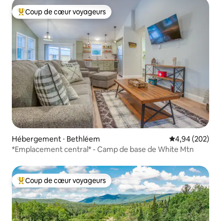
Coup de cœur voyageurs
Coups de cœur voyageurs les plus appréciés
Hébergement ⋅ Bethléem
Évaluation moy
4,94 (202)
*Emplacement central* - Camp de base de White Mtn
Coup de cœur voyageurs
Coups de cœur voyageurs les plus appréciés