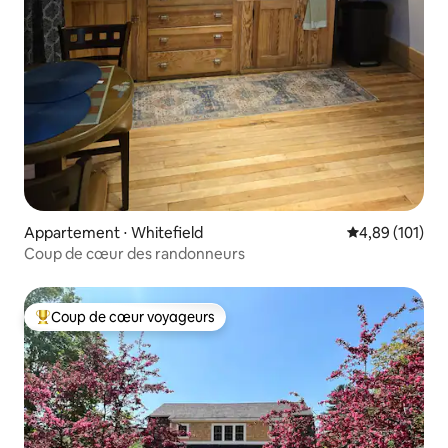
Appartement ⋅ Whitefield
Évaluation moy
4,89 (101)
Coup de cœur des randonneurs
Coup de cœur voyageurs
Coups de cœur voyageurs les plus appréciés