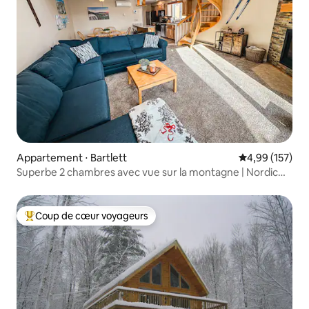
Appartement ⋅ Bartlett
Évaluation moy
4,99 (157)
Superbe 2 chambres avec vue sur la montagne | Nordic
Village
Coup de cœur voyageurs
Coups de cœur voyageurs les plus appréciés