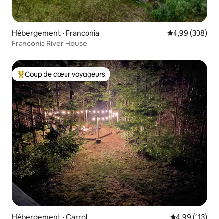
Hébergement ⋅ Franconia
Évaluation moy
4,99 (308)
Franconia River House
Coup de cœur voyageurs
Coups de cœur voyageurs les plus appréciés
Hébergement ⋅ Carroll
Évaluation moy
4,99 (113)