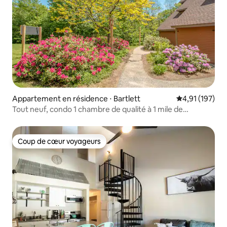
Appartement en résidence ⋅ Bartlett
Évaluation moy
4,91 (197)
Tout neuf, condo 1 chambre de qualité à 1 mile de
Storyland
Coup de cœur voyageurs
Coup de cœur voyageurs