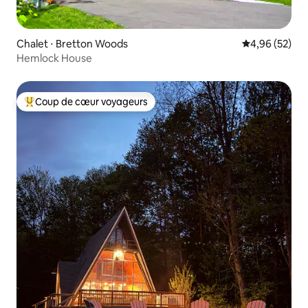
Chalet ⋅ Bretton Woods
Évaluation mo
4,96 (52)
Hemlock House
Coup de cœur voyageurs
Coups de cœur voyageurs les plus appréciés