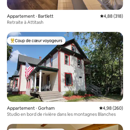
Appartement ⋅ Bartlett
Évaluation moy
4,88 (318)
Retraite à Attitash
Coup de cœur voyageurs
Coups de cœur voyageurs les plus appréciés
Appartement ⋅ Gorham
Évaluation moy
4,98 (260)
Studio en bord de rivière dans les montagnes Blanches