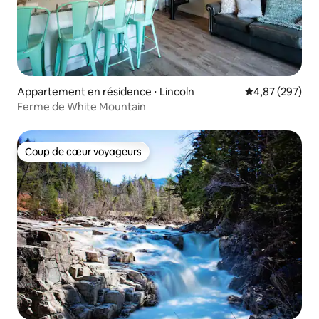
Appartement en résidence ⋅ Lincoln
Évaluation moy
4,87 (297)
Ferme de White Mountain
Coup de cœur voyageurs
Coup de cœur voyageurs