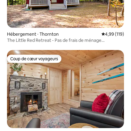
Hébergement ⋅ Thornton
Évaluation moy
4,99 (119)
The Little Red Retreat - Pas de frais de ménage
supplémentaires
Coup de cœur voyageurs
Coup de cœur voyageurs