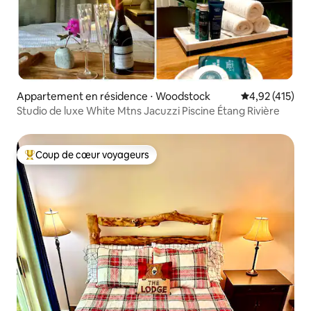
Appartement en résidence ⋅ Woodstock
Évaluation moy
4,92 (415)
Studio de luxe White Mtns Jacuzzi Piscine Étang Rivière
Coup de cœur voyageurs
Coups de cœur voyageurs les plus appréciés