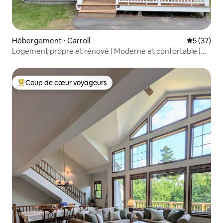
Hébergement ⋅ Carroll
Évaluation
5 (37)
Logement propre et rénové | Moderne et confortable |
Cuisine complète
Coup de cœur voyageurs
Coups de cœur voyageurs les plus appréciés