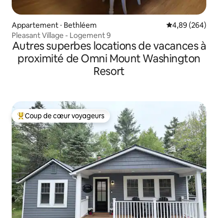
Appartement ⋅ Bethléem
Évaluation moy
4,89 (264)
Pleasant Village - Logement 9
Autres superbes locations de vacances à
proximité de Omni Mount Washington
Resort
Coup de cœur voyageurs
Coups de cœur voyageurs les plus appréciés