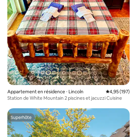
Appartement en résidence ⋅ Lincoln
Évaluation moy
4,95 (197)
Station de White Mountain 2 piscines et jacuzzi Cuisine
Superhôte
Superhôte