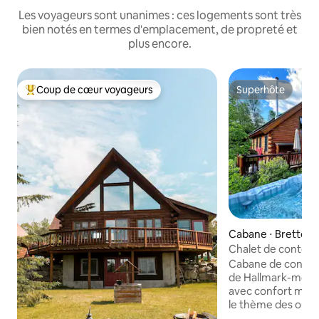
Les voyageurs sont unanimes : ces logements sont très
bien notés en termes d'emplacement, de propreté et
plus encore.
Coup de cœur voyageurs
Superhôte
Coups de cœur voyageurs les plus appréciés
Superhôte
Cabane ⋅ Bretton
Chalet de conte d
Britannique, jacuzz
Cabane de conte d
de Hallmark-movie
avec confort moder
le thème des ours
maçonnerie, plage