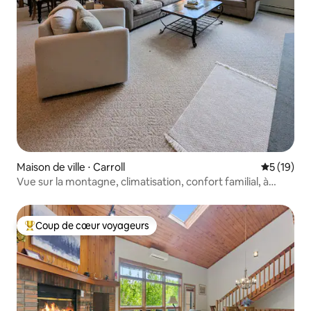
Maison de ville ⋅ Carroll
Évaluation
5 (19)
Vue sur la montagne, climatisation, confort familial, à
deux pas des sentiers de randonnée
Coup de cœur voyageurs
Coups de cœur voyageurs les plus appréciés