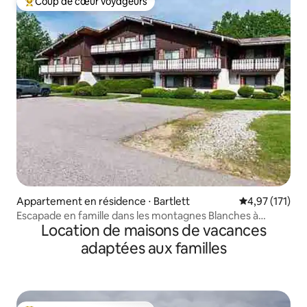
Coup de cœur voyageurs
Coups de cœur voyageurs les plus appréciés
Appartement en résidence ⋅ Bartlett
Évaluation moy
4,97 (171)
Escapade en famille dans les montagnes Blanches à
Location de maisons de vacances
Bartlett, New Hampshire
adaptées aux familles