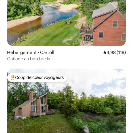
Hébergement ⋅ Carroll
Évaluation moy
4,98 (118)
Cabane au bord de la
rivière|Cheminée|Brasero|Montagnes Blanches
Coup de cœur voyageurs
Coups de cœur voyageurs les plus appréciés