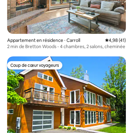
Appartement en résidence ⋅ Carroll
Évaluation mo
4,98 (41)
2 min de Bretton Woods - 4 chambres, 2 salons, cheminée
Coup de cœur voyageurs
Coup de cœur voyageurs