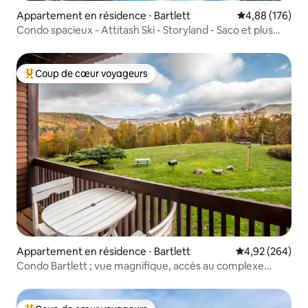
Appartement en résidence ⋅ Bartlett
Évaluation moy
4,88 (176)
Condo spacieux - Attitash Ski - Storyland - Saco et plus
encore !
Coup de cœur voyageurs
Coups de cœur voyageurs les plus appréciés
Appartement en résidence ⋅ Bartlett
Évaluation moy
4,92 (264)
Condo Bartlett ; vue magnifique, accès au complexe
hôtelier