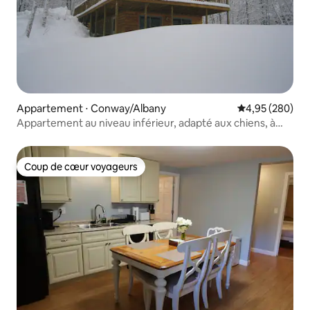
Appartement ⋅ Conway/Albany
Évaluation moy
4,95 (280)
Appartement au niveau inférieur, adapté aux chiens, à
côté du « Kanc »
Coup de cœur voyageurs
Coup de cœur voyageurs