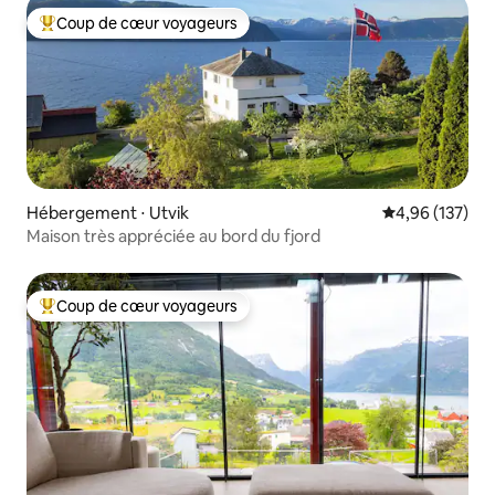
Coup de cœur voyageurs
Coups de cœur voyageurs les plus appréciés
Hébergement ⋅ Utvik
Évaluation moy
4,96 (137)
Maison très appréciée au bord du fjord
Coup de cœur voyageurs
Coups de cœur voyageurs les plus appréciés