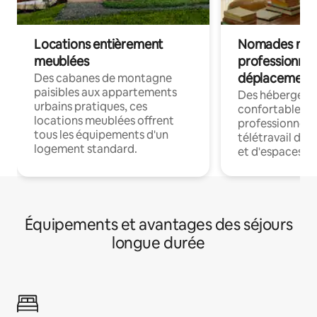
Locations entièrement
Nomades num
meublées
professionnel
déplacement
Des cabanes de montagne
paisibles aux appartements
Des hébergem
urbains pratiques, ces
confortables p
locations meublées offrent
professionnels
tous les équipements d'un
télétravail dis
logement standard.
et d'espaces de
Équipements et avantages des séjours
longue durée