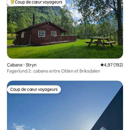
Coup de cœur voyageurs
Coups de cœur voyageurs les plus appréciés
Cabane ⋅ Stryn
Évaluation moy
4,97 (192)
Fagerlund 2 : cabane entre Olden et Briksdalen
Coup de cœur voyageurs
Coup de cœur voyageurs