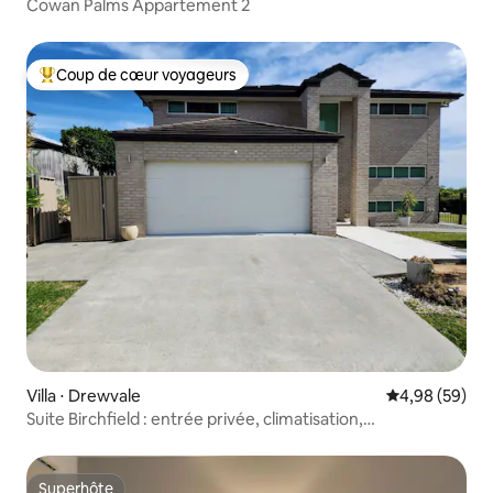
Cowan Palms Appartement 2
Coup de cœur voyageurs
Coups de cœur voyageurs les plus appréciés
Villa ⋅ Drewvale
Évaluation mo
4,98 (59)
Suite Birchfield : entrée privée, climatisation,
réfrigérateur, micro-ondes
Superhôte