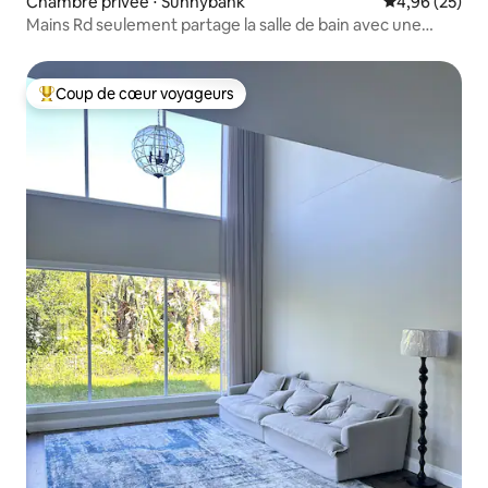
Chambre privée ⋅ Sunnybank
Évaluation mo
4,96 (25)
Mains Rd seulement partage la salle de bain avec une
chambre M3
Coup de cœur voyageurs
Coups de cœur voyageurs les plus appréciés