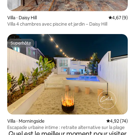
Villa ⋅ Daisy Hill
Évaluation m
4,67 (9)
Villa 4 chambres avec piscine et jardin – Daisy Hill
Superhôte
Superhôte
Villa ⋅ Morningside
Évaluation mo
4,92 (74)
Escapade urbaine intime : retraite alternative sur la plage
Quel est le meilleur moment pour visiter