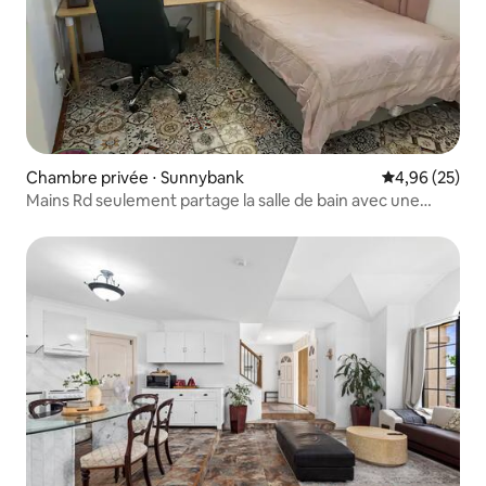
Chambre privée ⋅ Sunnybank
Évaluation mo
4,96 (25)
Mains Rd seulement partage la salle de bain avec une
chambre M3