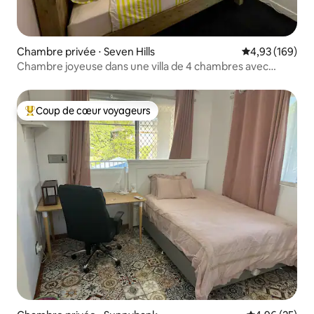
Chambre privée ⋅ Seven Hills
Évaluation moy
4,93 (169)
Chambre joyeuse dans une villa de 4 chambres avec
piscine
Coup de cœur voyageurs
Coups de cœur voyageurs les plus appréciés