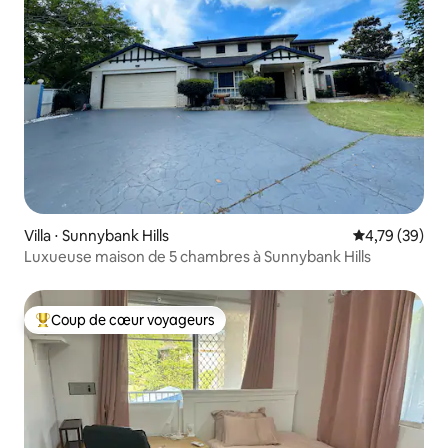
Villa ⋅ Sunnybank Hills
Évaluation mo
4,79 (39)
Luxueuse maison de 5 chambres à Sunnybank Hills
Coup de cœur voyageurs
Coups de cœur voyageurs les plus appréciés