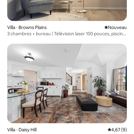
Villa ⋅ Browns Plains
Nouvel hébe
Nouveau
3 chambres + bureau | Télévision laser 100 pouces, piscine
et deux écrans
Villa ⋅ Daisy Hill
Évaluation m
4,67 (9)