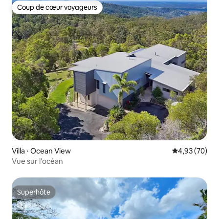
Coup de cœur voyageurs
Coup de cœur voyageurs
Villa ⋅ Ocean View
Évaluation mo
4,93 (70)
Vue sur l'océan
Superhôte
Superhôte