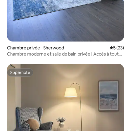
Chambre privée ⋅ Sherwood
Évaluation
5 (23)
Chambre moderne et salle de bain privée | Accès à toutes
les commodités !
Superhôte
Superhôte