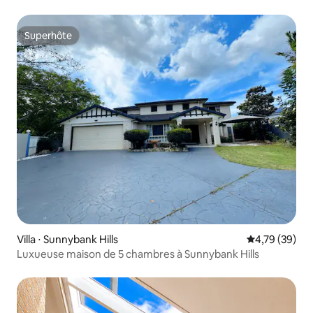
Superhôte
Superhôte
Villa ⋅ Sunnybank Hills
Évaluation mo
4,79 (39)
Luxueuse maison de 5 chambres à Sunnybank Hills