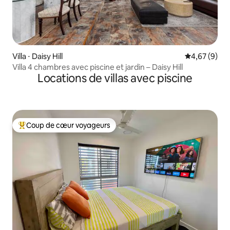
Villa ⋅ Daisy Hill
Évaluation m
4,67 (9)
Villa 4 chambres avec piscine et jardin – Daisy Hill
Locations de villas avec piscine
Coup de cœur voyageurs
Coups de cœur voyageurs les plus appréciés