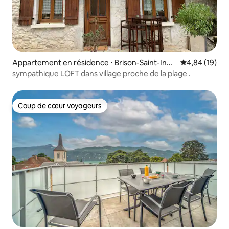
Appartement en résidence ⋅ Brison-Saint-Inno
Évaluation mo
4,84 (19)
cent
sympathique LOFT dans village proche de la plage .
Coup de cœur voyageurs
Coup de cœur voyageurs