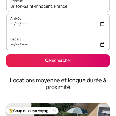
Adresse
Lorsque les résultats s'affichent, utilisez les flèches vers le hau
Arrivée
Départ
Rechercher
Locations moyenne et longue durée à
proximité
Coup de cœur voyageurs
Coups de cœur voyageurs les plus appréciés