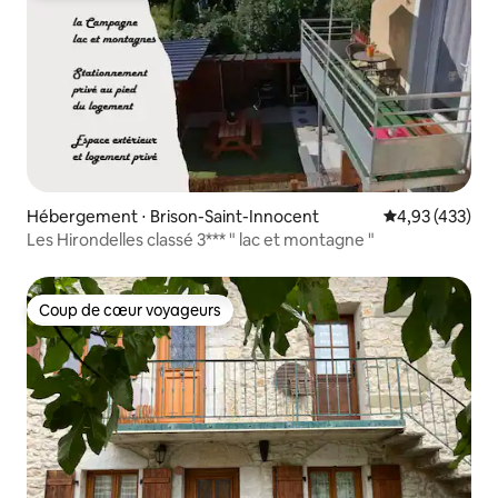
Hébergement ⋅ Brison-Saint-Innocent
Évaluation moy
4,93 (433)
Les Hirondelles classé 3*** " lac et montagne "
Coup de cœur voyageurs
Coup de cœur voyageurs