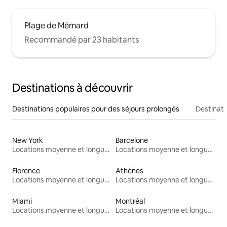
Plage de Mémard
Recommandé par 23 habitants
Destinations à découvrir
Destinations populaires pour des séjours prolongés
Destinati
New York
Barcelone
Locations moyenne et longue durée
Locations moyenne et longue durée
Florence
Athènes
Locations moyenne et longue durée
Locations moyenne et longue durée
Miami
Montréal
Locations moyenne et longue durée
Locations moyenne et longue durée