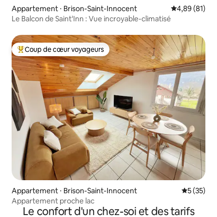
Appartement ⋅ Brison-Saint-Innocent
Évaluation mo
4,89 (81)
Le Balcon de Saint'Inn : Vue incroyable-climatisé
Coup de cœur voyageurs
Coups de cœur voyageurs les plus appréciés
Appartement ⋅ Brison-Saint-Innocent
Évaluation
5 (35)
Appartement proche lac
Le confort d'un chez-soi et des tarifs