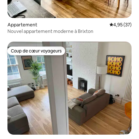
Appartement
Évaluation mo
4,95 (37)
Nouvel appartement moderne à Brixton
Coup de cœur voyageurs
Coup de cœur voyageurs