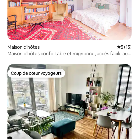
Maison d'hôtes
Évaluation
5 (15)
Maison d'hôtes confortable et mignonne, accès facile au
centre de Londres
Coup de cœur voyageurs
Coup de cœur voyageurs