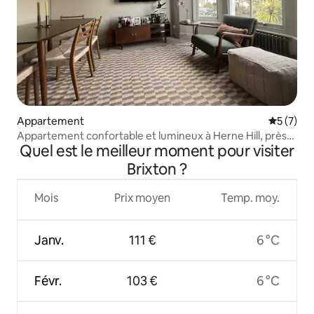
Appartement
Évaluatio
5 (7)
Appartement confortable et lumineux à Herne Hill, près
Quel est le meilleur moment pour visiter
de Brockwell Park
Brixton ?
Mois
Prix moyen
Temp. moy.
Janv.
111 €
6 °C
Févr.
103 €
6 °C