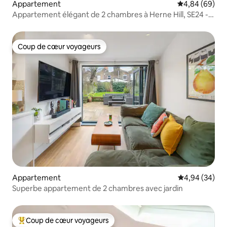
Appartement
Évaluation mo
4,84 (69)
Appartement élégant de 2 chambres à Herne Hill, SE24 -
Zone 2
Coup de cœur voyageurs
Coup de cœur voyageurs
Appartement
Évaluation mo
4,94 (34)
Superbe appartement de 2 chambres avec jardin
Coup de cœur voyageurs
Coups de cœur voyageurs les plus appréciés