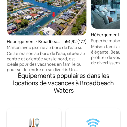
Hébergement ⋅ Bu
ters
Superbe maison d
Hébergement ⋅ Broadbeach
Évaluation moyenne sur la base 
4,92 (177)
emplacement idéa
Maison familiale 
Waters
Maison avec piscine au bord de l'eau sur
élégante. Beauco
la Gold Coast
Cette maison au bord de l'eau, située au
profiter de vos v
centre et orientée vers le nord, est
de divertissement 
idéale pour des vacances en famille ou
décontractés, bar
pour se détendre ou se divertir. Un
longues au bord de
Équipements populaires dans les
cadre de vie ouvert qui s'écoule sur
étincelante. Fanta
votre zone en plein air en plein air
locations de vacances à Broadbeach
intérieure-extéri
surplombant la voie navigable de la Gold
Waters
accès direct à la p
Coast et la piscine adaptée pour divertir
recherché à dista
vos amis et votre famille. Profitez de
plage et sur la li
votre séjour sur la Gold Coast à distance
destinations touri
de marche de Kurrawa Beach, du Star
minutes de la mag
Casino, du Gold Coast Convention and
et de tout ce qu'elle
Exhibition Centre, du Pacific Fair &
suite) 3 salles de b
Broadbeach Mall avec ses superbes