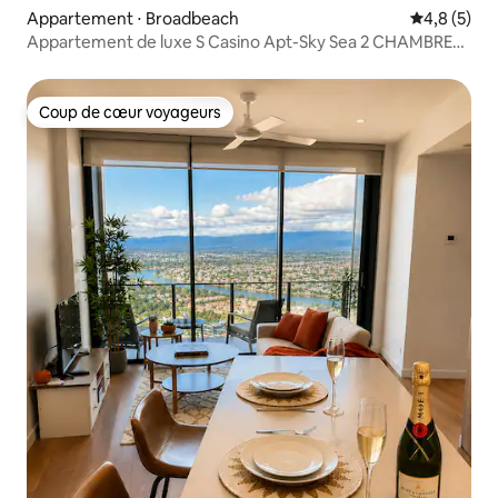
Appartement ⋅ Broadbeach
Évaluation 
4,8 (5)
Appartement de luxe S Casino Apt-Sky Sea 2 CHAMBRES
2 SALLES DE BAINS 31e ÉTAGE Netflix
Coup de cœur voyageurs
Coup de cœur voyageurs