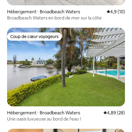
Hébergement ⋅ Broadbeach Waters
Évaluation m
4,9 (10)
Broadbeach Waters en bord de mer sur la côte
Coup de cœur voyageurs
Coup de cœur voyageurs
Hébergement ⋅ Broadbeach Waters
Évaluation mo
4,89 (28)
Une oasis luxueuse au bord de l'eau !