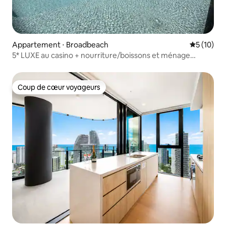
Appartement ⋅ Broadbeach
Évaluation
5 (10)
5* LUXE au casino + nourriture/boissons et ménage
GRATUITS Vues panoramiques privées
Coup de cœur voyageurs
Coup de cœur voyageurs