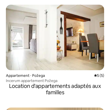
Appartement ⋅ Požega
Évaluatio
5 (5)
Incerum appartement Požega
Location d'appartements adaptés aux
familles