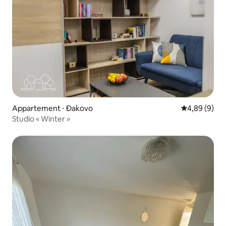
Appartement ⋅ Đakovo
Évaluation m
4,89 (9)
Studio « Winter »