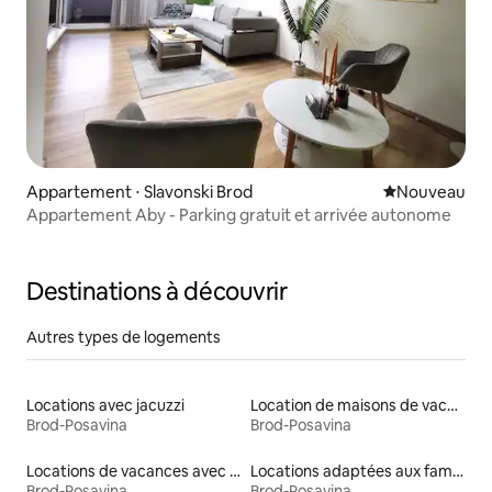
Appartement ⋅ Slavonski Brod
Nouvel hébe
Nouveau
Appartement Aby - Parking gratuit et arrivée autonome
Destinations à découvrir
Autres types de logements
Locations avec jacuzzi
Location de maisons de vacances
Brod-Posavina
Brod-Posavina
Locations de vacances avec piscine
Locations adaptées aux familles
Brod-Posavina
Brod-Posavina