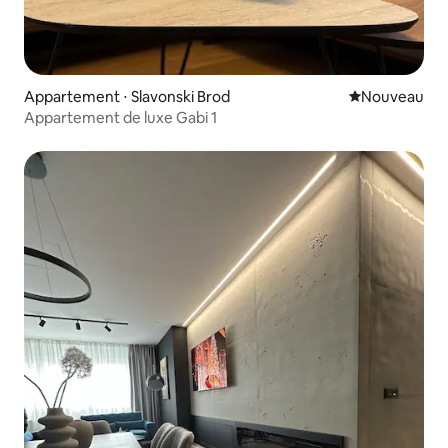
Appartement ⋅ Slavonski Brod
Nouvel hébe
Nouveau
Appartement de luxe Gabi 1