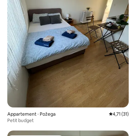
Appartement ⋅ Požega
Évaluation m
4,71 (31)
Petit budget