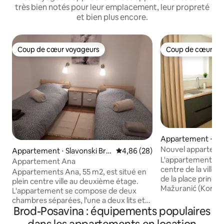
très bien notés pour leur emplacement, leur propreté
et bien plus encore.
Coup de cœur voyageurs
Coup de cœur vo
Coup de cœur voyageurs
Coup de cœur vo
Appartement ⋅ Sla
Nouvel appartement
Appartement ⋅ Slavonski Bro
Évaluation moyenne sur la base
4,86 (28)
centre-ville, parki
L'appartement Apri
d
Appartement Ana
centre de la ville,
Appartements Ana, 55 m2, est situé en
de la place principa
plein centre ville au deuxième étage.
Mažuranić (Korzo). Nouvel apparteme
L'appartement se compose de deux
au 3e étage d'un
chambres séparées, l'une a deux lits et
nouvellement cons
Brod-Posavina : équipements populaires
l'autre a un lit king size. En outre, il y a un
intérieur moderne
salon avec un canapé dans chaque