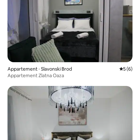
Appartement ⋅ Slavonski Brod
Évaluatio
5 (6)
Appartement Zlatna Oaza