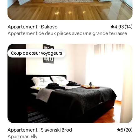
Appartement ⋅ Đakovo
Évaluation mo
4,93 (14)
Appartement de deux pièces avec une grande terrasse
Coup de cœur voyageurs
Coup de cœur voyageurs
Appartement ⋅ Slavonski Brod
Évaluation
5 (20)
Apartman Elly