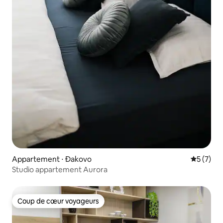
Appartement ⋅ Đakovo
Évaluatio
5 (7)
Studio appartement Aurora
Coup de cœur voyageurs
Coup de cœur voyageurs