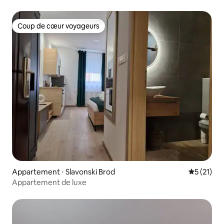
Coup de cœur voyageurs
Coup de cœur voyageurs
Appartement ⋅ Slavonski Brod
Évaluation
5 (21)
Appartement de luxe