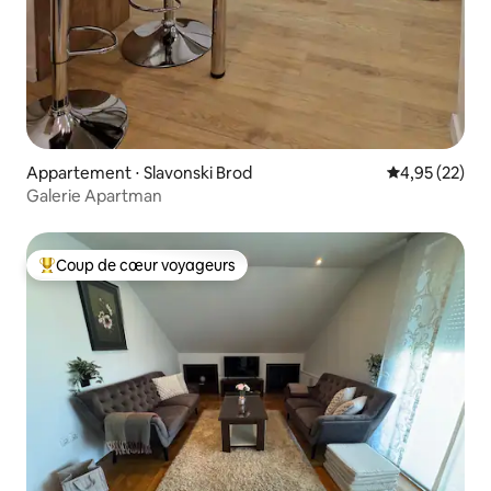
Appartement ⋅ Slavonski Brod
Évaluation mo
4,95 (22)
Galerie Apartman
Coup de cœur voyageurs
Coups de cœur voyageurs les plus appréciés