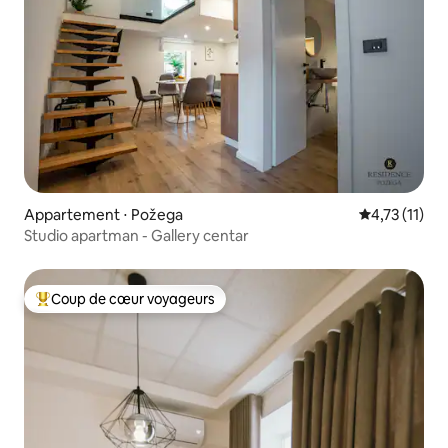
Appartement ⋅ Požega
Évaluation m
4,73 (11)
Studio apartman - Gallery centar
Coup de cœur voyageurs
Coups de cœur voyageurs les plus appréciés