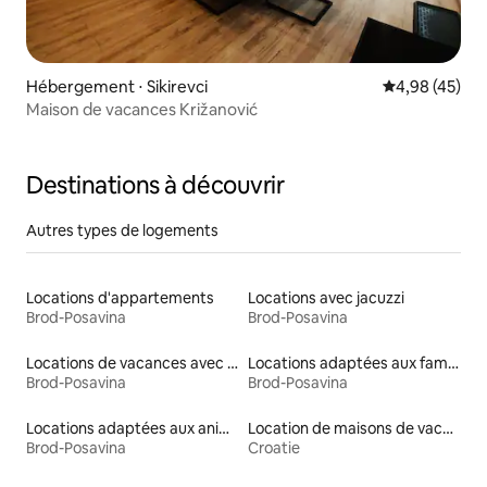
Hébergement ⋅ Sikirevci
Évaluation mo
4,98 (45)
Maison de vacances Križanović
Destinations à découvrir
Autres types de logements
Locations d'appartements
Locations avec jacuzzi
Brod-Posavina
Brod-Posavina
Locations de vacances avec piscine
Locations adaptées aux familles
Brod-Posavina
Brod-Posavina
Locations adaptées aux animaux
Location de maisons de vacances
Brod-Posavina
Croatie