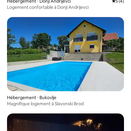
Hébergement ⋅ Donji Andrijevci
Évaluatio
5 (4)
Logement confortable à Donji Andrijevci
Hébergement ⋅ Bukovlje
Magnifique logement à Slavonski Brod