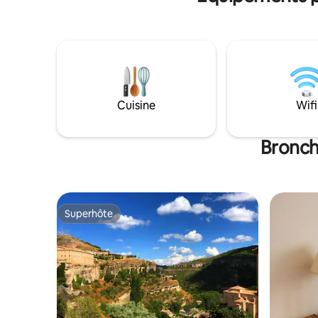
avec les enfants ou venir avec votre
animal de compagnie. De la maison, vous
pourrez admirer le spectaculaire canyon
rouge de Teruel, un environnement
unique parfait pour faire des itinéraires
ou simplement vous détendre. La
maison dispose de 2 chambres doubles,
d'un grand salon avec cheminée, d'une
Cuisine
Wifi
cuisine complète, d'une salle de bains
complète et d'un porche avec une vue
IMPRESSIONNANTE !
Bronch
Superhôte
Superhôte