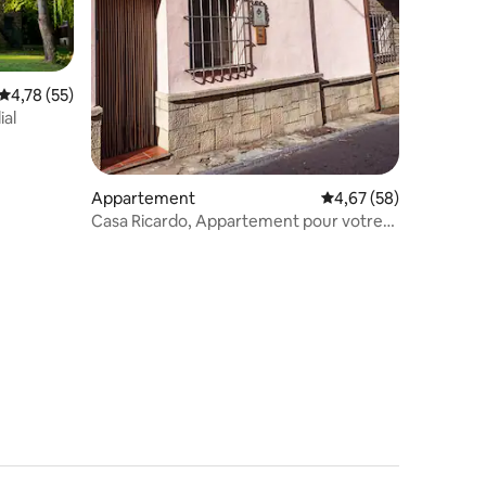
Évaluation moyenne sur la base de 55 commentaires : 4,78 sur 5
4,78 (55)
ial
Appartement
Évaluation moyenne su
4,67 (58)
Casa Ricardo, Appartement pour votre
escapade
ntaires : 4,8 sur 5