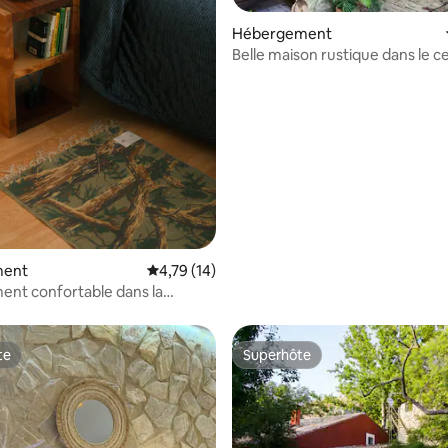
Hébergement
Belle maison rustique dans le c
 la base de 78 commentaires : 4,69 sur 5
Bronchales
ment
Évaluation moyenne sur la base de 14 comme
4,79 (14)
nt confortable dans la
e
te
Superhôte
te
Superhôte