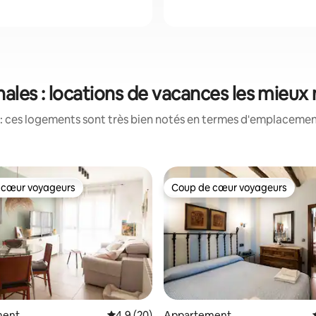
ales : locations de vacances les mieux
: ces logements sont très bien notés en termes d'emplacement
 cœur voyageurs
Coup de cœur voyageurs
 cœur voyageurs
Coup de cœur voyageurs
ment
Évaluation moyenne sur la base de 20 comm
4,9 (20)
Appartement