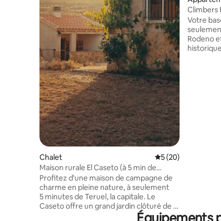
Climbers 
Votre bas
seulement
Rodeno et
historique. La Casita offre un chau
automatiq
et une cui
pour un v
confortab
se détend
l'escalade. Un espace confortab
pratique e
cuisiner 
se ressou
entre blocs, pi
d'un stat
Chalet
Évaluation moyenne 
5 (20)
Maison rurale El Caseto (à 5 min de
Teruel)
Profitez d'une maison de campagne de
charme en pleine nature, à seulement
5 minutes de Teruel, la capitale. Le
Caseto offre un grand jardin clôturé de 1
Équipements po
000 m², idéal pour se détendre, jouer