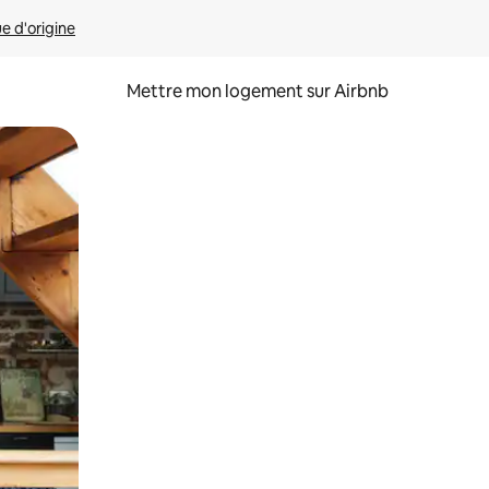
ue d'origine
Mettre mon logement sur Airbnb
sant glisser.