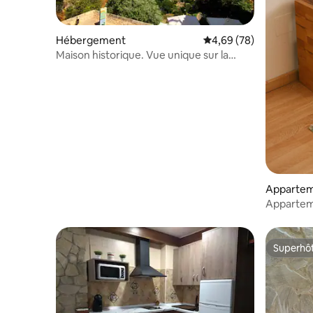
Hébergement
Évaluation moyenne sur
4,69 (78)
Maison historique. Vue unique sur la
gorge de l'Huécar
Apparte
Apparteme
montagn
Superhô
Superhô