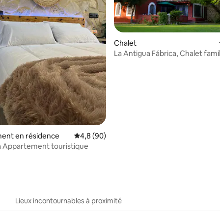
Chalet
La Antigua Fábrica, Chalet famil
ur la base de 15 commentaires : 4,8 sur 5
ent en résidence
Évaluation moyenne sur la base de 90 comme
4,8 (90)
 Appartement touristique
Lieux incontournables à proximité