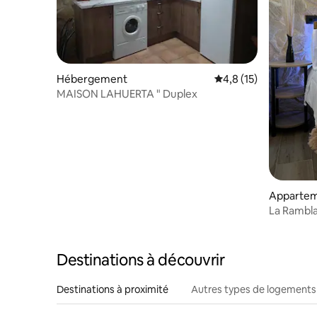
Hébergement
Évaluation moyenne s
4,8 (15)
MAISON LAHUERTA " Duplex
Appartem
La Rambla
Destinations à découvrir
Destinations à proximité
Autres types de logements