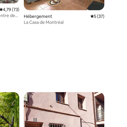
Évaluation moyenne sur la base de 73 commentaires : 4,79 sur 5
4,79 (73)
entre de
Hébergement
Évaluation moyenne
5 (37)
La Casa de Montréal
ntaires : 4,79 sur 5