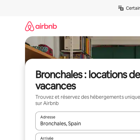
Aller
Certai
directement
au
contenu
Bronchales : locations de
vacances
Trouvez et réservez des hébergements uniqu
sur Airbnb
Adresse
Lorsque les résultats s'affichent, utilisez les flèc
Arrivée