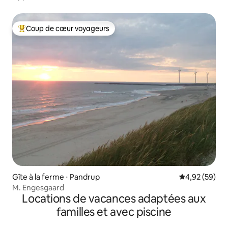
Coup de cœur voyageurs
Coups de cœur voyageurs les plus appréciés
Gîte à la ferme ⋅ Pandrup
Évaluation mo
4,92 (59)
M. Engesgaard
Locations de vacances adaptées aux
familles et avec piscine