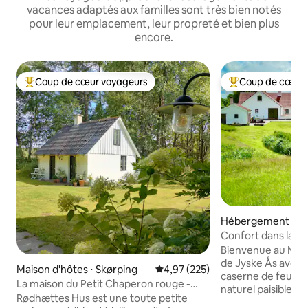
vacances adaptés aux familles sont très bien notés
pour leur emplacement, leur propreté et bien plus
encore.
Coup de cœur voyageurs
Coup de cœur 
Coups de cœur voyageurs les plus appréciés
Coups de cœur vo
Hébergement ⋅ D
Confort dans la be
feu et sauna extér
Bienvenue au Mol
de Jyske Ås avec a
Maison d'hôtes ⋅ Skørping
Évaluation moyenne sur la base 
4,97 (225)
caserne de feu et 
La maison du Petit Chaperon rouge -
naturel paisible.
cachée dans la forêt profonde et
Rødhættes Hus est une toute petite
confortable réce