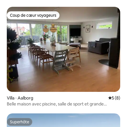
sportif/de loisirs
Coup de cœur voyageurs
Coup de cœur voyageurs
Villa ⋅ Aalborg
Évaluatio
5 (8)
Belle maison avec piscine, salle de sport et grande
terrasse à louer
Superhôte
Superhôte