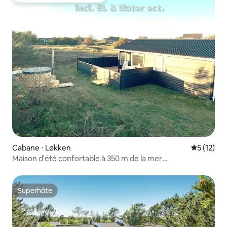
Cabane ⋅ Løkken
Évaluation
5 (12)
Maison d'été confortable à 350 m de la mer
Løkken/Blokhus
Superhôte
Superhôte