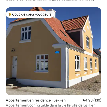
Coup de cœur voyageurs
Coups de cœur voyageurs les plus appréciés
Appartement en résidence ⋅ Løkken
Évaluation moy
4,98 (130)
Appartement confortable dans la vieille ville de Løkken.