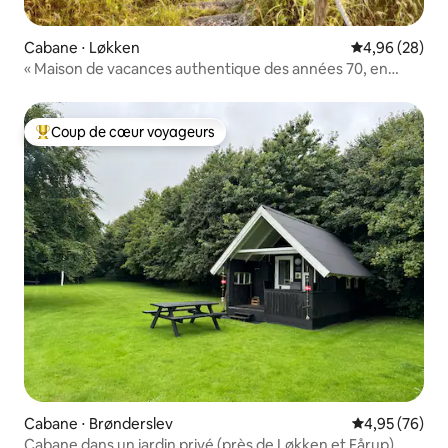
Cabane ⋅ Løkken
Évaluation mo
4,96 (28)
« Maison de vacances authentique des années 70, en
pleine nature »
Coup de cœur voyageurs
Coups de cœur voyageurs les plus appréciés
Cabane ⋅ Brønderslev
Évaluation mo
4,95 (76)
Cabane dans un jardin privé (près de Løkken et Fårup)