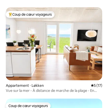
Coup de cœur voyageurs
Coups de cœur voyageurs les plus appréciés
Appartement ⋅ Løkken
Évaluation
5 (17)
Vue sur la mer - À distance de marche de la plage - En
pleine nature
Coup de cœur voyageurs
Coup de cœur voyageurs