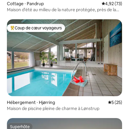
Cottage ⋅ Pandrup
Évaluation mo
4,92 (73)
Maison d'été au milieu de la nature protégée, près de la
forêt et de la plage
Coup de cœur voyageurs
Coups de cœur voyageurs les plus appréciés
Hébergement ⋅ Hjørring
Évaluation
5 (25)
Maison de piscine pleine de charme à Lønstrup
Superhôte