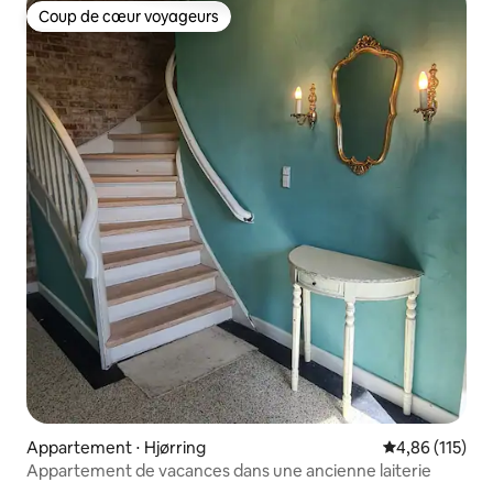
Coup de cœur voyageurs
Coup de cœur voyageurs
Appartement ⋅ Hjørring
Évaluation moy
4,86 (115)
Appartement de vacances dans une ancienne laiterie