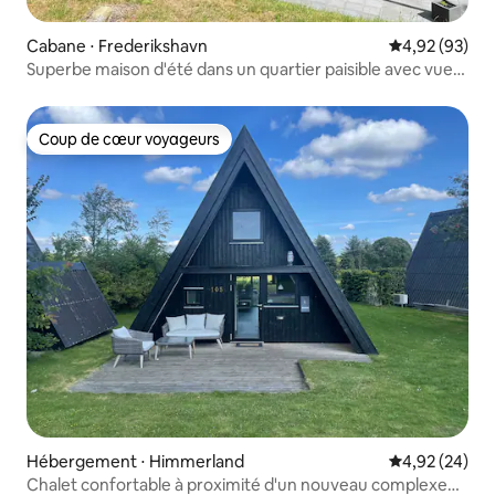
Cabane ⋅ Frederikshavn
Évaluation mo
4,92 (93)
Superbe maison d'été dans un quartier paisible avec vue
surplombant
Coup de cœur voyageurs
Coup de cœur voyageurs
Hébergement ⋅ Himmerland
Évaluation mo
4,92 (24)
Chalet confortable à proximité d'un nouveau complexe