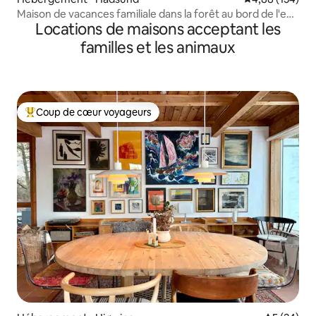
Maison de vacances familiale dans la forêt au bord de l'eau
Locations de maisons acceptant les
avec jacuzzi
familles et les animaux
Coup de cœur voyageurs
Coups de cœur voyageurs les plus appréciés