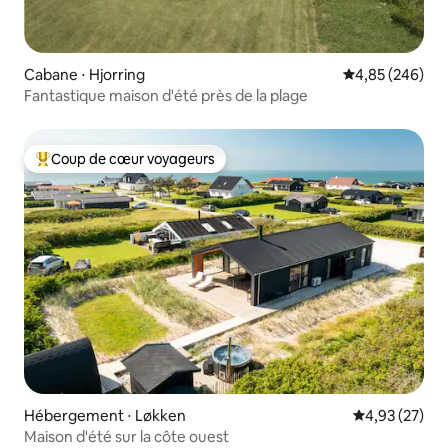
Cabane ⋅ Hjorring
Évaluation moy
4,85 (246)
Fantastique maison d'été près de la plage
Coup de cœur voyageurs
Coups de cœur voyageurs les plus appréciés
Hébergement ⋅ Løkken
Évaluation mo
4,93 (27)
Maison d'été sur la côte ouest