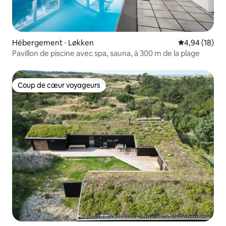
Hébergement ⋅ Løkken
Évaluation mo
4,94 (18)
Pavillon de piscine avec spa, sauna, à 300 m de la plage
Coup de cœur voyageurs
Coup de cœur voyageurs