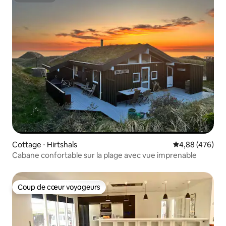
Superhôte
Cottage ⋅ Hirtshals
Évaluation moy
4,88 (476)
Cabane confortable sur la plage avec vue imprenable
Coup de cœur voyageurs
Coup de cœur voyageurs