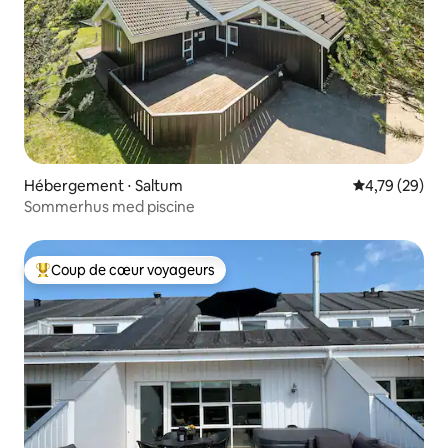
Hébergement ⋅ Saltum
Évaluation mo
4,79 (29)
Sommerhus med piscine
Coup de cœur voyageurs
Coups de cœur voyageurs les plus appréciés