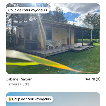
Coup de cœur voyageurs
Coup de cœur voyageurs
Cabane ⋅ Saltum
Évaluation m
4,78 (9)
Fischers Hütte
Coup de cœur voyageurs
Coups de cœur voyageurs les plus appréciés