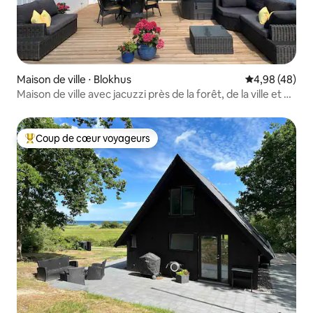
Maison de ville ⋅ Blokhus
Évaluation mo
4,98 (48)
Maison de ville avec jacuzzi près de la forêt, de la ville et de
la plage
Coup de cœur voyageurs
Coups de cœur voyageurs les plus appréciés