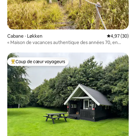
Cabane ⋅ Løkken
Évaluation mo
4,97 (30)
« Maison de vacances authentique des années 70, en
pleine nature »
Coup de cœur voyageurs
Coups de cœur voyageurs les plus appréciés