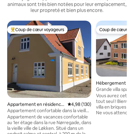
animaux sont très bien notées pour leur emplacement,
leur propreté et bien plus encore.
Coup de cœur voyageurs
Coup de cœur vo
Coups de cœur voyageurs les plus appréciés
Coup de cœur vo
Hébergement ⋅ Øs
Grande villa spaci
plein cœur du Jut
Vous aurez cette g
tout seul ! Bienvenue dans notre grande
Appartement en résidence
Évaluation moyenne sur la base 
4,98 (130)
villa en briques de
⋅ Løkken
Appartement confortable dans la vieille
Ne vous attendez 
ville de Løkken.
Appartement de vacances confortable
profiterez de bea
au 1er étage dans la rue Nørregade, dans
l'extérieur et à l'i
la vieille ville de Løkken. Situé dans un
parfaite pour tous
endroit calme et central, à 200 m de la