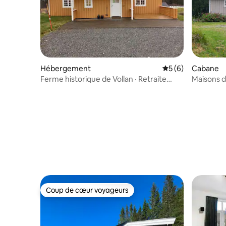
Hébergement
Évaluation moyenn
5 (6)
Cabane
Ferme historique de Vollan · Retraite
Maisons d
tranquille dans un fjord
environne
Coup de cœur voyageurs
Coup de cœur voyageurs