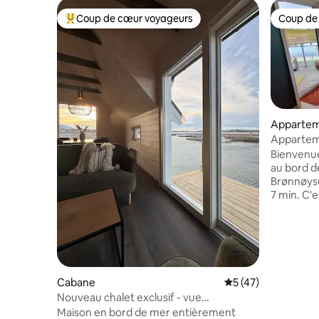
Coup de cœur voyageurs
Coup de
Coups de cœur voyageurs les plus appréciés
Coup de
Appartem
Appartem
juste au b
Bienvenue
au bord d
Brønnøysu
7 min. C'
seulement
une impas
veulent à 
centre vil
une vue i
de Br.sun
Cabane
Évaluation moyenne
5 (47)
passage de
Nouveau chalet exclusif - vue
pourrez pr
imprenable sur la mer
Maison en bord de mer entièrement
beaux couc