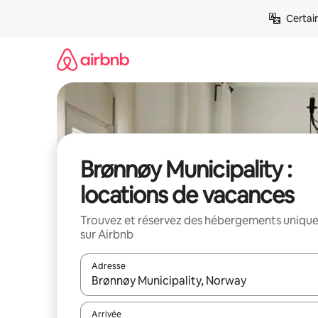
Aller
Certai
directement
au
contenu
Brønnøy Municipality :
locations de vacances
Trouvez et réservez des hébergements uniqu
sur Airbnb
Adresse
Lorsque les résultats s'affichent, utilisez les flèc
Arrivée