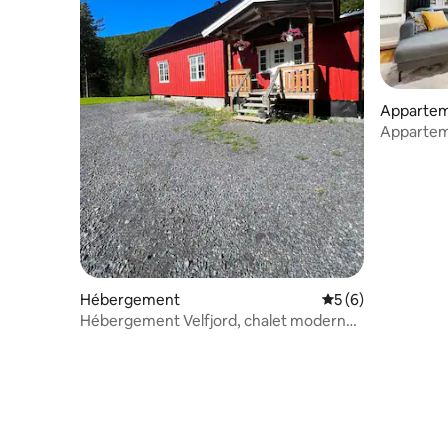
Apparte
Apparteme
ville – 3 
Hébergement
Évaluation moyenn
5 (6)
Hébergement Velfjord, chalet moderne
en bois.