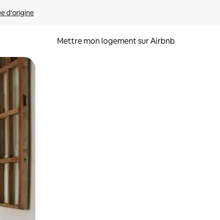
ue d'origine
Mettre mon logement sur Airbnb
sant glisser.