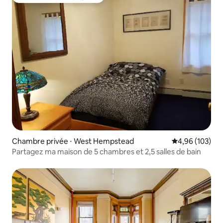
Coup de cœur voyageurs
Chambre privée ⋅ West Hempstead
Évaluation moy
4,96 (103)
Partagez ma maison de 5 chambres et 2,5 salles de bain