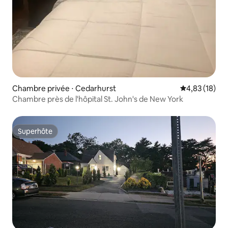
Chambre privée ⋅ Cedarhurst
Évaluation mo
4,83 (18)
Chambre près de l'hôpital St. John's de New York
Superhôte
Superhôte