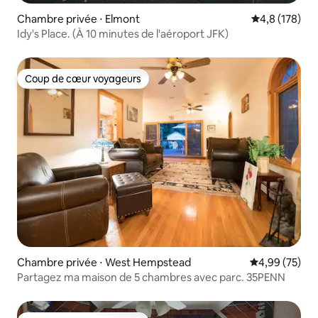
Chambre privée ⋅ Elmont
Évaluation mo
4,8 (178)
Idy's Place. (À 10 minutes de l'aéroport JFK)
Coup de cœur voyageurs
Coup de cœur voyageurs
Chambre privée ⋅ West Hempstead
Évaluation mo
4,99 (75)
Partagez ma maison de 5 chambres avec parc. 35PENN