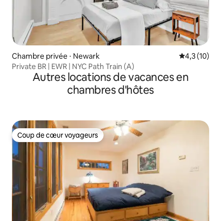
Chambre privée ⋅ Newark
Évaluation m
4,3 (10)
Private BR | EWR | NYC Path Train (A)
Autres locations de vacances en
chambres d'hôtes
Coup de cœur voyageurs
Coup de cœur voyageurs