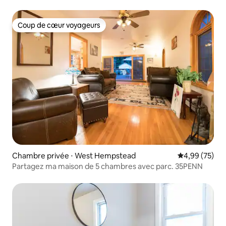
Coup de cœur voyageurs
Coup de cœur voyageurs
Chambre privée ⋅ West Hempstead
Évaluation mo
4,99 (75)
Partagez ma maison de 5 chambres avec parc. 35PENN