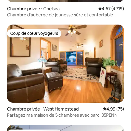
Chambre privée ⋅ Chelsea
Évaluation moyen
4,67 (4 719)
Chambre d'auberge de jeunesse sûre et confortable,
1 personne, Manhattan
Coup de cœur voyageurs
Coup de cœur voyageurs
Chambre privée ⋅ West Hempstead
Évaluation mo
4,99 (75)
Partagez ma maison de 5 chambres avec parc. 35PENN