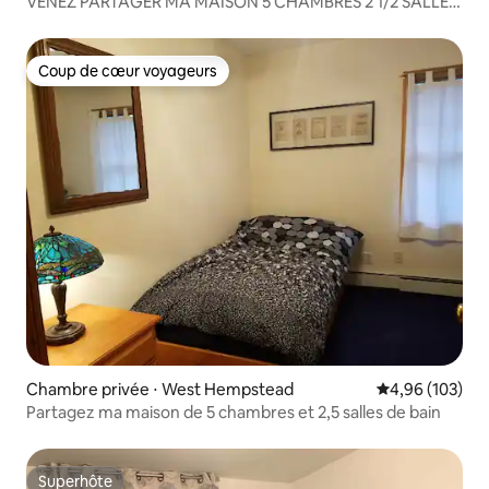
VENEZ PARTAGER MA MAISON 5 CHAMBRES 2 1/2 SALLES
DE BAIN 35 min pen
Coup de cœur voyageurs
Coup de cœur voyageurs
Chambre privée ⋅ West Hempstead
Évaluation moy
4,96 (103)
Partagez ma maison de 5 chambres et 2,5 salles de bain
Superhôte