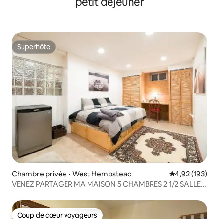
petit déjeuner
Superhôte
Superhôte
Chambre privée ⋅ West Hempstead
Évaluation moy
4,92 (193)
VENEZ PARTAGER MA MAISON 5 CHAMBRES 2 1/2 SALLES
DE BAIN 35 min pen
Coup de cœur voyageurs