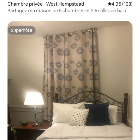
Chambre privée ⋅ West Hempstead
Évaluation moy
4,96 (103)
Partagez ma maison de 5 chambres et 2,5 salles de bain
Superhôte
Superhôte