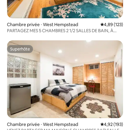
Chambre privée ⋅ West Hempstead
Évaluation moy
4,89 (123)
PARTAGEZ MES 5 CHAMBRES 2 1/2 SALLES DE BAIN, À
35 MIN DE PENN
Superhôte
Superhôte
Chambre privée ⋅ West Hempstead
Évaluation moy
4,92 (193)