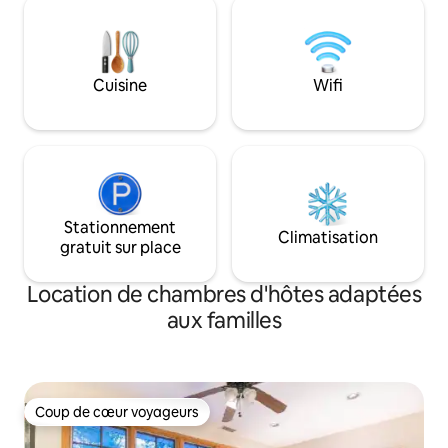
SANS REMBOURSEMENT. INT
réservation est IMMÉDIATEMENT
DE PORTER DES 
ANNULÉE ! Respectez ma maison et mes
L'INTÉRIEUR DU LOGEME
règles. L'arrivée a lieu après 15 h et le
laisser les chaussu
départ est à 12 h précises pour réserver.
Cuisine
Wifi
étage.
Stationnement
Climatisation
gratuit sur place
Location de chambres d'hôtes adaptées
aux familles
Coup de cœur voyageurs
Coup de cœur voyageurs