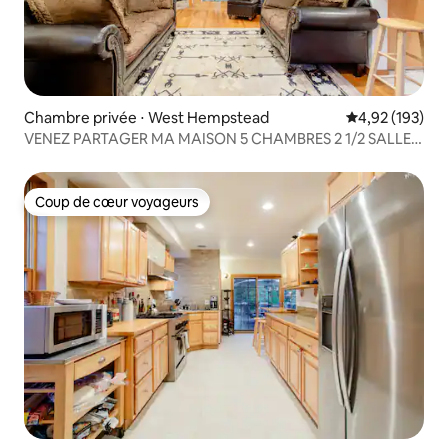
Chambre privée ⋅ West Hempstead
Évaluation moy
4,92 (193)
VENEZ PARTAGER MA MAISON 5 CHAMBRES 2 1/2 SALLES
DE BAIN 35 min pen
Coup de cœur voyageurs
Coup de cœur voyageurs