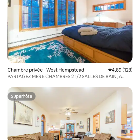
Chambre privée ⋅ West Hempstead
Évaluation moy
4,89 (123)
PARTAGEZ MES 5 CHAMBRES 2 1/2 SALLES DE BAIN, À
35 MIN DE PENN
Superhôte
Superhôte