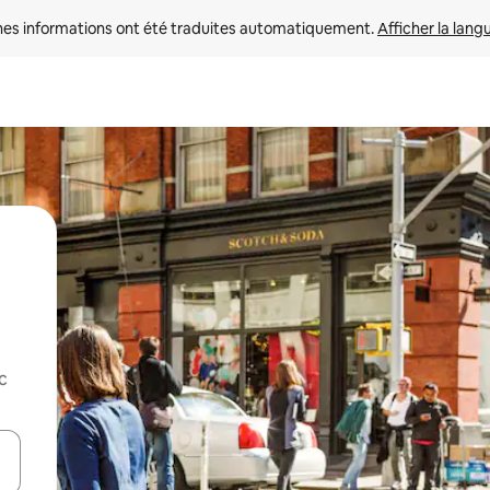
nes informations ont été traduites automatiquement. 
Afficher la lang
c
hes vers le haut et vers le bas pour les parcourir ou en appuyant et en fai