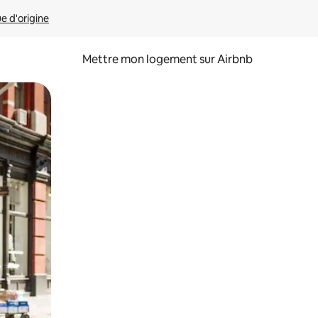
ue d'origine
Mettre mon logement sur Airbnb
sant glisser.