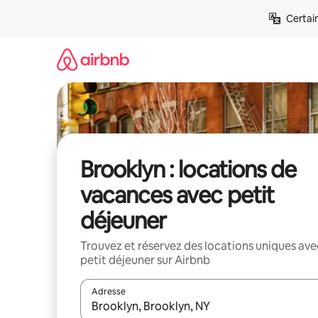
Aller
Certai
directement
au
contenu
Brooklyn : locations de
vacances avec petit
déjeuner
Trouvez et réservez des locations uniques ave
petit déjeuner sur Airbnb
Adresse
Lorsque les résultats s'affichent, utilisez les flèc