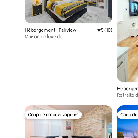
Hébergement ⋅ Fairview
Évaluation moyenne
5 (10)
Maison de luxe de
5 chambres/14 couchages/Parking/À
15 min de New York
Hébergem
Retraite 
New York
Coup de cœur voyageurs
Coup de
Coup de cœur voyageurs
Coup de