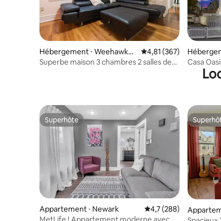
Hébergement ⋅ Weehawken
Évaluation moyenne sur
4,81 (367)
Hébergem
Township
Superbe maison 3 chambres 2 salles de
Casa Oasi
Loc
bain 10 min en bus de NYC
de MetLif
Superhôte
Superhô
Superhôte
Superhô
Appartement ⋅ Newark
Évaluation moyenne su
4,7 (288)
Appartem
MetLife ! Appartement moderne avec
Spacieux 