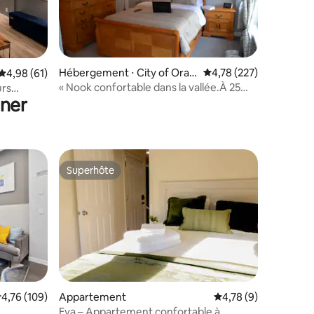
Hébergement ⋅ City of Oran
Évaluation moyenne sur
4,78 (227)
taires : 4,98 sur 5
Évaluation moyenne sur la base de 61 commentaires : 4,98 sur 5
4,98 (61)
ge
« Nook confortable dans la vallée.À 25
urs
uner
minutes de New York
ew York
Superhôte
Superhôte
valuation moyenne sur la base de 109 commentaires : 4,76 sur 5
4,76 (109)
Appartement
Évaluation moyenne s
4,78 (9)
ntaires : 4,78 sur 5
Eva – Appartement confortable à