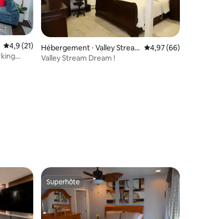
Évaluation moyenne sur la base de 21 commentaires : 4,9 sur 5
4,9 (21)
Hébergement ⋅ Valley Strea
Évaluation moyenne su
4,97 (66)
rking
m
Valley Stream Dream !
ntaires : 4,91 sur 5
Superhôte
lus appréciés
Superhôte