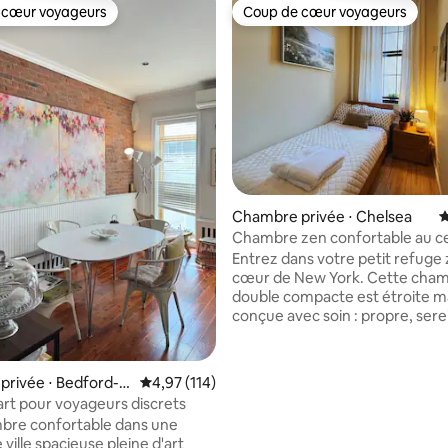
 cœur voyageurs
Coup de cœur voyageurs
 cœur voyageurs
Coup de cœur voyageurs
la base de 285 commentaires : 4,99 sur 5
Chambre privée ⋅ Chelsea
É
Chambre zen confortable au ce
Entrez dans votre petit refuge
cœur de New York. Cette cha
double compacte est étroite m
conçue avec soin : propre, sere
parfaite pour les voyageurs en s
dispose d'un lit confortable en
mémoire de forme, d'un lavabo 
rivée ⋅ Bedford-S
Évaluation moyenne sur la base de 114 comme
4,97 (114)
d'un bureau et d'une fenêtre en
t
art pour voyageurs discrets
avec des plantes luxuriantes. La
bre confortable dans une
bain partagée dans le couloir es
ville spacieuse pleine d'art