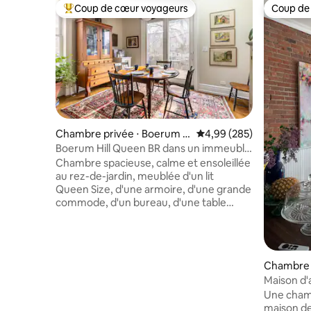
Coup de cœur voyageurs
Coup de
Coups de cœur voyageurs les plus appréciés
Coup de
Chambre privée ⋅ Boerum H
Évaluation moyenne sur 
4,99 (285)
ill
Boerum Hill Queen BR dans un immeuble
en grès typique de New York
Chambre spacieuse, calme et ensoleillée
au rez-de-jardin, meublée d'un lit
Queen Size, d'une armoire, d'une grande
commode, d'un bureau, d'une table
d'écriture, de chaises et d'un petit
réfrigérateur. Située dans une maison en
grès brun de 1872 soigneusement
restaurée et rénovée, au cœur du
Chambre p
quartier historique et bordé d'arbres de
tuyvesan
Maison d'
Boerum Hill, à Brooklyn. Allen et Ann
Une cham
servent un petit-déjeuner composé de
maison de 
bagels tous les jours ; ils organisent