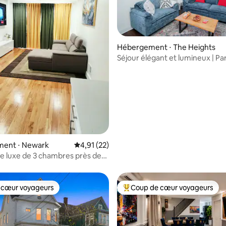
Hébergement ⋅ The Heights
 sur la base de 10 commentaires : 5 sur 5
Séjour élégant et lumineux | Pa
gratuit | 15 m de NYC
ent ⋅ Newark
Évaluation moyenne sur la base de 22 comme
4,91 (22)
de luxe de 3 chambres près de
 cœur voyageurs
Coup de cœur voyageurs
 cœur voyageurs
Coups de cœur voyageurs les p