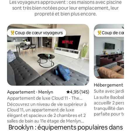
Les voyageurs approuvent : ces maisons avec piscine
sont très bien notées pour leur emplacement, leur
propreté et bien plus encore.
Coup de cœur voyageurs
Coup de cœur 
Coups de cœur voyageurs les plus appréciés
Coups de cœur vo
Hébergement ⋅ Pr
Suite avec jardin 
Appartement ⋅ Menlyn
Évaluation moyenne sur la base 
4,95 (145)
La suite Baobab i
Appartement de luxe Cloud 11 - The
accueillir 2 perso
Trilogy Menlyn Maine
Découvrez un niveau de vie supérieur à
tranquillité dans 
Cloud 11, un appartement de luxe
parfaite pour tout
élégant et spacieux de 2 chambres et 2
d'une entrée privé
salles de bain au 11e étage de Menlyn
d'une cuisine équi
Brooklyn : équipements populaires dans
Maine. Détendez-vous en admirant le
travail et d'une co