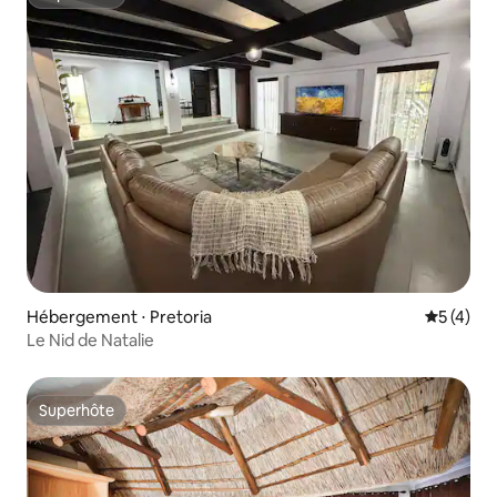
Superhôte
Hébergement ⋅ Pretoria
Évaluatio
5 (4)
Le Nid de Natalie
Superhôte
Superhôte