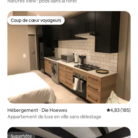
Natures View : pods dans la forêt
Coup de cœur voyageurs
Coup de cœur voyageurs
Hébergement ⋅ Die Hoewes
Évaluation moy
4,83 (185)
Appartement de luxe en ville sans délestage
Superhôte