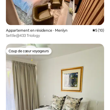
Appartement en résidence ⋅ Menlyn
Évaluation
5 (10)
Settle@433 Triology
Coup de cœur voyageurs
Coup de cœur voyageurs