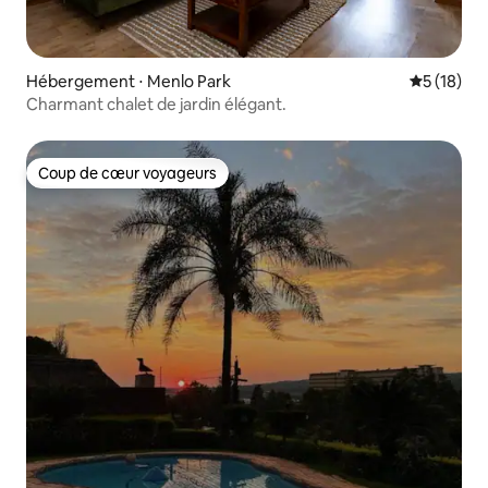
Hébergement ⋅ Menlo Park
Évaluation
5 (18)
Charmant chalet de jardin élégant.
Coup de cœur voyageurs
Coup de cœur voyageurs