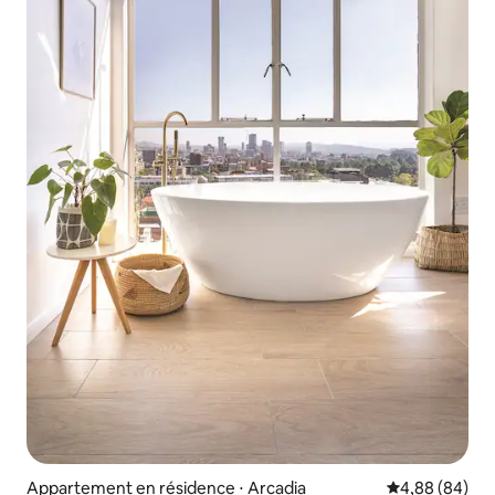
Appartement en résidence ⋅ Arcadia
Évaluation mo
4,88 (84)