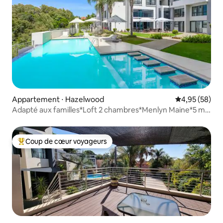
Appartement ⋅ Hazelwood
Évaluation mo
4,95 (58)
Adapté aux familles*Loft 2 chambres*Menlyn Maine*5 min
en voiture
Coup de cœur voyageurs
Coups de cœur voyageurs les plus appréciés