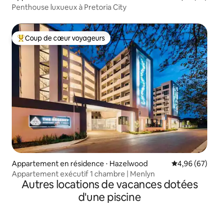
Penthouse luxueux à Pretoria City
Coup de cœur voyageurs
Coups de cœur voyageurs les plus appréciés
Appartement en résidence ⋅ Hazelwood
Évaluation mo
4,96 (67)
Appartement exécutif 1 chambre | Menlyn
Autres locations de vacances dotées
d'une piscine