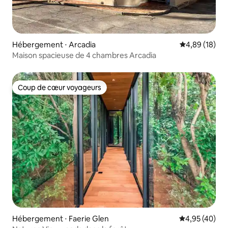
Hébergement ⋅ Arcadia
Évaluation mo
4,89 (18)
Maison spacieuse de 4 chambres Arcadia
Coup de cœur voyageurs
Coup de cœur voyageurs
Hébergement ⋅ Faerie Glen
Évaluation mo
4,95 (40)