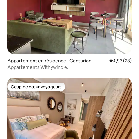
Appartement en résidence ⋅ Centurion
Évaluation mo
4,93 (28)
Appartements Withywindle.
Coup de cœur voyageurs
Coup de cœur voyageurs