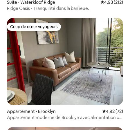
Suite ⋅ Waterkloof Ridge
Évaluation moy
4,93 (212)
Ridge Oasis - Tranquillité dans la banlieue.
Coup de cœur voyageurs
Coup de cœur voyageurs
Appartement ⋅ Brooklyn
Évaluation mo
4,92 (72)
Appartement moderne de Brooklyn avec alimentation de
secours