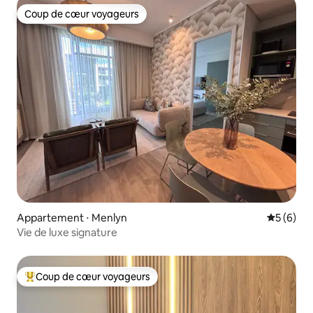
Coup de cœur voyageurs
Coup de cœur voyageurs
Appartement ⋅ Menlyn
Évaluatio
5 (6)
Vie de luxe signature
Coup de cœur voyageurs
Coups de cœur voyageurs les plus appréciés