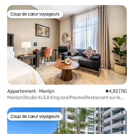
Coup de cœur voyageurs
Coup de cœur voyageurs
Appartement ⋅ Menlyn
Évaluation mo
4,92 (76)
Menlyn|Studio XL|Lit King size|Piscine|Restaurant sur le
toit
Coup de cœur voyageurs
Coup de cœur voyageurs