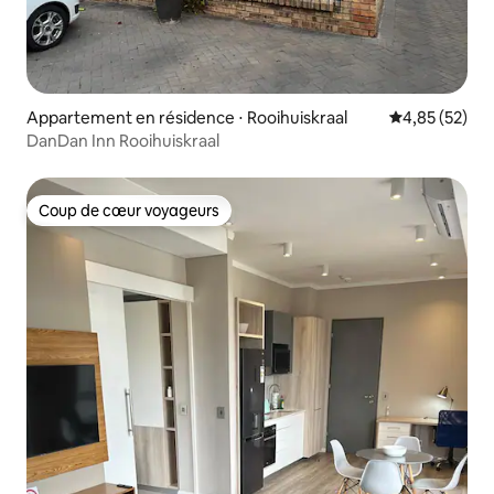
Appartement en résidence ⋅ Rooihuiskraal
Évaluation mo
4,85 (52)
DanDan Inn Rooihuiskraal
Coup de cœur voyageurs
Coup de cœur voyageurs