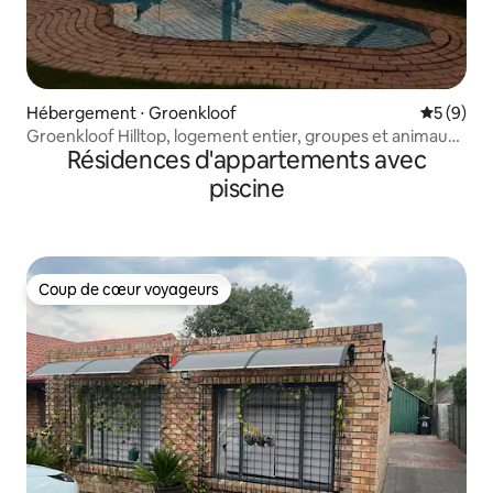
Hébergement ⋅ Groenkloof
Évaluatio
5 (9)
Groenkloof Hilltop, logement entier, groupes et animaux
Résidences d'appartements avec
de compagnie
piscine
Coup de cœur voyageurs
Coup de cœur voyageurs