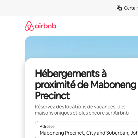
Aller
Certai
directement
au
contenu
Hébergements à
proximité de Maboneng
Precinct
Réservez des locations de vacances, des
maisons uniques et plus encore sur Airbnb
Adresse
Lorsque les résultats s'affichent, utilisez les flèc