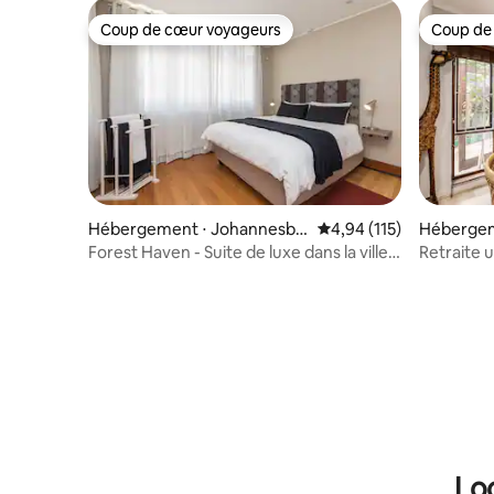
Coup de cœur voyageurs
Coup de
Coup de cœur voyageurs
Coup de
Hébergement ⋅ Johannesbo
Évaluation moyenne sur
4,94 (115)
Hébergem
urg
urg
Forest Haven - Suite de luxe dans la ville
Retraite 
forestière
Rosebank 
Lo