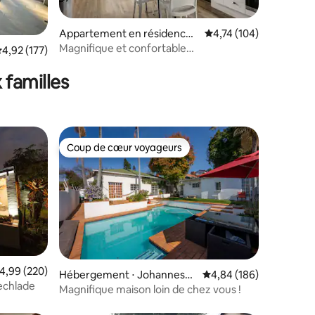
taires : 4,94 sur 5
Appartement en résidence ⋅
Évaluation moyenne sur
4,74 (104)
Rosebank
Magnifique et confortable
valuation moyenne sur la base de 177 commentaires : 4,92 sur 5
4,92 (177)
appartementage
 familles
Coup de cœur voyageurs
Coup de cœur voyageurs
valuation moyenne sur la base de 220 commentaires : 4,99 sur 5
4,99 (220)
taires : 4,88 sur 5
Hébergement ⋅ Johannesb
Évaluation moyenne sur
4,84 (186)
Lechlade
ourg
Magnifique maison loin de chez vous !