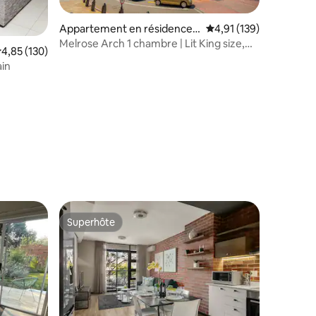
Appartement en résidence ⋅
Évaluation moyenne sur
4,91 (139)
Johannesbourg
Melrose Arch 1 chambre | Lit King size,
valuation moyenne sur la base de 130 commentaires : 4,85 sur 5
4,85 (130)
piscine et Power
ain
ntaires : 4,84 sur 5
Superhôte
lus appréciés
Superhôte