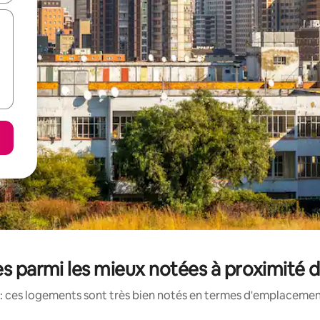
s parmi les mieux notées à proximité
: ces logements sont très bien notés en termes d'emplacement