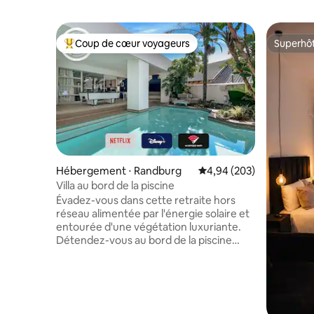
Coup de cœur voyageurs
Superhô
Coups de cœur voyageurs les plus appréciés
Superhô
Hébergement ⋅ Randburg
Évaluation moyenne sur 
4,94 (203)
Villa au bord de la piscine
Évadez-vous dans cette retraite hors
réseau alimentée par l'énergie solaire et
entourée d'une végétation luxuriante.
Détendez-vous au bord de la piscine
partagée, profitez d'une partie de billard
sur le patio ou utilisez le braai pour dîner
à l'extérieur. La cuisine ouverte
comprend une cuisinière à gaz, et le
salon offre des sièges confortables et