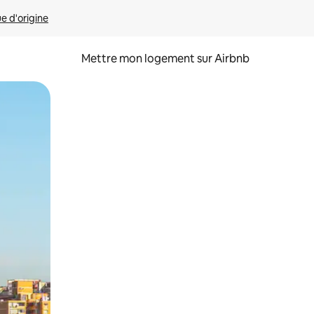
ue d'origine
Mettre mon logement sur Airbnb
sant glisser.