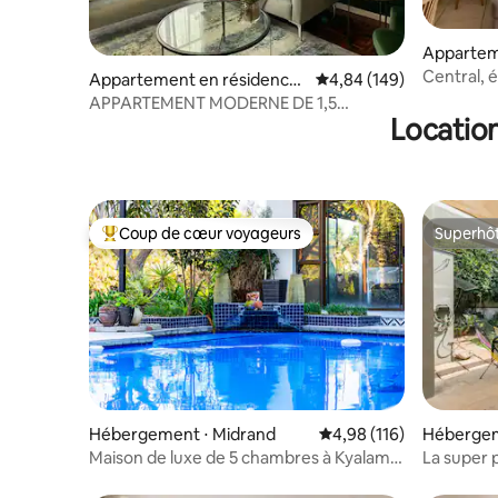
Appartem
⋅ Lethab
Central, 
Appartement en résidence
Évaluation moyenne sur 
4,84 (149)
entièrem
⋅ Sandton
APPARTEMENT MODERNE DE 1,5
Location
CHAMBRE À SANDTON
Coup de cœur voyageurs
Superhô
Coups de cœur voyageurs les plus appréciés
Superhô
Hébergement ⋅ Midrand
Évaluation moyenne sur
4,98 (116)
Hébergem
ourg
Maison de luxe de 5 chambres à Kyalami
La super 
+ alimentation de secours