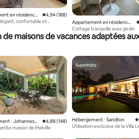
ent en résidence
Évaluation moyenne sur la base de 188 commen
4,94 (188)
ong
élégant, confortable et
la base de 149 commentaires : 4,84 sur 5
Appartement en résidence ⋅
É
ent équipé
Randburg
Cottage tranquille avec jardin
 de maisons de vacances adaptées aux
te
Superhôte
te
Superhôte
Hébergement ⋅ Sandton
É
 la base de 116 commentaires : 4,98 sur 5
ent ⋅ Johannesb
Évaluation moyenne sur la base de 148 commen
4,88 (148)
Utilisation exclusive de la Villa 
petite maison de Melville