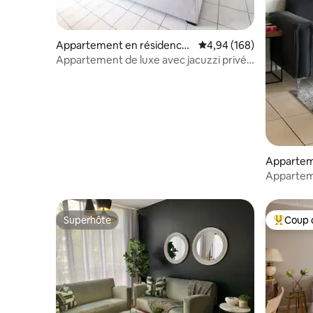
Appartement en résidence
Évaluation moyenne sur 
4,94 (168)
⋅ Sandton
Appartement de luxe avec jacuzzi privé
et piscine
Appartem
Randburg
Appartem
conforta
Superhôte
Coup 
Superhôte
Coups de