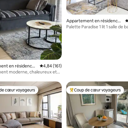
la base de 168 commentaires : 4,94 sur 5
Appartement en résidence ⋅
É
Midrand
Palette Paradise 1 lit 1 salle de b
ent en résidence ⋅
Évaluation moyenne sur la base de 161 comme
4,84 (161)
ent moderne, chaleureux et
ble d'une chambre
de cœur voyageurs
Coup de cœur voyageurs
 cœur voyageurs les plus appréciés
Coups de cœur voyageurs les p