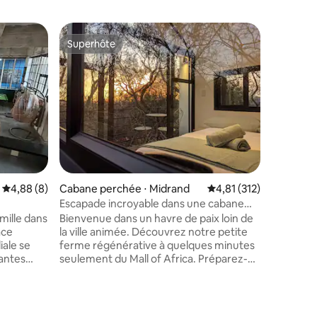
Maison d
Superhôte
Coup de
Superhôte
Coup de
Chalet Wi
Retraite 
Johannes
pour affa
amis et à 
tourisme,
escapade 
seulemen
Gautrain 
charmant
Évaluation moyenne sur la base de 8 commentaires : 4,88 sur 5
4,88 (8)
Cabane perchée ⋅ Midrand
Évaluation moyenne sur
4,81 (312)
jardin pa
peuvent 
Escapade incroyable dans une cabane
cultivés 
dans les arbres en pleine nature
ille dans
Bienvenue dans un havre de paix loin de
parking s
ace
la ville animée. Découvrez notre petite
chalet, Wi
iale se
ferme régénérative à quelques minutes
confort e
antes
seulement du Mall of Africa. Préparez-
idéal.
es et
vous à être enchantés en vous retirant
éer un
dans notre cabane dans les arbres
ortable,
paisible, où vous serez plongés dans
ncipales
l'étreinte de la nature et entourés d'une