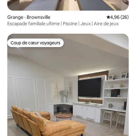
Grange ⋅ Brownsville
Évaluation mo
4,96 (26)
Escapade familiale ultime | Piscine | Jeux | Aire de jeux
Coup de cœur voyageurs
Coup de cœur voyageurs