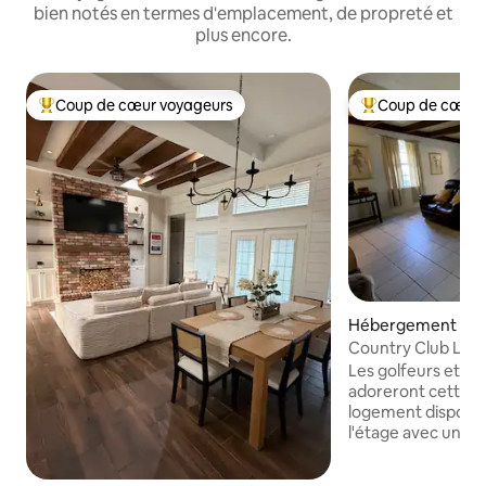
bien notés en termes d'emplacement, de propreté et
plus encore.
Coup de cœur voyageurs
Coup de cœur 
Coups de cœur voyageurs les plus appréciés
Coups de cœur vo
Hébergement ⋅ Br
Country Club Loft-
excellent emplac
Les golfeurs et le
adoreront cette co
logement dispose
l'étage avec une 
pour beaucoup de rang
de bain avec baig