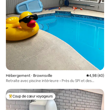
Hébergement ⋅ Brownsville
Évaluation mo
4,98 (40)
Retraite avec piscine intérieure • Près du SPI et des
commerces
Coup de cœur voyageurs
Coups de cœur voyageurs les plus appréciés