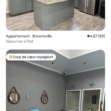
Appartement ⋅ Brownsville
Évaluation mo
4,87 (89)
Séjournez à l'Est
Coup de cœur voyageurs
Coups de cœur voyageurs les plus appréciés