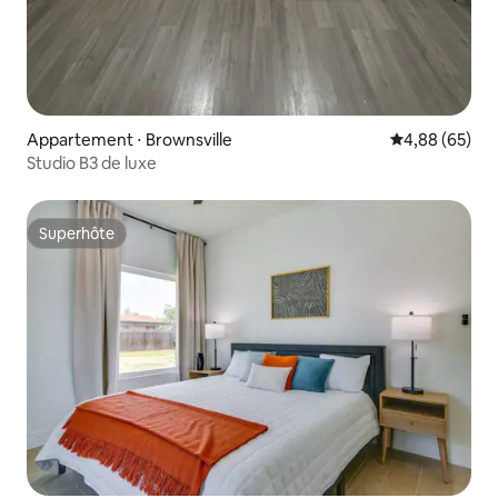
Appartement ⋅ Brownsville
Évaluation mo
4,88 (65)
Studio B3 de luxe
Superhôte
Superhôte