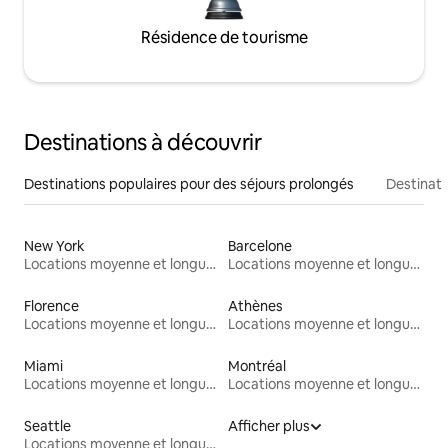
Résidence de tourisme
Destinations à découvrir
Destinations populaires pour des séjours prolongés
Destinati
New York
Barcelone
Locations moyenne et longue durée
Locations moyenne et longue durée
Florence
Athènes
Locations moyenne et longue durée
Locations moyenne et longue durée
Miami
Montréal
Locations moyenne et longue durée
Locations moyenne et longue durée
Seattle
Afficher plus
Locations moyenne et longue durée