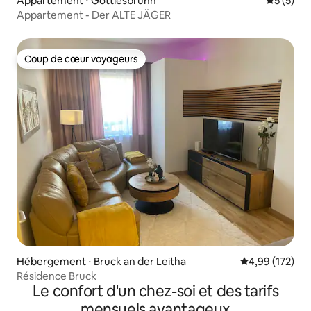
Appartement ⋅ Göttlesbrunn
Évaluatio
5 (5)
Appartement - Der ALTE JÄGER
Coup de cœur voyageurs
Coup de cœur voyageurs
Hébergement ⋅ Bruck an der Leitha
Évaluation moy
4,99 (172)
Résidence Bruck
Le confort d'un chez-soi et des tarifs
mensuels avantageux