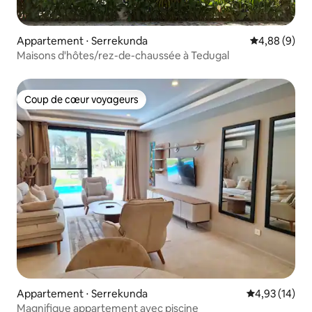
Appartement ⋅ Serrekunda
Évaluation m
4,88 (9)
Maisons d'hôtes/rez-de-chaussée à Tedugal
Coup de cœur voyageurs
Coup de cœur voyageurs
Appartement ⋅ Serrekunda
Évaluation mo
4,93 (14)
Magnifique appartement avec piscine