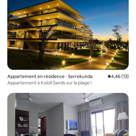
Appartement en résidence ⋅ Serrekunda
Évaluation mo
4,46 (13)
Appartement à Kololi Sands sur la plage !