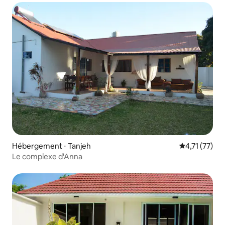
Hébergement ⋅ Tanjeh
Évaluation mo
4,71 (77)
Le complexe d'Anna