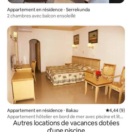
Appartement en résidence ⋅ Serrekunda
2 chambres avec balcon ensoleillé
Appartement en résidence ⋅ Bakau
Évaluation m
4,44 (9)
Appartement hôtelier en bord de mer avec piscine et lits
Autres locations de vacances dotées
jumeaux
d'une piscine