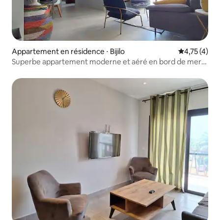
Appartement en résidence ⋅ Bijilo
Évaluation m
4,75 (4)
Superbe appartement moderne et aéré en bord de mer
avec deux chambres