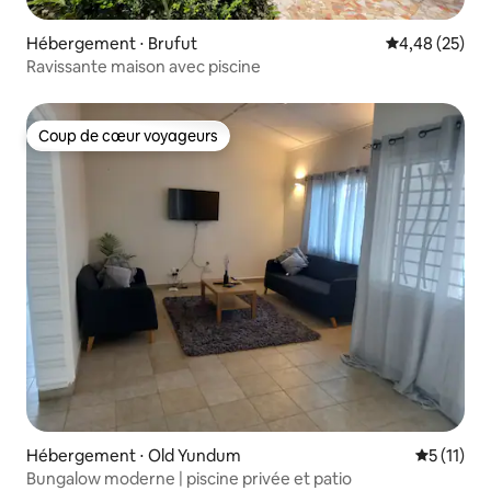
Hébergement ⋅ Brufut
Évaluation mo
4,48 (25)
Ravissante maison avec piscine
Coup de cœur voyageurs
Coup de cœur voyageurs
Hébergement ⋅ Old Yundum
Évaluatio
5 (11)
Bungalow moderne | piscine privée et patio