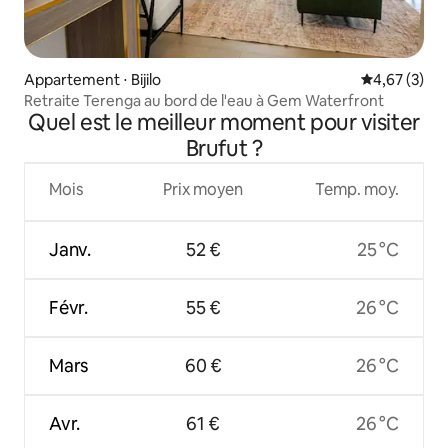
Appartement ⋅ Bijilo
Évaluation m
4,67 (3)
Retraite Terenga au bord de l'eau à Gem Waterfront
Quel est le meilleur moment pour visiter
Brufut ?
Mois
Prix moyen
Temp. moy.
Janv.
52 €
25 °C
Févr.
55 €
26 °C
Mars
60 €
26 °C
Avr.
61 €
26 °C