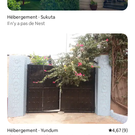
Hébergement ⋅ Sukuta
Il n'y a pas de Nest
Hébergement ⋅ Yundum
Évaluation m
4,67 (9)