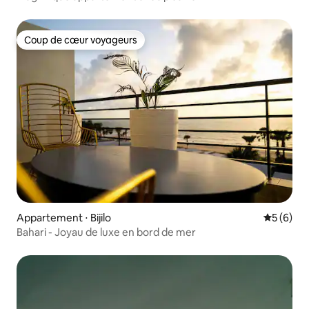
Coup de cœur voyageurs
Coup de cœur voyageurs
Appartement ⋅ Bijilo
Évaluatio
5 (6)
Bahari - Joyau de luxe en bord de mer