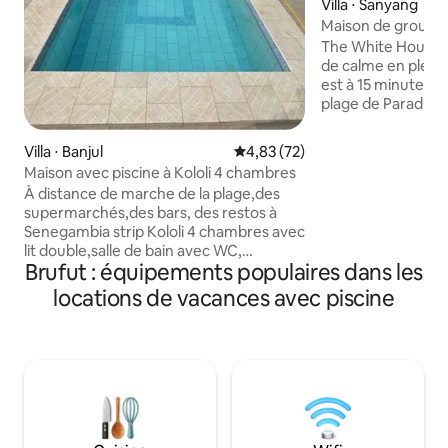
Villa ⋅ Sanyang
Maison de groupe 
7 chambres près d
The White House S
de calme en plein
est à 15 minutes à
plage de Paradise 
peuvent prendre pl
faune dans le grand
Villa ⋅ Banjul
Évaluation moyenne sur la base
4,83 (72)
détendre dans les
Maison avec piscine à Kololi 4 chambres
séjour spacieux e
À distance de marche de la plage,des
confortables, la m
supermarchés,des bars, des restos à
des retrouvailles f
Senegambia strip Kololi 4 chambres avec
vacances en group
lit double,salle de bain avec WC,
les normes europé
Brufut : équipements populaires dans les
douche,coffre-
des gardiens 24 h/2
fort,ventilateur,climatisation. Salon avec
locations de vacances avec piscine
chambres sont ne
télévision,ventilateur et canapé. salle à
quotidiennement, 
manger avec chaises,table,ventilateur.
restauration ainsi
La cuisine dispose d'un réfrigérateur,
privés avec chauff
d'unecuisinière à eau, d'un gazrange,
d'un ventilateur. Jardin fleuri
vert,piscine, barbecue, douche
extérieure,chaises longues,parasol,abri,
table, chaises longues. Wifi, entretien du