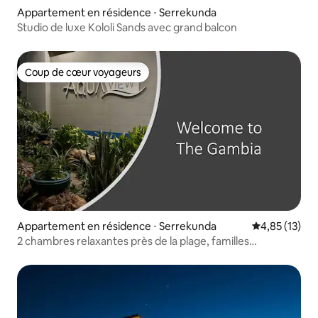
Appartement en résidence ⋅ Serrekunda
Studio de luxe Kololi Sands avec grand balcon
Coup de cœur voyageurs
Coup de cœur voyageurs
Appartement en résidence ⋅ Serrekunda
Évaluation mo
4,85 (13)
2 chambres relaxantes près de la plage, familles
bienvenues