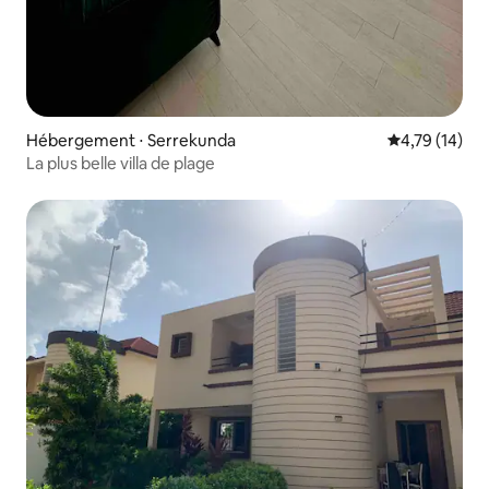
Hébergement ⋅ Serrekunda
Évaluation mo
4,79 (14)
La plus belle villa de plage