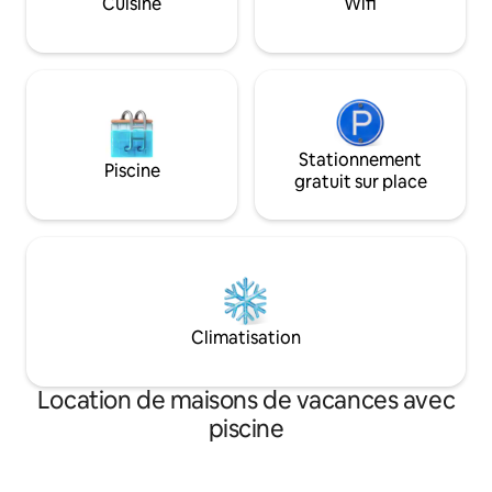
Cuisine
Wifi
jardin/de la piscine,eau incluse Prix en
fonction de la profession ! Énergie
solaire ET générateur de SECOURS !
L'électricité doit être payée par les
voyageurs.
Stationnement
Piscine
gratuit sur place
Climatisation
Location de maisons de vacances avec
piscine