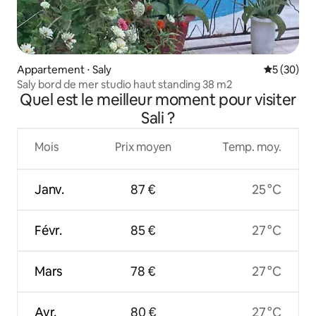
Appartement ⋅ Saly
Évaluation
5 (30)
Saly bord de mer studio haut standing 38 m2
Quel est le meilleur moment pour visiter
Sali ?
Mois
Prix moyen
Temp. moy.
Janv.
87 €
25 °C
Févr.
85 €
27 °C
Mars
78 €
27 °C
Avr.
80 €
27 °C