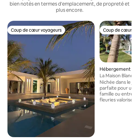
bien notés en termes d'emplacement, de propreté et
plus encore.
Coup de cœur voyageurs
Coup de cœur vo
Coup de cœur voyageurs
Coup de cœur vo
Hébergement ⋅ N
La Maison Blanche,
contemporaine
Nichée dans le jardi
parfaite pour un s
famille ou entre a
fleuries valorisent la piscine (11m
Idéalement situé e
Somone, Ngaparou,
authentique, offre
serein. Notre équipe sera à vos petits
soins (gardien et 
Commerces et ser