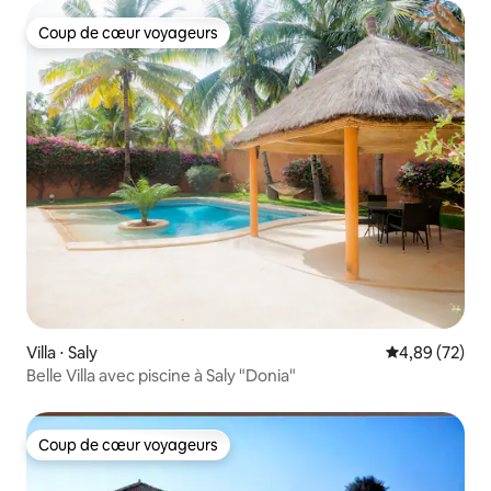
Coup de cœur voyageurs
Coup de cœur voyageurs
Villa ⋅ Saly
Évaluation mo
4,89 (72)
Belle Villa avec piscine à Saly "Donia"
Coup de cœur voyageurs
Coup de cœur voyageurs