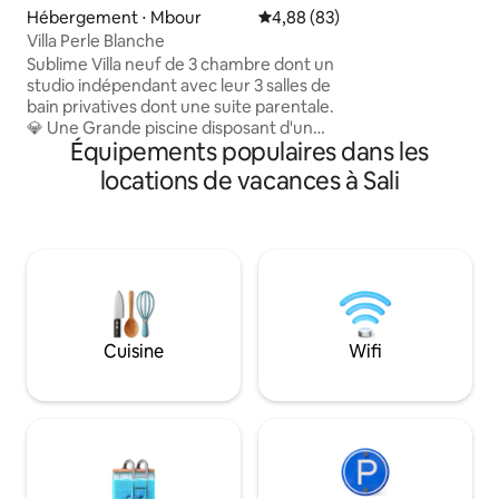
loisirs et activités
Hébergement ⋅ Mbour
Évaluation moyenne sur la base
4,88 (83)
plages, sports naut
Villa Perle Blanche
animaliers, super r
Sublime Villa neuf de 3 chambre dont un
studio indépendant avec leur 3 salles de
bain privatives dont une suite parentale.
💎 Une Grande piscine disposant d'un
Équipements populaires dans les
magnifique salon immergé, ainsi que des
beds et transats.Un grand séjour avec sa
locations de vacances à Sali
cuisine US toute équipée.Villa
entièrement climatisée.Residence
sécurisée. Lieu paisible sans vis à vis pour
une escapade inoubliable 🇸🇳 📍Accès
facile à 30 minutes de l'aeroport Blaise
diagne,à Nguerigne, à 10 minute des
plages de Somone et 15 minute de Saly
.⭐️
Cuisine
Wifi