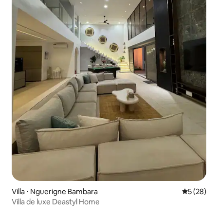
Villa ⋅ Nguerigne Bambara
Évaluation
5 (28)
Villa de luxe Deastyl Home