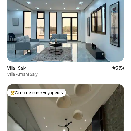
Villa ⋅ Saly
Évaluatio
5 (5)
Villa Amani Saly
Coup de cœur voyageurs
Coups de cœur voyageurs les plus appréciés