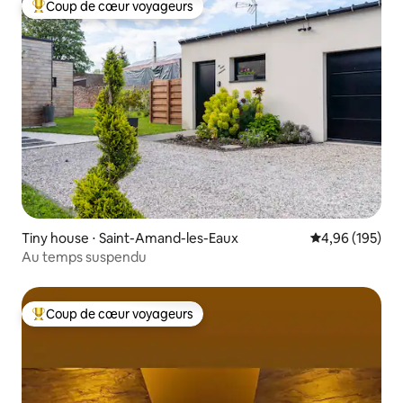
Coup de cœur voyageurs
Coups de cœur voyageurs les plus appréciés
Tiny house ⋅ Saint-Amand-les-Eaux
Évaluation moy
4,96 (195)
Au temps suspendu
Coup de cœur voyageurs
Coups de cœur voyageurs les plus appréciés