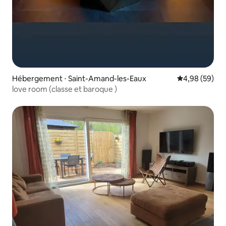
Hébergement ⋅ Saint-Amand-les-Eaux
Évaluation mo
4,98 (59)
love room (classe et baroque )