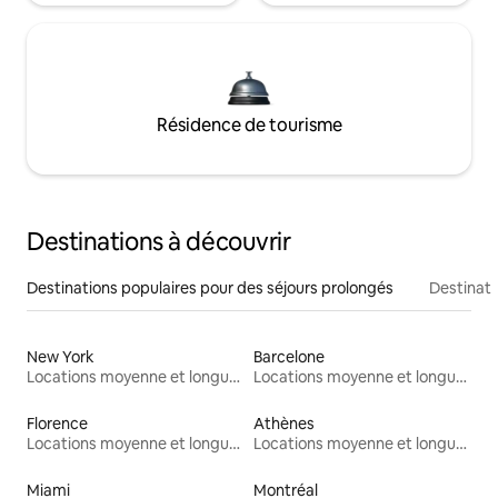
Résidence de tourisme
Destinations à découvrir
Destinations populaires pour des séjours prolongés
Destinati
New York
Barcelone
Locations moyenne et longue durée
Locations moyenne et longue durée
Florence
Athènes
Locations moyenne et longue durée
Locations moyenne et longue durée
Miami
Montréal