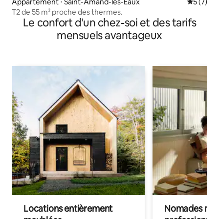
Appartement ⋅ Saint-Amand-les-Eaux
Évaluatio
5 (7)
T2 de 55 m² proche des thermes.
Le confort d'un chez-soi et des tarifs
mensuels avantageux
Locations entièrement
Nomades num