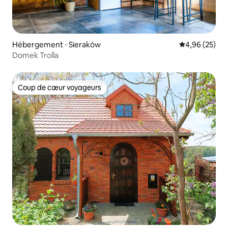
Hébergement ⋅ Sieraków
Évaluation mo
4,96 (25)
Domek Trolla
Coup de cœur voyageurs
Coup de cœur voyageurs