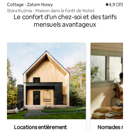
Cottage ⋅ Zatom Nowy
Évaluation m
4,9 (31)
Stara Kuźnia - Maison dans la forêt de Noteć
Le confort d'un chez-soi et des tarifs
mensuels avantageux
Locations entièrement
Nomades num