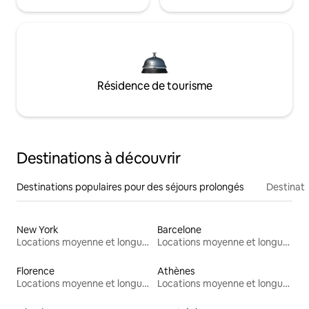
Résidence de tourisme
Destinations à découvrir
Destinations populaires pour des séjours prolongés
Destinati
New York
Barcelone
Locations moyenne et longue durée
Locations moyenne et longue durée
Florence
Athènes
Locations moyenne et longue durée
Locations moyenne et longue durée