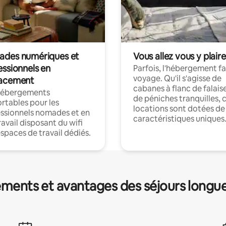
des numériques et
Vous allez vous y plaire
essionnels en
Parfois, l'hébergement fai
voyage. Qu'il s'agisse de
acement
cabanes à flanc de falais
hébergements
de péniches tranquilles, 
rtables pour les
locations sont dotées de
ssionnels nomades et en
caractéristiques uniques
ravail disposant du wifi
espaces de travail dédiés.
ments et avantages des séjours longu