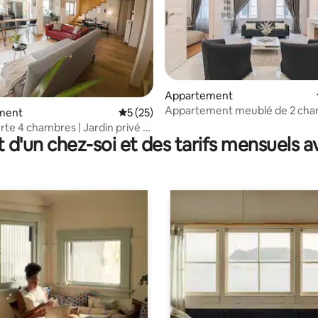
la base de 200 commentaires : 4,97 sur 5
Appartement
Appartement meublé de 2 cha
ment
Évaluation moyenne sur la base de 25 co
5 (25)
arrondissement de Budapest
rte 4 chambres | Jardin privé et
t d'un chez-soi et des tarifs mensuels 
atuit