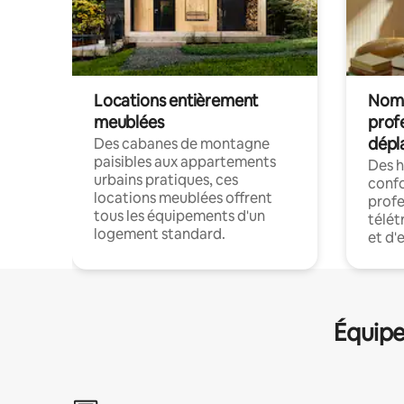
Locations entièrement
Noma
meublées
prof
dépl
Des cabanes de montagne
paisibles aux appartements
Des 
urbains pratiques, ces
confo
locations meublées offrent
profe
tous les équipements d'un
télét
logement standard.
et d'
Équipe