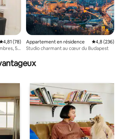
Évaluation moyenne sur la base de 78 commentaires : 4,81 sur 5
4,81 (78)
Appartement en résidence
Évaluation moyenne su
4,8 (236)
mbres, 5e
Studio charmant au cœur du Budapest
mmentaires : 5 sur 5
avantageux