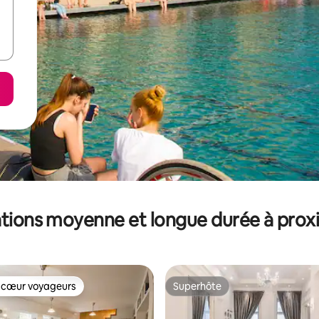
tions moyenne et longue durée à prox
 cœur voyageurs
Superhôte
 cœur voyageurs
Superhôte