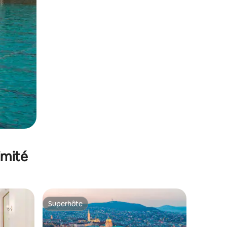
imité
Superhôte
Superhôte