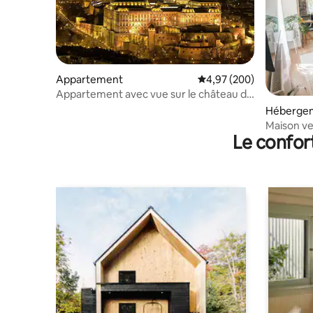
Appartement
Évaluation moyenne sur 
4,97 (200)
Appartement avec vue sur le château de
Buda (A)
Héberge
Maison ve
Le confor
parking gr