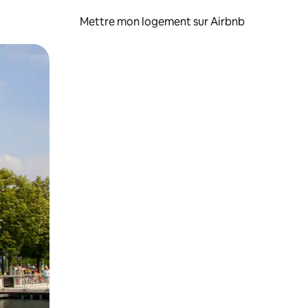
Mettre mon logement sur Airbnb
sant glisser.