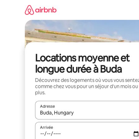
Aller
directement
au
contenu
Locations moyenne et
longue durée à Buda
Découvrez des logements où vous vous sente
comme chez vous pour un séjour d'un mois ou
plus.
Adresse
Lorsque les résultats s'affichent, utilisez les flèc
Arrivée