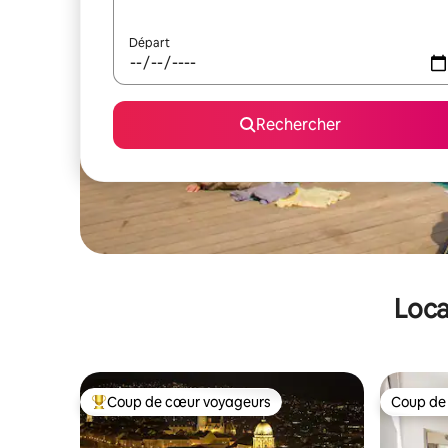
Départ
Rechercher
Loca
Coup de cœur voyageurs
Coup de
Coups de cœur voyageurs les plus appréciés
Coup de