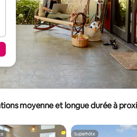
tions moyenne et longue durée à prox
te
Superhôte
te
Superhôte