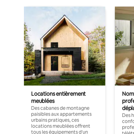
Locations entièrement
Noma
meublées
prof
dépl
Des cabanes de montagne
paisibles aux appartements
Des 
urbains pratiques, ces
confo
locations meublées offrent
profe
tous les équipements d'un
télét