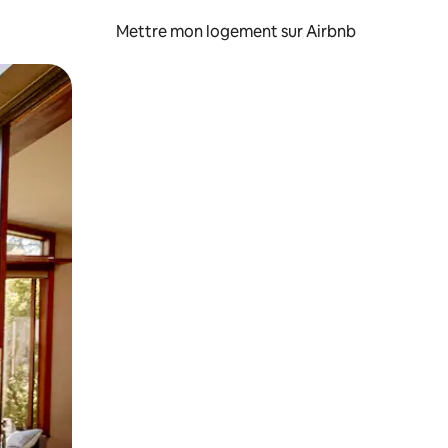
Mettre mon logement sur Airbnb
sant glisser.