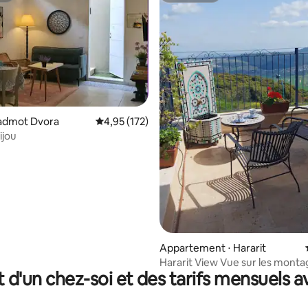
hadmot Dvora
Évaluation moyenne sur la base de 172 comme
4,95 (172)
 la base de 57 commentaires : 4,96 sur 5
ijou
Appartement ⋅ Hararit
Hararit View Vue sur les mont
t d'un chez-soi et des tarifs mensuels 