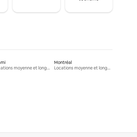
ami
Montréal
Locations moyenne et longue durée
Locations moyenne et longue durée