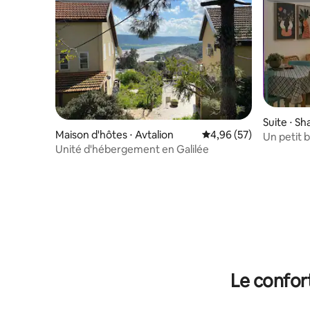
Suite ⋅ S
Maison d'hôtes ⋅ Avtalion
Évaluation moyenne sur
4,96 (57)
Un petit b
Unité d'hébergement en Galilée
Le confor