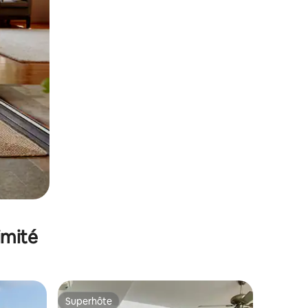
imité
Superhôte
Superhôte