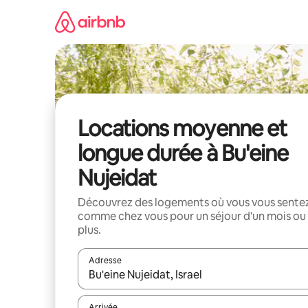
Aller
directement
au
contenu
Locations moyenne et
longue durée à Bu'eine
Nujeidat
Découvrez des logements où vous vous sente
comme chez vous pour un séjour d'un mois ou
plus.
Adresse
Lorsque les résultats s'affichent, utilisez les flèc
Arrivée