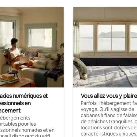
des numériques et
Vous allez vous y plaire
essionnels en
Parfois, l'hébergement fai
voyage. Qu'il s'agisse de
acement
cabanes à flanc de falais
hébergements
de péniches tranquilles, 
rtables pour les
locations sont dotées de
ssionnels nomades et en
caractéristiques uniques
ravail disposant du wifi