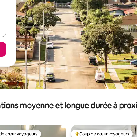
tions moyenne et longue durée à prox
de cœur voyageurs
Coup de cœur voyageurs
 cœur voyageurs les plus appréciés
Coups de cœur voyageurs les p