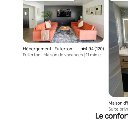
Hébergement ⋅ Fullerton
Évaluation moyenne sur 
4,94 (120)
Fullerton | Maison de vacances | 11 min en
voiture de Disney Land
Maison d'
Suite pri
Le confor
et de Knot