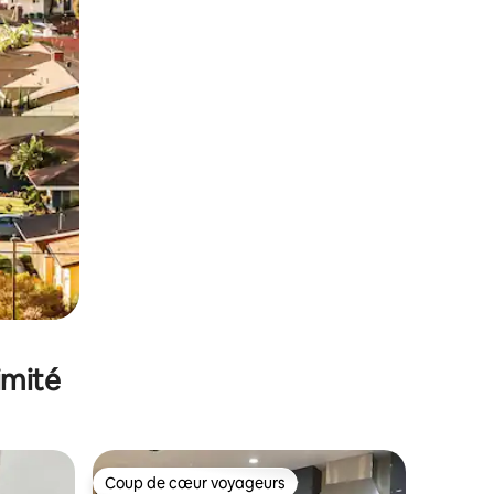
imité
Coup de cœur voyageurs
lus appréciés
Coup de cœur voyageurs