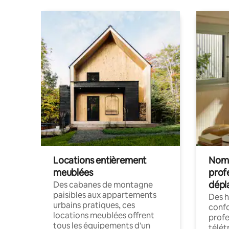
Locations entièrement
Noma
meublées
prof
dépl
Des cabanes de montagne
paisibles aux appartements
Des 
urbains pratiques, ces
confo
locations meublées offrent
profe
tous les équipements d'un
télét