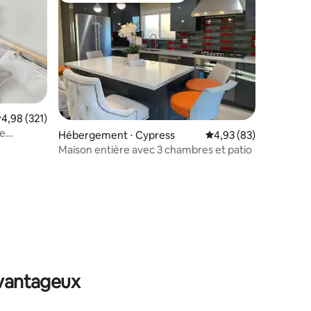
valuation moyenne sur la base de 321 commentaires : 4,98 sur 5
4,98 (321)
de
Hébergement ⋅ Cypress
Évaluation moyenne su
4,93 (83)
Maison entière avec 3 chambres et patio
taires : 4,97 sur 5
avantageux