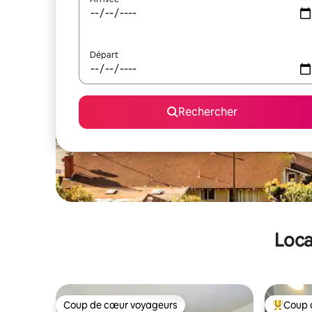
Départ
Rechercher
Loca
Coup de cœur voyageurs
Coup 
Coup de cœur voyageurs
Coups de