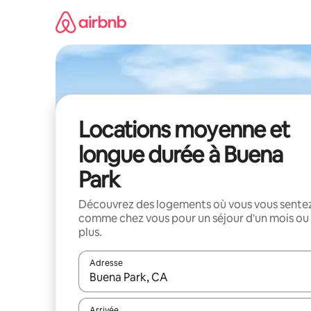
Aller
directement
au
contenu
Locations moyenne et
longue durée à Buena
Park
Découvrez des logements où vous vous sente
comme chez vous pour un séjour d'un mois ou
plus.
Adresse
Lorsque les résultats s'affichent, utilisez les flèc
Arrivée