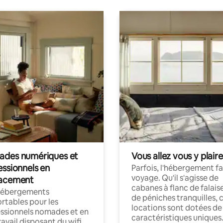
des numériques et
Vous allez vous y plaire
essionnels en
Parfois, l'hébergement fai
voyage. Qu'il s'agisse de
acement
cabanes à flanc de falais
hébergements
de péniches tranquilles, 
rtables pour les
locations sont dotées de
ssionnels nomades et en
caractéristiques uniques
ravail disposant du wifi