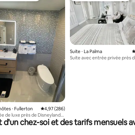
la base de 120 commentaires : 4,94 sur 5
Suite ⋅ La Palma
É
Suite avec entrée privée près 
Disneyland Park et Knotts
hôtes ⋅ Fullerton
Évaluation moyenne sur la base de 286 commen
4,97 (286)
vée de luxe près de Disneyland
t d'un chez-soi et des tarifs mensuels 
t's !