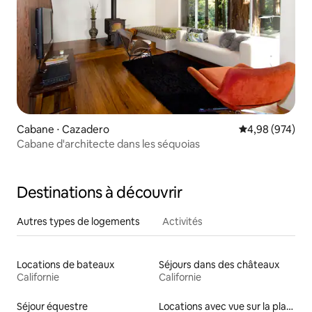
Cabane ⋅ Cazadero
Évaluation moy
4,98 (974)
Cabane d'architecte dans les séquoias
Destinations à découvrir
Autres types de logements
Activités
Locations de bateaux
Séjours dans des châteaux
Californie
Californie
Séjour équestre
Locations avec vue sur la plage