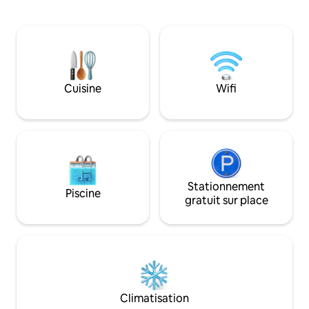
et les vagues qui s
extérieure, WiFi rapide et ambiance
contrebas. La terrasse spacieuse est
vintage la plus cool. Dispose d'un lit
dotée d’élégantes
queen, d'un canapé-lit simple, d'une salle
pour offrir un pan
de bain intérieure, d'une climatisation et
totalement dégagé
de chauffage, d'un réfrigérateur, d'une
de voisins directe
plaque de cuisson, de tous les outils de
l’endroit est mer
Cuisine
Wifi
cuisine. Un plaisir relaxant sans fin !
privé. Cuisine et coin salon confortables
récemment rénové
plage et des resta
Stationnement
Piscine
gratuit sur place
Climatisation