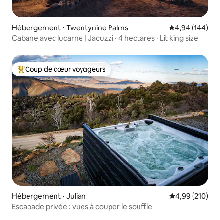
Hébergement ⋅ Twentynine Palms
Évaluation moy
4,94 (144)
Cabane avec lucarne | Jacuzzi · 4 hectares · Lit king size
Coup de cœur voyageurs
Coups de cœur voyageurs les plus appréciés
Hébergement ⋅ Julian
Évaluation moy
4,99 (210)
Escapade privée : vues à couper le souffle