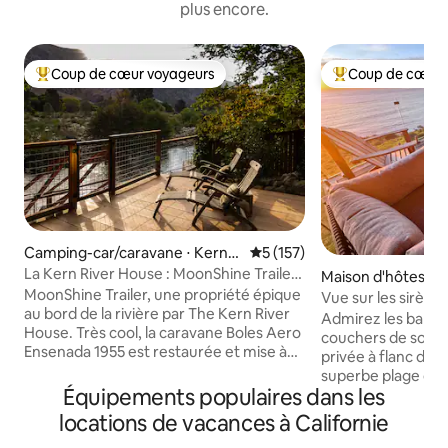
plus encore.
Coup de cœur voyageurs
Coup de cœur 
Coups de cœur voyageurs les plus appréciés
Coups de cœur vo
Camping-car/caravane ⋅ Kernvil
Évaluation moyenne sur la ba
5 (157)
le
La Kern River House : MoonShine Trailer
Maison d'hôtes ⋅ 
Waterfront
MoonShine Trailer, une propriété épique
n
Vue sur les sirènes
au bord de la rivière par The Kern River
Magnifique Animaux de compagnie
Admirez les balei
House. Très cool, la caravane Boles Aero
acceptés
couchers de soleil
Ensenada 1955 est restaurée et mise à
privée à flanc de f
jour avec amour. Sa maison éternelle sur
superbe plage de B
un bel endroit de Kern River, juste au sud
Équipements populaires dans les
Lost Coast. Mermaids View est situé
de Big Daddy Rapids. Bord de mer privé
juste au bord des f
locations de vacances à Californie
avec accès à la rivière, jacuzzi en cèdre,
vue plongeante sur
patios, barbecue au gaz, foyer, douche