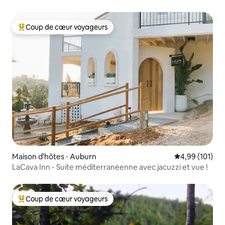
Coup de cœur voyageurs
Coups de cœur voyageurs les plus appréciés
Maison d'hôtes ⋅ Auburn
Évaluation moy
4,99 (101)
LaCava Inn - Suite méditerranéenne avec jacuzzi et vue !
Coup de cœur voyageurs
Coups de cœur voyageurs les plus appréciés