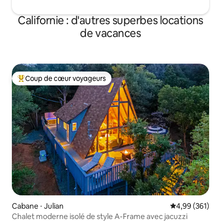
Californie : d'autres superbes locations
de vacances
Coup de cœur voyageurs
Coups de cœur voyageurs les plus appréciés
Cabane ⋅ Julian
Évaluation moy
4,99 (361)
Chalet moderne isolé de style A-Frame avec jacuzzi