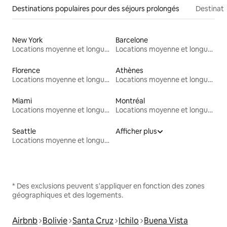
Destinations populaires pour des séjours prolongés
Destinati
New York
Barcelone
Locations moyenne et longue durée
Locations moyenne et longue durée
Florence
Athènes
Locations moyenne et longue durée
Locations moyenne et longue durée
Miami
Montréal
Locations moyenne et longue durée
Locations moyenne et longue durée
Seattle
Afficher plus
Locations moyenne et longue durée
* Des exclusions peuvent s'appliquer en fonction des zones
géographiques et des logements.
Airbnb
Bolivie
Santa Cruz
Ichilo
Buena Vista