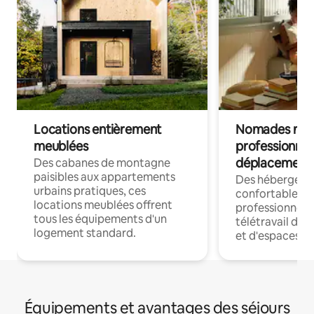
Locations entièrement
Nomades num
meublées
professionnel
déplacement
Des cabanes de montagne
paisibles aux appartements
Des hébergem
urbains pratiques, ces
confortables p
locations meublées offrent
professionnels
tous les équipements d'un
télétravail dis
logement standard.
et d'espaces de
Équipements et avantages des séjours