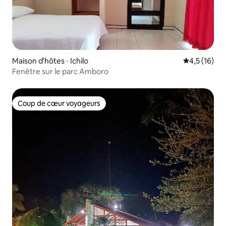
Maison d'hôtes ⋅ Ichilo
Évaluation m
4,5 (16)
Fenêtre sur le parc Amboro
Coup de cœur voyageurs
Coup de cœur voyageurs