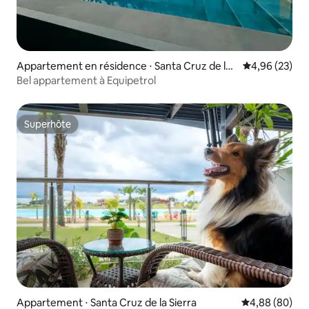
Appartement en résidence ⋅ Santa Cruz de la
Évaluation mo
4,96 (23)
Sierra
Bel appartement à Equipetrol
Superhôte
Superhôte
Appartement ⋅ Santa Cruz de la Sierra
Évaluation mo
4,88 (80)