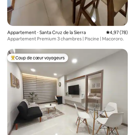
Appartement ⋅ Santa Cruz de la Sierra
Évaluation mo
4,97 (78)
Appartement Premium 3 chambres | Piscine | Macororo.
Coup de cœur voyageurs
Coups de cœur voyageurs les plus appréciés