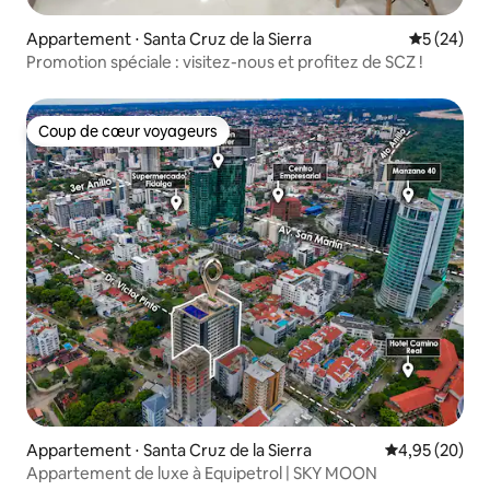
Appartement ⋅ Santa Cruz de la Sierra
Évaluation
5 (24)
Promotion spéciale : visitez-nous et profitez de SCZ !
Coup de cœur voyageurs
Coup de cœur voyageurs
Appartement ⋅ Santa Cruz de la Sierra
Évaluation mo
4,95 (20)
Appartement de luxe à Equipetrol | SKY MOON