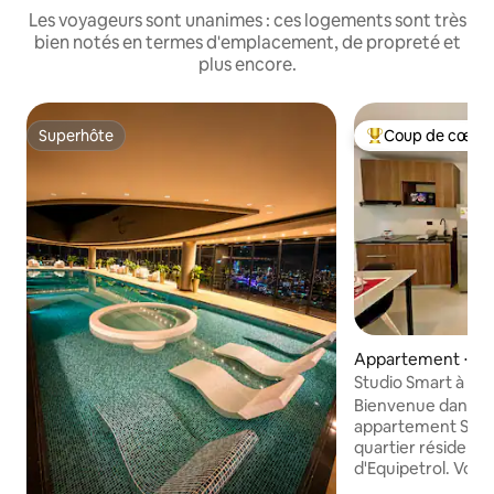
Les voyageurs sont unanimes : ces logements sont très
bien notés en termes d'emplacement, de propreté et
plus encore.
Superhôte
Coup de cœur 
Superhôte
Coups de cœur vo
Appartement ⋅ San
Sierra
Studio Smart à Equ
Bienvenue dans c
appartement Smart
quartier résidentie
d'Equipetrol. Vous
de maisons de l'Av.