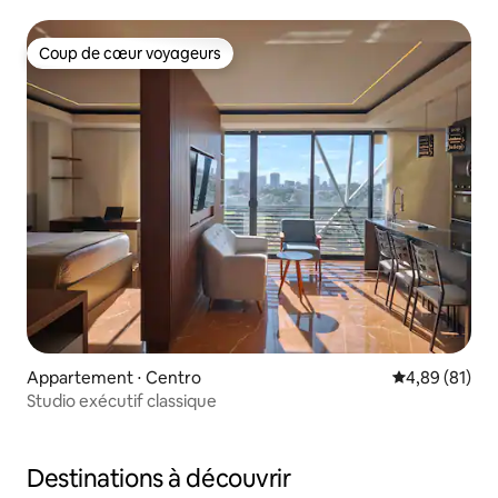
Coup de cœur voyageurs
Coup de cœur voyageurs
Appartement ⋅ Centro
Évaluation mo
4,89 (81)
Studio exécutif classique
Destinations à découvrir