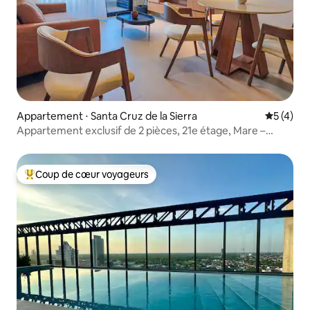
Appartement ⋅ Santa Cruz de la Sierra
Évaluatio
5 (4)
Appartement exclusif de 2 pièces, 21e étage, Mare –
Equipetrol
Coup de cœur voyageurs
Coups de cœur voyageurs les plus appréciés