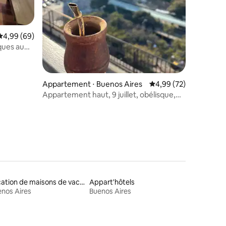
Évaluation moyenne sur la base de 69 commentaires : 4,99 sur 5
4,99 (69)
iques au
Appartement ⋅ Buenos Aires
Évaluation moyenne su
4,99 (72)
Appartement haut, 9 juillet, obélisque,
vue dégagée
Location de maisons de vacances
Appart'hôtels
nos Aires
Buenos Aires