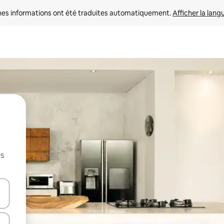
nes informations ont été traduites automatiquement. 
Afficher la lang
es
hes vers le haut et vers le bas pour les parcourir ou en appuyant et en fai