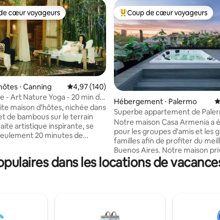
de cœur voyageurs
Coup de cœur voyageurs
 cœur voyageurs les plus appréciés
Coups de cœur voyageurs les p
hôtes ⋅ Canning
Évaluation moyenne sur la base de 140 commen
4,97 (140)
e - Art Nature Yoga - 20 min de
Hébergement ⋅ Palermo
É
la base de 477 commentaires : 4,93 sur 5
t EZE
ite maison d'hôtes, nichée dans
Superbe appartement de Pale
t de bambous sur le terrain
avec jacuzzi !
Notre maison Casa Armenia a 
aite artistique inspirante, se
pour les groupes d'amis et les 
seulement 20 minutes de
familles afin de profiter du meil
nternational d'Ezeiza. Parfait
Buenos Aires. Notre maison privée est
scale ou quelques nuits, il
ulaires dans les locations de vacance
située au cœur de Palermo Soh
ité, Wi-Fi, lit confortable,
meilleurs cafés, restaurants, b
din, hamac. Les voyageurs
et bars à votre porte. Nous sommes à
lanifier du temps pour profiter
3 pâtés de maisons de la Plaza 
tudio/galerie d'art, de notre
dans un sens et de la Plaza Ar
musique et de notre studio de
l'autre ! Profitez de notre terrasse privée
éserve de
de 3000 pieds carrés comprena
ité) : cours/ateliers de yoga,