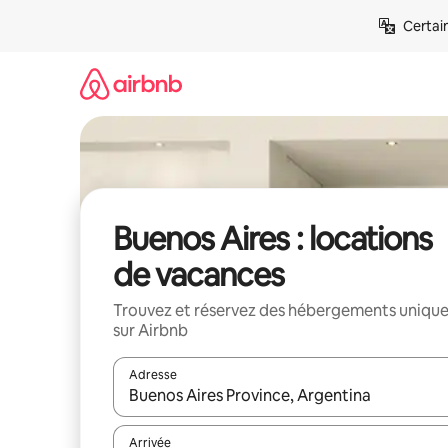
Aller
Certai
directement
au
contenu
Buenos Aires : locations
de vacances
Trouvez et réservez des hébergements uniqu
sur Airbnb
Adresse
Lorsque les résultats s'affichent, utilisez les flèc
Arrivée