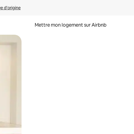
ue d'origine
Mettre mon logement sur Airbnb
sant glisser.