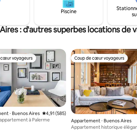
propre jacuzzi, solarium, barbec
de cuisine, ou massages
Stationn
à manger extérieure pour profi
ur
Piscine
su
vous détendre après avoir expl
s de 2nuits et plus.
ville incroyable.
Aires : d'autres superbes locations de 
 cœur voyageurs
Coup de cœur voyageurs
 cœur voyageurs
Coup de cœur voyageurs
ent ⋅ Buenos Aires
Évaluation moyenne sur la base de 585 comme
4,91 (585)
 appartement à Palerme
Appartement ⋅ Buenos Aires
Appartement historique éléga
hauts plafonds à Recoleta