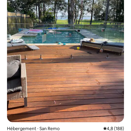
Hébergement ⋅ San Remo
Évaluation mo
4,8 (188)