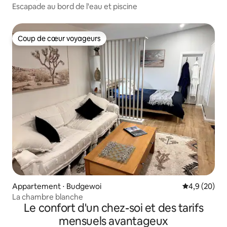
Escapade au bord de l'eau et piscine
Coup de cœur voyageurs
Coup de cœur voyageurs
Appartement ⋅ Budgewoi
Évaluation m
4,9 (20)
La chambre blanche
Le confort d'un chez-soi et des tarifs
mensuels avantageux