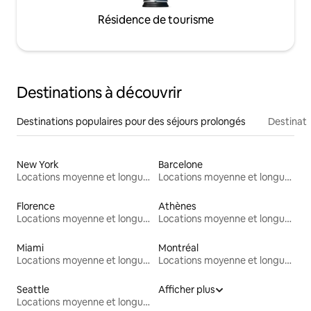
Résidence de tourisme
Destinations à découvrir
Destinations populaires pour des séjours prolongés
Destinati
New York
Barcelone
Locations moyenne et longue durée
Locations moyenne et longue durée
Florence
Athènes
Locations moyenne et longue durée
Locations moyenne et longue durée
Miami
Montréal
Locations moyenne et longue durée
Locations moyenne et longue durée
Seattle
Afficher plus
Locations moyenne et longue durée