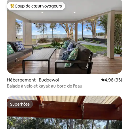
Coup de cœur voyageurs
Coups de cœur voyageurs les plus appréciés
Hébergement ⋅ Budgewoi
Évaluation mo
4,96 (95)
Balade à vélo et kayak au bord de l'eau
Superhôte
Superhôte