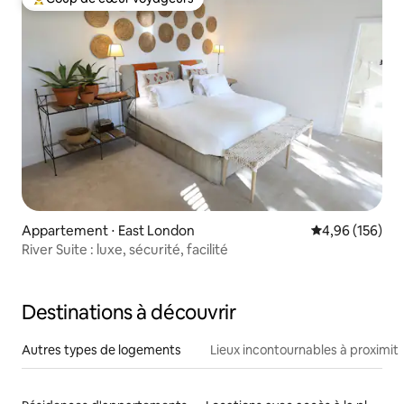
Coups de cœur voyageurs les plus appréciés
Appartement ⋅ East London
Évaluation moy
4,96 (156)
River Suite : luxe, sécurité, facilité
Destinations à découvrir
Autres types de logements
Lieux incontournables à proximit