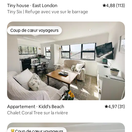
Tiny house ⋅ East London
Évaluation moy
4,88 (113)
Tiny Six | Refuge avec vue sur le barrage
Coup de cœur voyageurs
Coup de cœur voyageurs
Appartement ⋅ Kidd's Beach
Évaluation mo
4,97 (31)
Chalet Coral Tree sur la rivière
Coup de cœur voyageurs