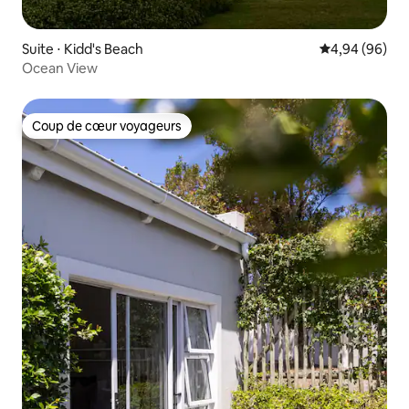
Suite ⋅ Kidd's Beach
Évaluation mo
4,94 (96)
Ocean View
Coup de cœur voyageurs
Coup de cœur voyageurs