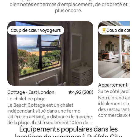
bien notés en termes d'emplacement, de propreté et
plus encore.
Coup de cœur voyageurs
Coup de cœur 
Coup de cœur voyageurs
Coups de cœur vo
Appartement ⋅ Ea
Suite côté jardin a
Cottage ⋅ East London
Évaluation moyenne sur la base 
4,92 (208)
Notre grand appa
Le chalet de plage
idéalement situé à
Le Beach Cottage est un chalet
des restaurants, 
indépendant situé dans une ferme
commerciaux et n
laitière en activité, à distance de marche
de la plage de Nahoon.
de la plage. Il est à seulement 10 km de
appartement n'est 
Équipements populaires dans les
l'aéroport d'EL et à 20 minutes en
délestages. Nous avons l'énergie solaire,
voiture d'EL. Le chalet offre une vue