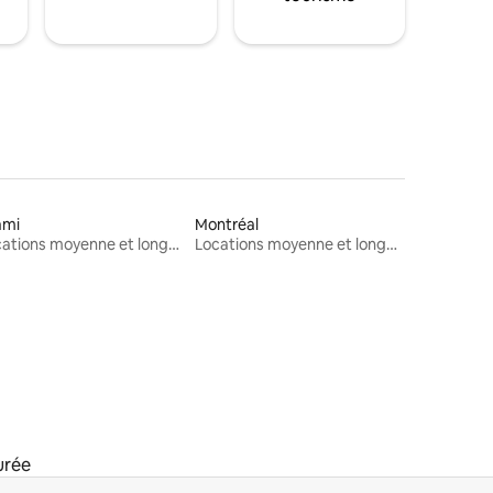
ami
Montréal
Locations moyenne et longue durée
Locations moyenne et longue durée
urée