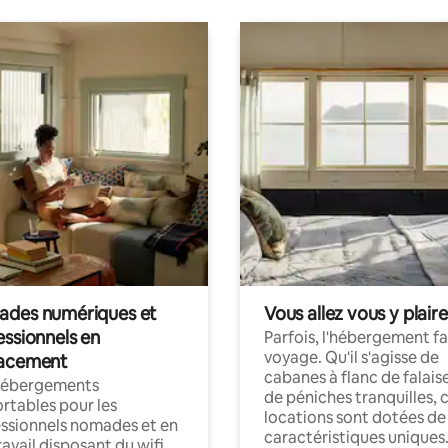
des numériques et
Vous allez vous y plaire
essionnels en
Parfois, l'hébergement fai
voyage. Qu'il s'agisse de
acement
cabanes à flanc de falais
hébergements
de péniches tranquilles, 
rtables pour les
locations sont dotées de
ssionnels nomades et en
caractéristiques uniques
ravail disposant du wifi