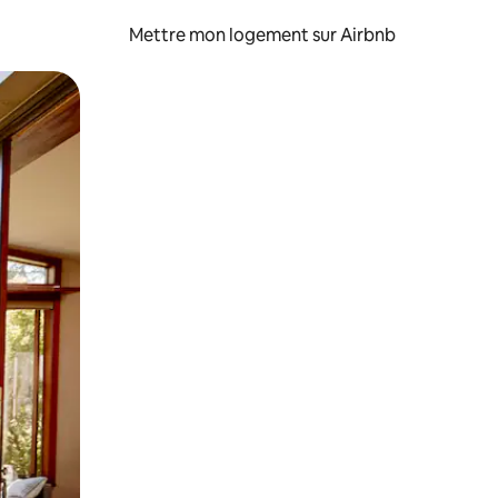
Mettre mon logement sur Airbnb
sant glisser.