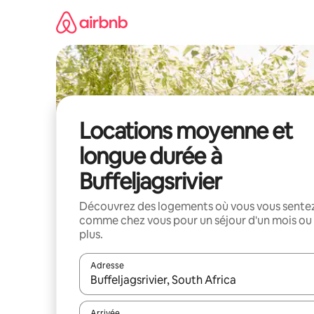
Aller
directement
au
contenu
Locations moyenne et
longue durée à
Buffeljagsrivier
Découvrez des logements où vous vous sente
comme chez vous pour un séjour d'un mois ou
plus.
Adresse
Lorsque les résultats s'affichent, utilisez les flèc
Arrivée