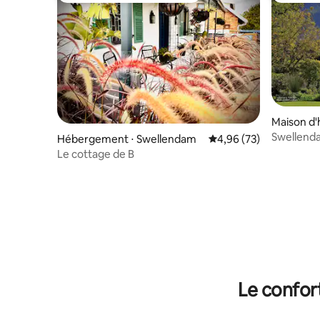
Maison d'
Swellend
Hébergement ⋅ Swellendam
Évaluation moyenne sur
4,96 (73)
Le cottage de B
Le confor