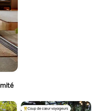
imité
Coup de cœur voyageurs
lus appréciés
Coups de cœur voyageurs les plus appréciés