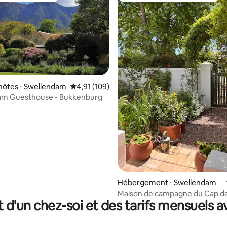
hôtes ⋅ Swellendam
Évaluation moyenne sur la base de 109 comme
4,91 (109)
am Guesthouse - Bukkenburg
 la base de 73 commentaires : 4,96 sur 5
Hébergement ⋅ Swellendam
Maison de campagne du Cap da
t d'un chez-soi et des tarifs mensuels 
quartier du patrimoine