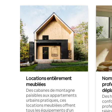
Locations entièrement
Noma
meublées
prof
dépl
Des cabanes de montagne
paisibles aux appartements
Des 
urbains pratiques, ces
confo
locations meublées offrent
profe
tous les équipements d'un
télét