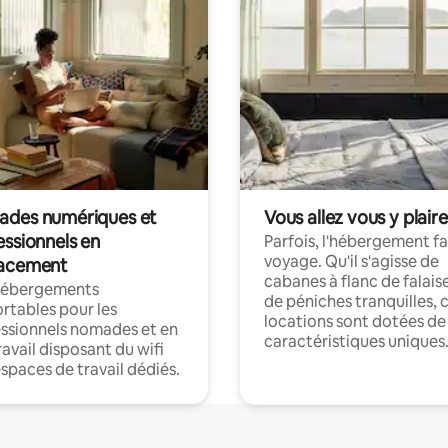
des numériques et
Vous allez vous y plaire
essionnels en
Parfois, l'hébergement fai
voyage. Qu'il s'agisse de
acement
cabanes à flanc de falais
hébergements
de péniches tranquilles, 
rtables pour les
locations sont dotées de
ssionnels nomades et en
caractéristiques uniques
ravail disposant du wifi
espaces de travail dédiés.