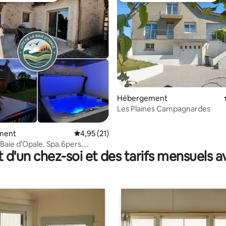
r la base de 71 commentaires : 4,94 sur 5
Hébergement
Les Plaines Campagnardes
ment
Évaluation moyenne sur la base de 21 comme
4,95 (21)
 Baie d’Opale. Spa.6pers.
t d'un chez-soi et des tarifs mensuels 
ouquet