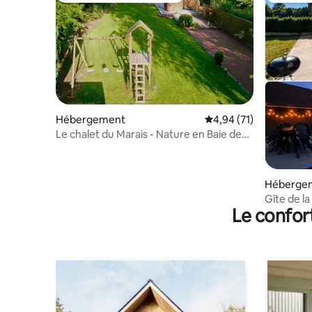
Hébergement
Évaluation moyenne su
4,94 (71)
Le chalet du Marais - Nature en Baie de
Somme
Héberge
Gîte de la
Le confor
Proche T