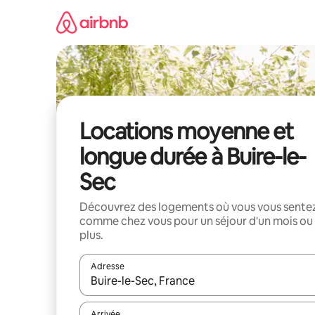
Aller
directement
au
contenu
Locations moyenne et
longue durée à Buire-le-
Sec
Découvrez des logements où vous vous sente
comme chez vous pour un séjour d'un mois ou
plus.
Adresse
Lorsque les résultats s'affichent, utilisez les flèc
Arrivée