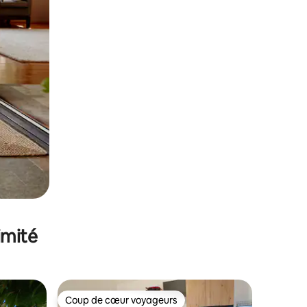
imité
Coup de cœur voyageurs
lus appréciés
Coup de cœur voyageurs