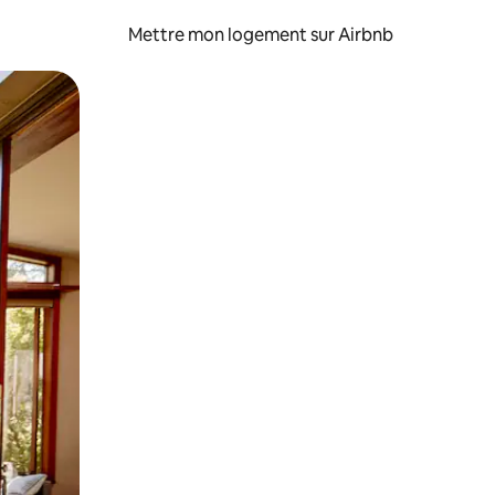
Mettre mon logement sur Airbnb
sant glisser.