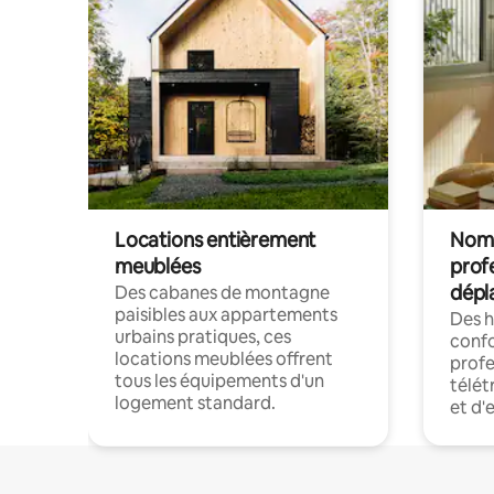
Locations entièrement
Noma
meublées
prof
dépl
Des cabanes de montagne
paisibles aux appartements
Des 
urbains pratiques, ces
confo
locations meublées offrent
profe
tous les équipements d'un
télét
logement standard.
et d'