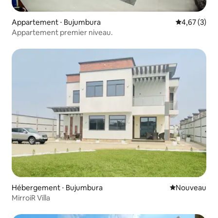
Appartement ⋅ Bujumbura
Évaluation m
4,67 (3)
Appartement premier niveau.
Hébergement ⋅ Bujumbura
Nouvel hébe
Nouveau
MirroiR Villa