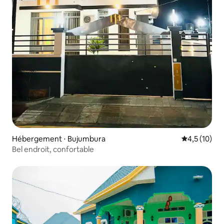
Hébergement ⋅ Bujumbura
Évaluation m
4,5 (10)
Bel endroit, confortable