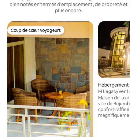
bien notés en termes d'emplacement, de propreté et
plus encore.
Coup de cœur voyageurs
Coup de cœur voyageurs
Hébergement ⋅ B
M LegacyVentures
Maison de luxe él
ville de Bujumbura Entrez dans l
confort raffiné de
magnifiquement c
minutes du centre
Soigneusement me
détente et la chal