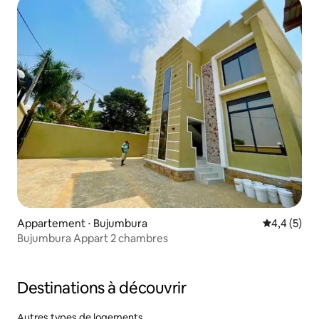
Appartement ⋅ Bujumbura
Évaluation 
4,4 (5)
Bujumbura Appart 2 chambres
Destinations à découvrir
Autres types de logements