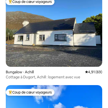
Coup de cœur voyageurs
Coups de cœur voyageurs les plus appréciés
Bungalow ⋅ Achill
Évaluation mo
4,91 (69)
Cottage à Dugort, Achill : logement avec vue
Coup de cœur voyageurs
Coups de cœur voyageurs les plus appréciés