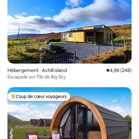
Hébergement ⋅ Achill Island
Évaluation moy
4,96 (248)
Escapade sur l'île de Big Sky
Coup de cœur voyageurs
Coups de cœur voyageurs les plus appréciés