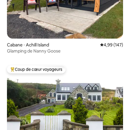
Cabane ⋅ Achill Island
Évaluation moy
4,99 (147)
Glamping de Nanny Goose
Coup de cœur voyageurs
Coups de cœur voyageurs les plus appréciés