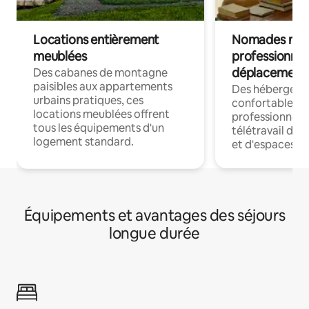
Locations entièrement
Nomades num
meublées
professionnel
déplacement
Des cabanes de montagne
paisibles aux appartements
Des hébergem
urbains pratiques, ces
confortables p
locations meublées offrent
professionnels
tous les équipements d'un
télétravail dis
logement standard.
et d'espaces de
Équipements et avantages des séjours
longue durée