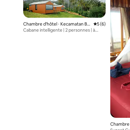
Chambre d'hôtel ⋅ Kecamatan Bu
Évaluation moyenn
5 (6)
naken
Cabane intelligente | 2 personnes | à
Manado
Chambre 