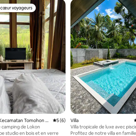
 cœur voyageurs
 cœur voyageurs
 la base de 22 commentaires : 4,86 sur 5
 Kecamatan Tomohon Ut
Évaluation moyenne sur la base de 6 co
5 (6)
Villa
e camping de Lokon
Villa tropicale de luxe avec pisc
ype studio en bois et en verre
Profitez de notre villa en famill