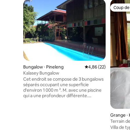
Coup de
Coup de
Bungalow ⋅ Pineleng
Évaluation moyenne sur
4,86 (22)
Kalasey Bungalow
Cet endroit se compose de 3 bungalows
séparés occupant une superficie
d'environ 1 000 m ². M. avec une piscine
qui a une profondeur différente.
L'emplacement est à proximité du
quartier des restaurants de Kalasey et
non loin du centre commercial Bahu.
Grange ⋅
Tout près de la plage aussi. Plusieurs
ara
Terrain d
commerces de plongée sont à proximité
Villa de t
pour servir des plongeurs pour plonger