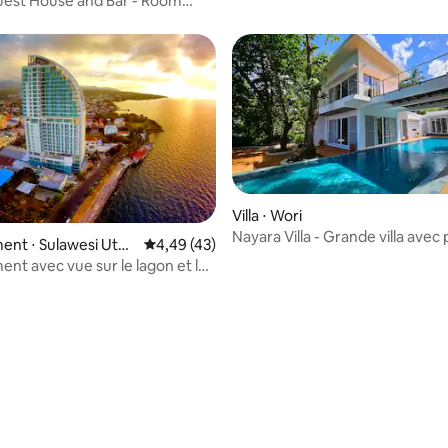
uest House and Bar - Room
athroom
Villa ⋅ Wori
Nayara Villa - Grande villa avec 
nt ⋅ Sulawesi Utar
Évaluation moyenne sur la base de 43 comme
4,49 (43)
privée à Bunaken
nt avec vue sur le lagon et la