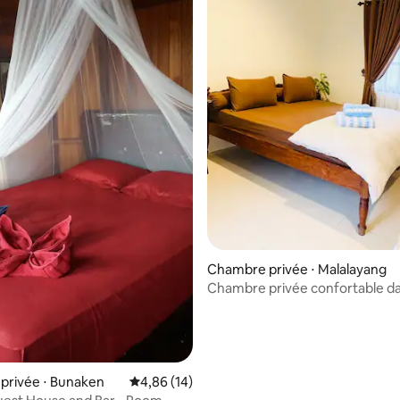
e sur la base de 6 commentaires : 5 sur 5
Chambre privée ⋅ Malalayang
Chambre privée confortable d
résidence à Manado
privée ⋅ Bunaken
Évaluation moyenne sur la base de 14 comme
4,86 (14)