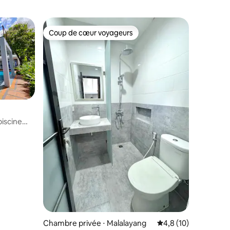
Coup de cœur voyageurs
Coup de cœur voyageurs
piscine
ntaires : 4,49 sur 5
Chambre privée ⋅ Malalayang
Évaluation moyenne s
4,8 (10)