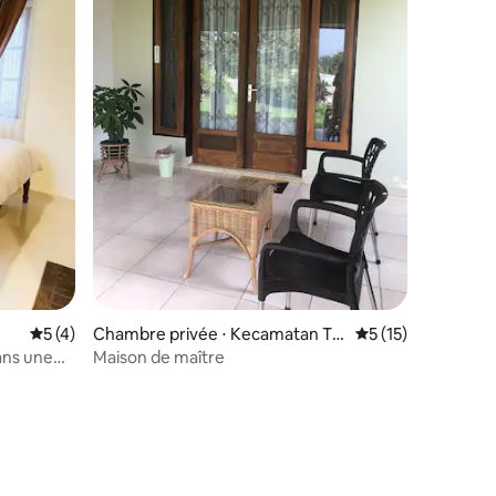
Évaluation moyenne sur la base de 4 commentaires : 5 sur 5
5 (4)
Chambre privée ⋅ Kecamatan To
Évaluation moyenne
5 (15)
mohon Utara
ans une
Maison de maître
ntaires : 4,86 sur 5