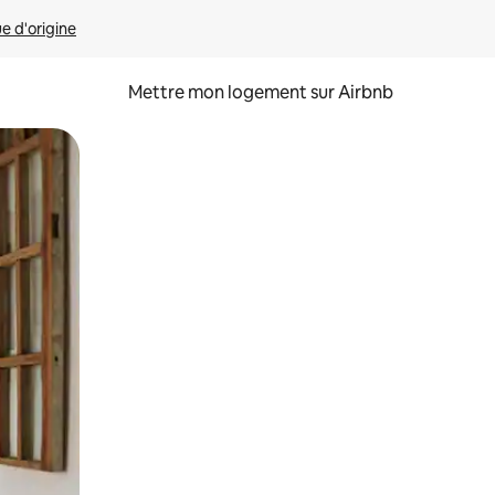
ue d'origine
Mettre mon logement sur Airbnb
sant glisser.