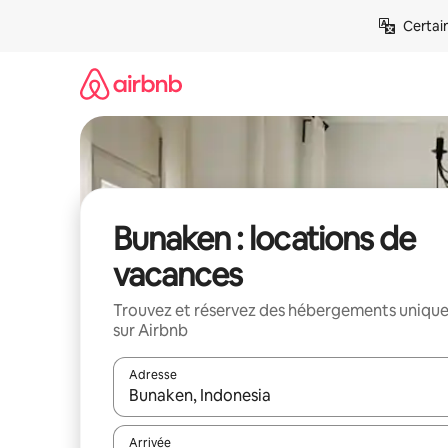
Aller
Certai
directement
au
contenu
Bunaken : locations de
vacances
Trouvez et réservez des hébergements uniqu
sur Airbnb
Adresse
Lorsque les résultats s'affichent, utilisez les flèc
Arrivée