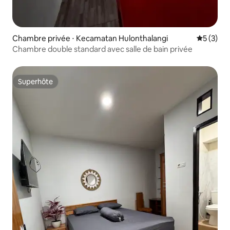
Chambre privée ⋅ Kecamatan Hulonthalangi
Évaluatio
5 (3)
Chambre double standard avec salle de bain privée
Superhôte
Superhôte