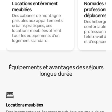
Locations entièrement
Nomades num
meublées
professionnel
déplacement
Des cabanes de montagne
paisibles aux appartements
Des hébergem
urbains pratiques, ces
confortables p
locations meublées offrent
professionnels
tous les équipements d'un
télétravail dis
logement standard.
et d'espaces de
Équipements et avantages des séjours
longue durée
Locations meublées