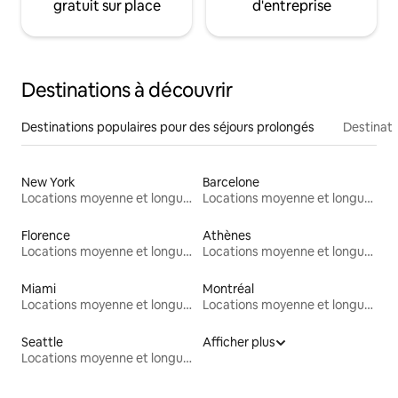
gratuit sur place
d'entreprise
Destinations à découvrir
Destinations populaires pour des séjours prolongés
Destinati
New York
Barcelone
Locations moyenne et longue durée
Locations moyenne et longue durée
Florence
Athènes
Locations moyenne et longue durée
Locations moyenne et longue durée
Miami
Montréal
Locations moyenne et longue durée
Locations moyenne et longue durée
Seattle
Afficher plus
Locations moyenne et longue durée