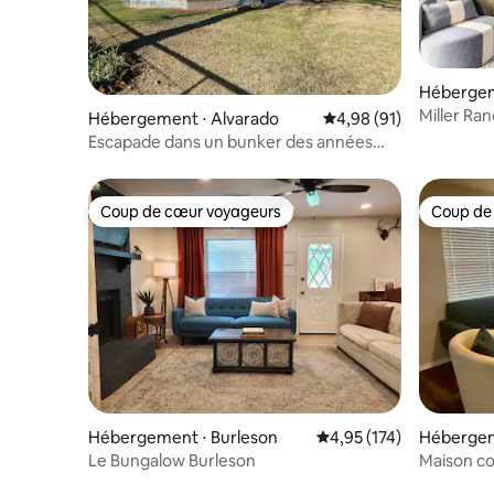
Hébergem
Miller Ra
Hébergement ⋅ Alvarado
Évaluation moyenne su
4,98 (91)
Escapade dans un bunker des années
1890
Coup de cœur voyageurs
Coup de
Coup de cœur voyageurs
Coup de
Hébergement ⋅ Burleson
Évaluation moyenne sur
4,95 (174)
Hébergem
Le Bungalow Burleson
Maison co
près de F