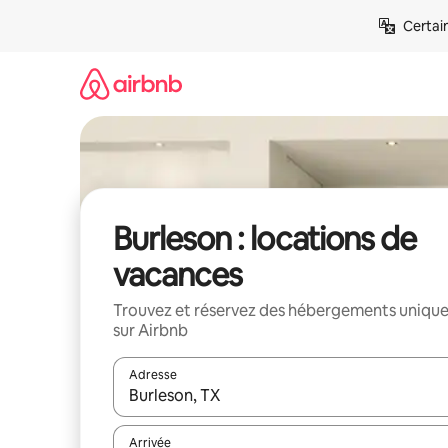
Aller
Certai
directement
au
contenu
Burleson : locations de
vacances
Trouvez et réservez des hébergements uniqu
sur Airbnb
Adresse
Lorsque les résultats s'affichent, utilisez les flèc
Arrivée