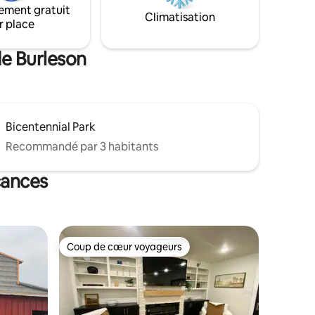
ement gratuit
 pour se
d'un vignoble. Nous visons à rendre votre
Climatisation
r place
séjour le plus confortable et le plus
relaxant. Envoyez-moi un message si
vous avez des questions.
de Burleson
Bicentennial Park
Recommandé par 3 habitants
cances
Coup de cœur voyageurs
lus appréciés
Coup de cœur voyageurs