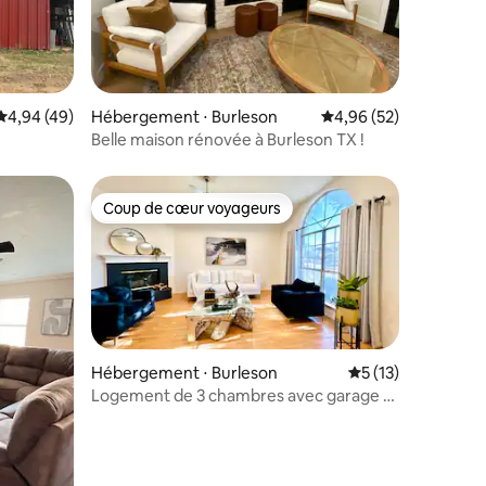
taires : 4,93 sur 5
Évaluation moyenne sur la base de 49 commentaires : 4,94 sur 5
4,94 (49)
Hébergement ⋅ Burleson
Évaluation moyenne su
4,96 (52)
Belle maison rénovée à Burleson TX !
Coup de cœur voyageurs
Coup de cœur voyageurs
Hébergement ⋅ Burleson
Évaluation moyenne
5 (13)
Logement de 3 chambres avec garage et
jardin à l'arrière, près de Fort Worth
taires : 4,97 sur 5