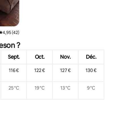
Évaluation moyenne sur la base de 42 commentaires : 4,95 sur 5
4,95 (42)
leson ?
Sept.
Oct.
Nov.
Déc.
116 €
122 €
127 €
130 €
25 °C
19 °C
13 °C
9 °C