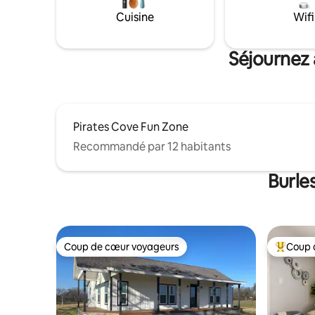
buanderie,
Nintendo avec des jeux, un énorme
peignoirs 
Cuisine
Wifi
Connect 4, une table de poker portable,
intelligen
du café
Prime, App
Séjournez 
voyageur
Pirates Cove Fun Zone
Recommandé par 12 habitants
Burle
Coup de cœur voyageurs
Coup 
Coup de cœur voyageurs
Coups de