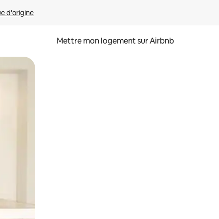
ue d'origine
Mettre mon logement sur Airbnb
sant glisser.