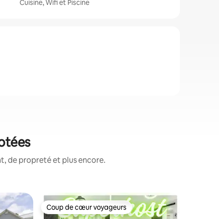
Cuisine, Wifi et Piscine
notées
, de propreté et plus encore.
Suite ⋅ B
Coup de cœur voyageurs
Coup
lus appréciés
Coup de cœur voyageurs
Coups d
Baril Bu