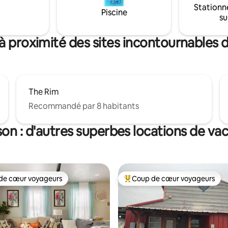
 2 serviettes de luxe et 2
Stationn
est l'escapade tranquille idéale
de spa. La télévision
Piscine
su
détendre et se ressourcer.
te et le projecteur ont Hulu,
le TV et Netflix pour les
à proximité des sites incontournables 
s.
The Rim
Recommandé par 8 habitants
son : d'autres superbes locations de va
de cœur voyageurs
Coup de cœur voyageurs
 cœur voyageurs les plus appréciés
Coups de cœur voyageurs les p