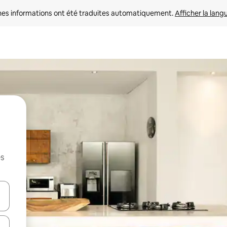
nes informations ont été traduites automatiquement. 
Afficher la lang
es
hes vers le haut et vers le bas pour les parcourir ou en appuyant et en fai