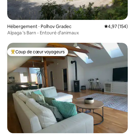
Hébergement ⋅ Polhov Gradec
Évaluation moy
4,97 (154)
Alpaga 's Barn - Entouré d'animaux
Coup de cœur voyageurs
Coups de cœur voyageurs les plus appréciés