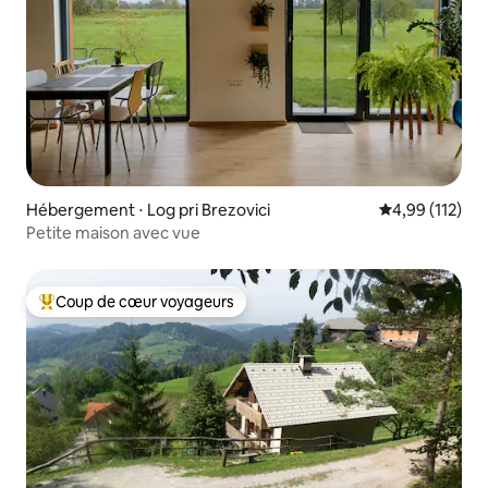
Hébergement ⋅ Log pri Brezovici
Évaluation moy
4,99 (112)
Petite maison avec vue
Coup de cœur voyageurs
Coups de cœur voyageurs les plus appréciés