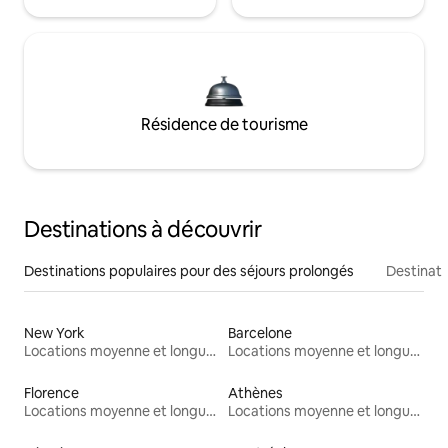
Résidence de tourisme
Destinations à découvrir
Destinations populaires pour des séjours prolongés
Destinati
New York
Barcelone
Locations moyenne et longue durée
Locations moyenne et longue durée
Florence
Athènes
Locations moyenne et longue durée
Locations moyenne et longue durée