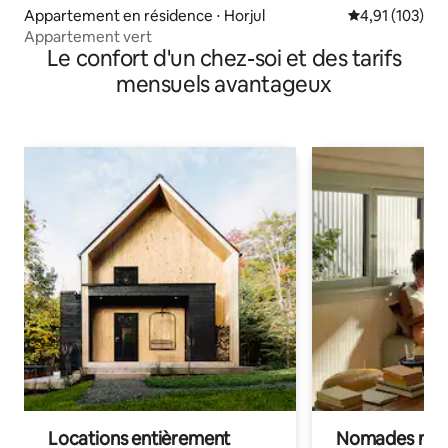
Appartement en résidence ⋅ Horjul
Évaluation moy
4,91 (103)
Appartement vert
Le confort d'un chez-soi et des tarifs
mensuels avantageux
Locations entièrement
Nomades num