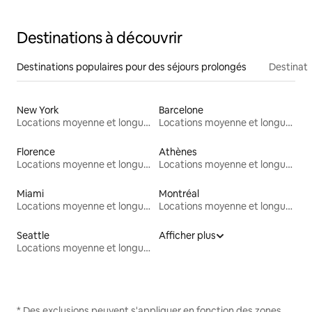
Destinations à découvrir
Destinations populaires pour des séjours prolongés
Destinati
New York
Barcelone
Locations moyenne et longue durée
Locations moyenne et longue durée
Florence
Athènes
Locations moyenne et longue durée
Locations moyenne et longue durée
Miami
Montréal
Locations moyenne et longue durée
Locations moyenne et longue durée
Seattle
Afficher plus
Locations moyenne et longue durée
* Des exclusions peuvent s'appliquer en fonction des zones