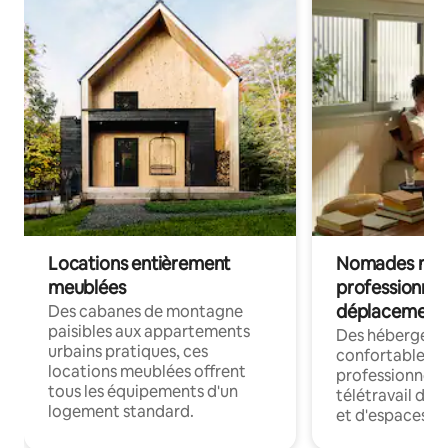
Locations entièrement
Nomades num
meublées
professionnel
déplacement
Des cabanes de montagne
paisibles aux appartements
Des hébergem
urbains pratiques, ces
confortables p
locations meublées offrent
professionnels
tous les équipements d'un
télétravail dis
logement standard.
et d'espaces de