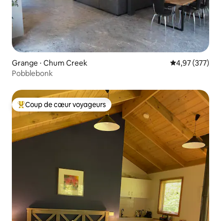
Grange ⋅ Chum Creek
Évaluation moy
4,97 (377)
Pobblebonk
Coup de cœur voyageurs
Coups de cœur voyageurs les plus appréciés