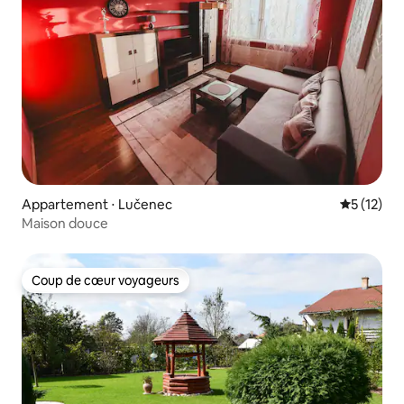
Appartement ⋅ Lučenec
Évaluation
5 (12)
Maison douce
Coup de cœur voyageurs
Coup de cœur voyageurs