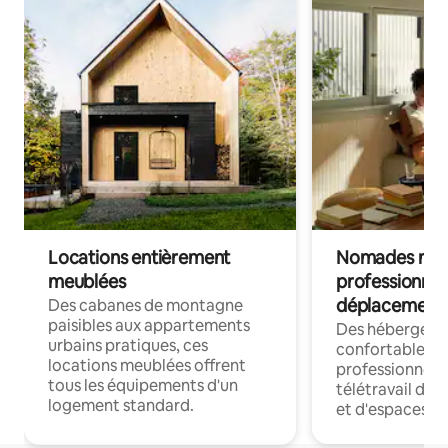
Locations entièrement
Nomades num
meublées
professionnel
déplacement
Des cabanes de montagne
paisibles aux appartements
Des hébergem
urbains pratiques, ces
confortables p
locations meublées offrent
professionnels
tous les équipements d'un
télétravail dis
logement standard.
et d'espaces de