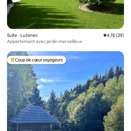
Suite ⋅ Lučenec
Évaluation mo
4,76 (29)
Appartement avec jardin merveilleux
Coup de cœur voyageurs
Coups de cœur voyageurs les plus appréciés