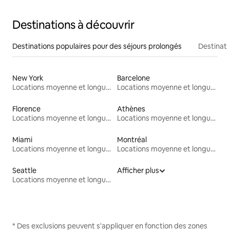
Destinations à découvrir
Destinations populaires pour des séjours prolongés
Destinati
New York
Barcelone
Locations moyenne et longue durée
Locations moyenne et longue durée
Florence
Athènes
Locations moyenne et longue durée
Locations moyenne et longue durée
Miami
Montréal
Locations moyenne et longue durée
Locations moyenne et longue durée
Seattle
Afficher plus
Locations moyenne et longue durée
* Des exclusions peuvent s'appliquer en fonction des zones