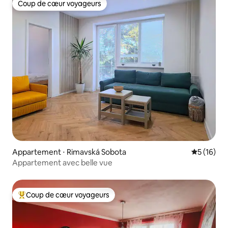
Coup de cœur voyageurs
Coup de cœur voyageurs
Appartement ⋅ Rimavská Sobota
Évaluation
5 (16)
Appartement avec belle vue
Coup de cœur voyageurs
Coups de cœur voyageurs les plus appréciés