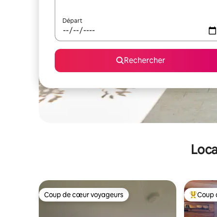
Départ
Rechercher
Loca
Coup de cœur voyageurs
Coup 
Coup de cœur voyageurs
Coups de