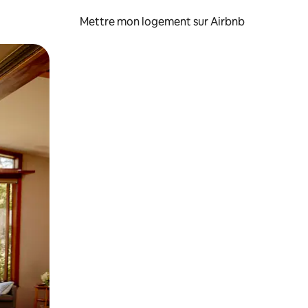
Mettre mon logement sur Airbnb
sant glisser.