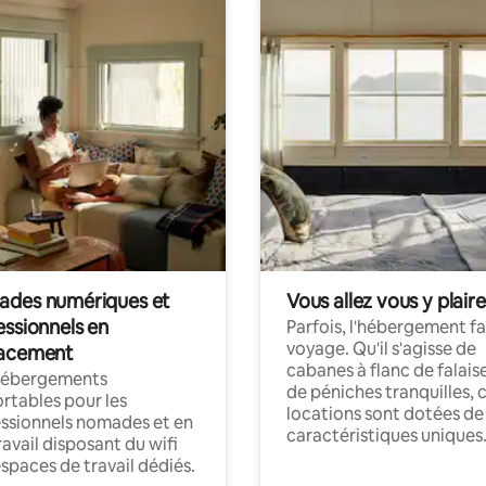
des numériques et
Vous allez vous y plaire
essionnels en
Parfois, l'hébergement fai
voyage. Qu'il s'agisse de
acement
cabanes à flanc de falais
hébergements
de péniches tranquilles, 
rtables pour les
locations sont dotées de
ssionnels nomades et en
caractéristiques uniques
ravail disposant du wifi
espaces de travail dédiés.