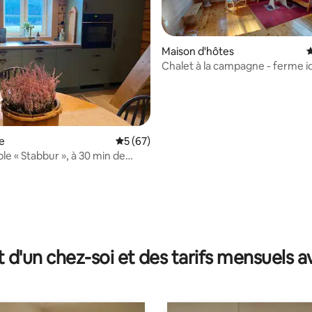
Maison d'hôtes
É
Chalet à la campagne - ferme id
Skaun
e
Évaluation moyenne sur la base de 67 co
5 (67)
le « Stabbur », à 30 min de
m
r la base de 47 commentaires : 4,87 sur 5
t d'un chez-soi et des tarifs mensuels 