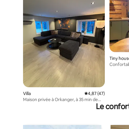
Tiny hous
Confortab
Trondhei
Villa
Évaluation moyenne su
4,87 (47)
Maison privée à Orkanger, à 35 min de
Le confor
Trondheim