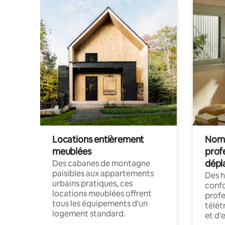
Locations entièrement
Noma
meublées
prof
dépl
Des cabanes de montagne
paisibles aux appartements
Des 
urbains pratiques, ces
confo
locations meublées offrent
profe
tous les équipements d'un
télét
logement standard.
et d'