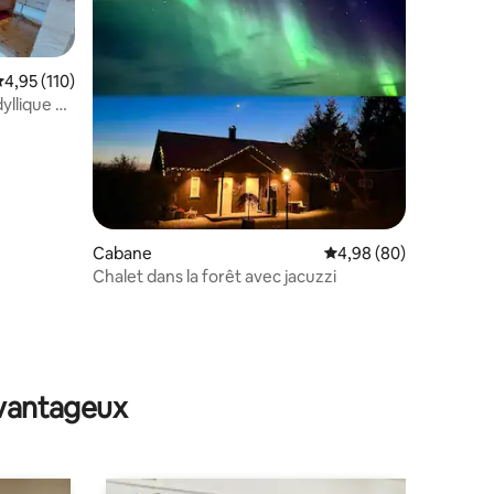
valuation moyenne sur la base de 110 commentaires : 4,95 sur 5
4,95 (110)
yllique à
mmentaires : 5 sur 5
Cabane
Évaluation moyenne su
4,98 (80)
Chalet dans la forêt avec jacuzzi
avantageux