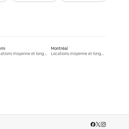
ami
Montréal
Locations moyenne et longue durée
Locations moyenne et longue durée