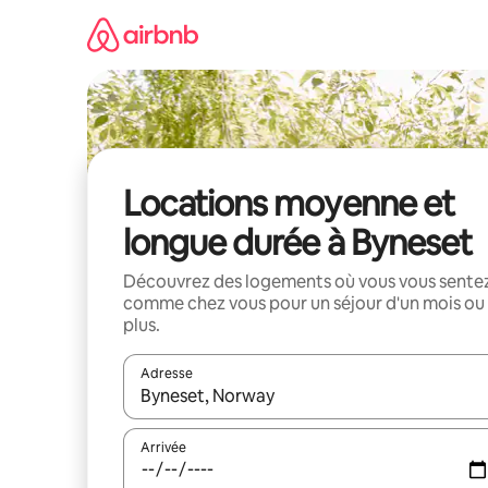
Aller
directement
au
contenu
Locations moyenne et
longue durée à Byneset
Découvrez des logements où vous vous sente
comme chez vous pour un séjour d'un mois ou
plus.
Adresse
Lorsque les résultats s'affichent, utilisez les flèc
Arrivée