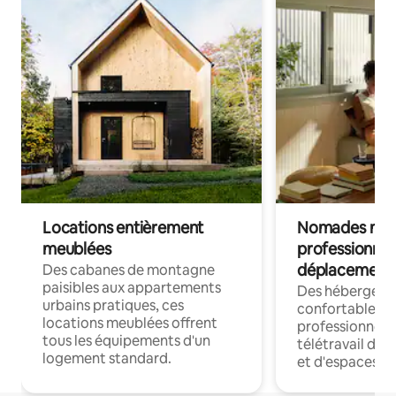
Locations entièrement
Nomades num
meublées
professionnel
déplacement
Des cabanes de montagne
paisibles aux appartements
Des hébergem
urbains pratiques, ces
confortables p
locations meublées offrent
professionnels
tous les équipements d'un
télétravail dis
logement standard.
et d'espaces de