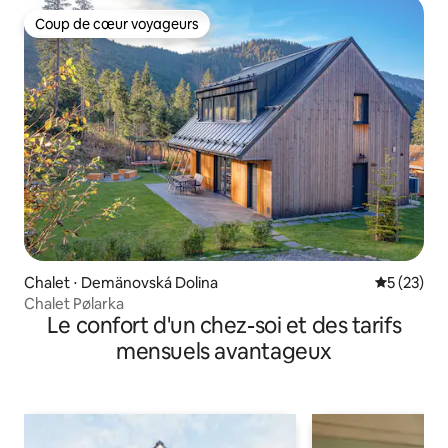
Coup de cœur voyageurs
Coup de cœur voyageurs
Chalet ⋅ Demänovská Dolina
Évaluation
5 (23)
Chalet Pølarka
Le confort d'un chez-soi et des tarifs
mensuels avantageux