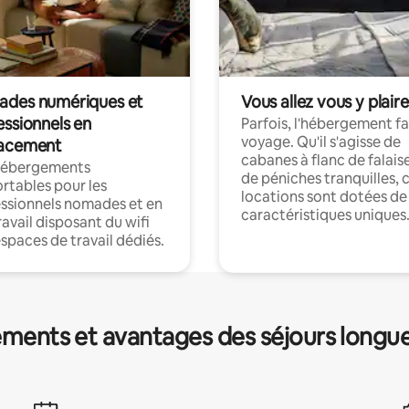
des numériques et
Vous allez vous y plaire
essionnels en
Parfois, l'hébergement fai
voyage. Qu'il s'agisse de
acement
cabanes à flanc de falais
hébergements
de péniches tranquilles, 
rtables pour les
locations sont dotées de
ssionnels nomades et en
caractéristiques uniques
ravail disposant du wifi
espaces de travail dédiés.
ments et avantages des séjours longu