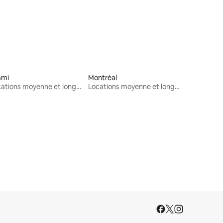
ami
Montréal
Locations moyenne et longue durée
Locations moyenne et longue durée