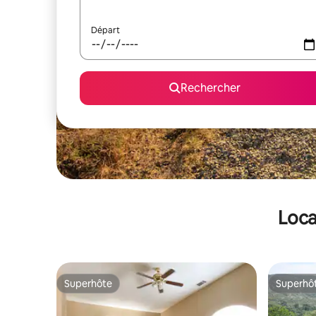
Départ
Rechercher
Loca
Superhôte
Superhô
Superhôte
Superhô