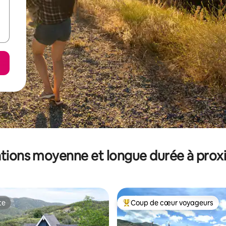
tions moyenne et longue durée à prox
te
Coup de cœur voyageurs
te
Coups de cœur voyageurs les p