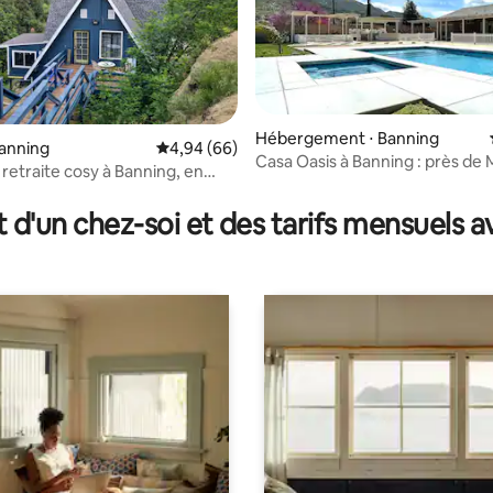
Hébergement ⋅ Banning
Banning
Évaluation moyenne sur la base de 66 commen
4,94 (66)
Casa Oasis à Banning : près de
 retraite cosy à Banning, en
e sur la base de 4 commentaires : 5 sur 5
et Palms Springs
t d'un chez-soi et des tarifs mensuels 