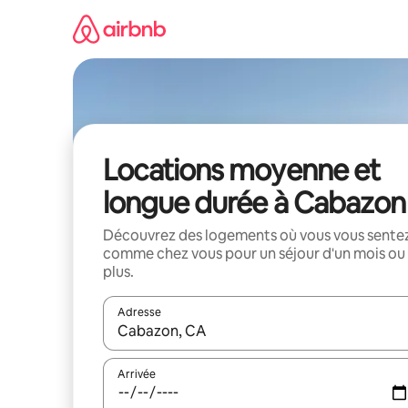
Aller
directement
au
contenu
Locations moyenne et
longue durée à Cabazon
Découvrez des logements où vous vous sente
comme chez vous pour un séjour d'un mois ou
plus.
Adresse
Lorsque les résultats s'affichent, utilisez les flèc
Arrivée