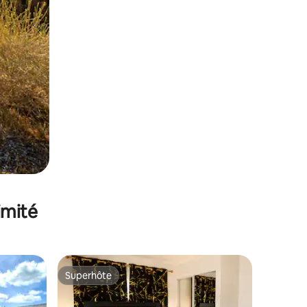
imité
Superhôte
lus appréciés
Superhôte