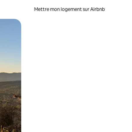
Mettre mon logement sur Airbnb
sant glisser.