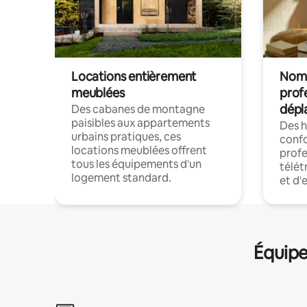
Locations entièrement
Noma
meublées
prof
dépl
Des cabanes de montagne
paisibles aux appartements
Des 
urbains pratiques, ces
confo
locations meublées offrent
profe
tous les équipements d'un
télét
logement standard.
et d'
Équipe