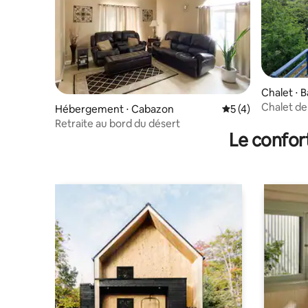
Chalet ⋅ 
Chalet de
Hébergement ⋅ Cabazon
Évaluation moyenn
5 (4)
Californie
Retraite au bord du désert
Le confor