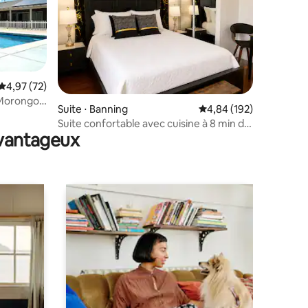
Évaluation moyenne sur la base de 72 commentaires : 4,97 sur 5
4,97 (72)
taires : 4,94 sur 5
 Morongo
Suite ⋅ Banning
Évaluation moyenne sur
4,84 (192)
Suite confortable avec cuisine à 8 min du
avantageux
casino et de l'autoroute 10