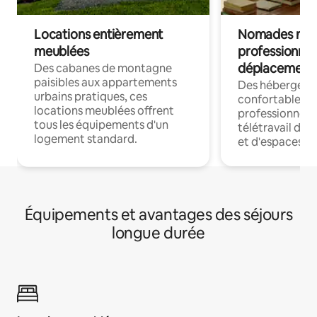
Locations entièrement
Nomades num
meublées
professionnel
déplacement
Des cabanes de montagne
paisibles aux appartements
Des hébergem
urbains pratiques, ces
confortables p
locations meublées offrent
professionnels
tous les équipements d'un
télétravail dis
logement standard.
et d'espaces de
Équipements et avantages des séjours
longue durée