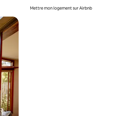
Mettre mon logement sur Airbnb
sant glisser.