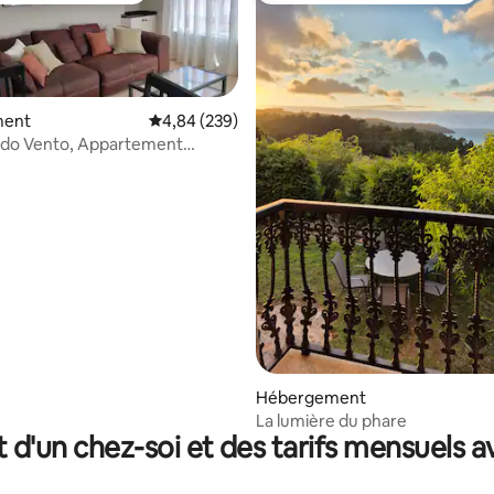
ment
Évaluation moyenne sur la base de 239 commen
4,84 (239)
do Vento, Appartement
 la base de 154 commentaires : 4,92 sur 5
Hébergement
La lumière du phare
t d'un chez-soi et des tarifs mensuels 