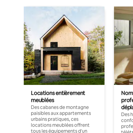
Locations entièrement
Noma
meublées
prof
dépl
Des cabanes de montagne
paisibles aux appartements
Des 
urbains pratiques, ces
confo
locations meublées offrent
profe
tous les équipements d'un
télét