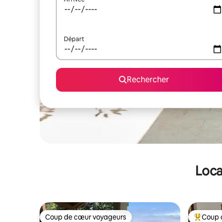
Départ
Rechercher
Loca
Coup de cœur voyageurs
Coup 
Coup de cœur voyageurs
Coups de