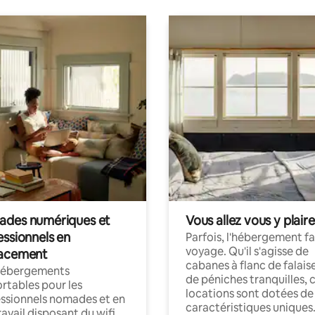
des numériques et
Vous allez vous y plaire
essionnels en
Parfois, l'hébergement fai
voyage. Qu'il s'agisse de
acement
cabanes à flanc de falais
hébergements
de péniches tranquilles, 
rtables pour les
locations sont dotées de
ssionnels nomades et en
caractéristiques uniques
ravail disposant du wifi