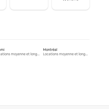
ami
Montréal
Locations moyenne et longue durée
Locations moyenne et longue durée