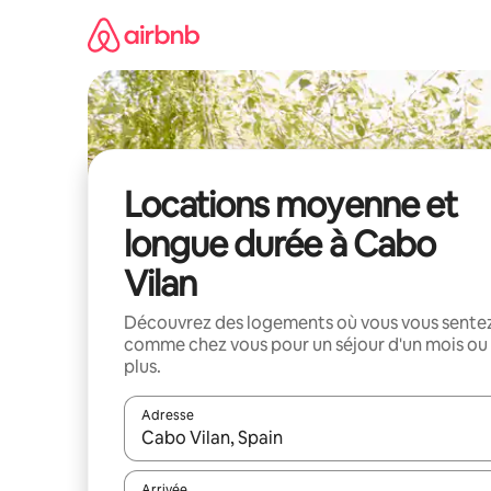
Aller
directement
au
contenu
Locations moyenne et
longue durée à Cabo
Vilan
Découvrez des logements où vous vous sente
comme chez vous pour un séjour d'un mois ou
plus.
Adresse
Lorsque les résultats s'affichent, utilisez les flèc
Arrivée