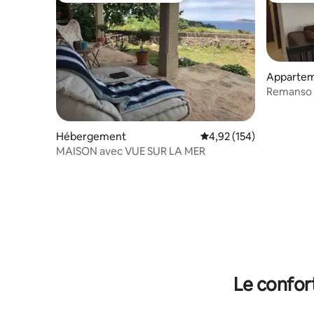
Apparte
Remanso 
familial 2
Hébergement
Évaluation moyenne sur
4,92 (154)
MAISON avec VUE SUR LA MER
Le confor