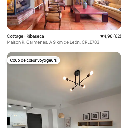
Cottage ⋅ Ribaseca
Évaluation mo
4,98 (62)
Maison R. Carmenes. À 9 km de León. CRLE783
Coup de cœur voyageurs
Coup de cœur voyageurs