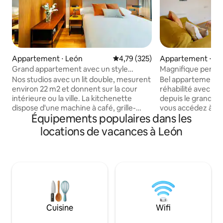
Appartement ⋅ León
Évaluation moyenne sur la base 
4,79 (325)
Appartement ⋅ Le
Grand appartement avec un style
Magnifique pentho
unique
côté de C/ Ancha
Nos studios avec un lit double, mesurent
Bel appartement m
environ 22 m2 et donnent sur la cour
réhabilité avec un 
intérieure ou la ville. La kitchenette
depuis le grand sal
dispose d'une machine à café, grille-
vous accédez à un
Équipements populaires dans les
pain, micro-ondes avec barbecue,
meublée pour que 
réfrigérateur ou réfrigérateur, plaque
d'une vue imprenable
locations de vacances à León
de cuisson et ustensiles de base. La salle
(et les tours de la
de bain a une douche et un sèche-
lumineux. Idéal po
cheveux. Ses équipements
confortable pour 
comprennent une télévision à écran
bâtiment emblémat
plat, une connexion Wi-Fi gratuite, un lit
Calle Ancha, le Pal
de 150 x 200 cm. Ses différents types de
cathédrale sont à 
décoration (fonctionnelle,
quelques mètres d
méditerranéenne ou sophistiquée)
typique pour les 
Cuisine
Wifi
créent dans les chambres un style
autonome : VUT-L
moderne et accueillant.