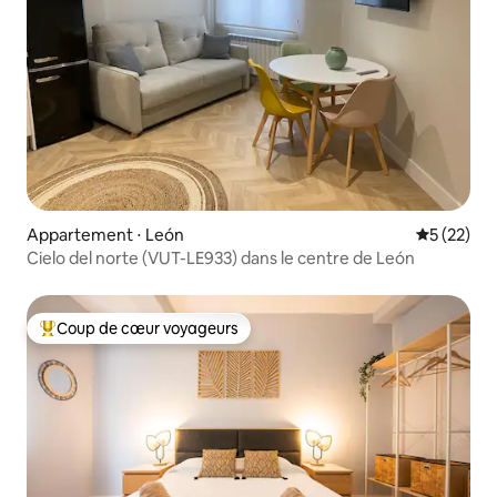
Appartement ⋅ León
Évaluation
5 (22)
Cielo del norte (VUT-LE933) dans le centre de León
Coup de cœur voyageurs
Coups de cœur voyageurs les plus appréciés