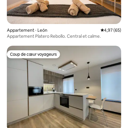
Appartement ⋅ León
Évaluation mo
4,97 (65)
Appartement Platero Rebollo. Central et calme.
Coup de cœur voyageurs
Coup de cœur voyageurs