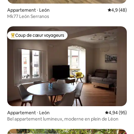
Appartement ⋅ León
Évaluation m
4,9 (48)
Mk77 León Serranos
Coup de cœur voyageurs
Coups de cœur voyageurs les plus appréciés
Appartement ⋅ León
Évaluation mo
4,94 (95)
Bel appartement lumineux, moderne en plein de Léon