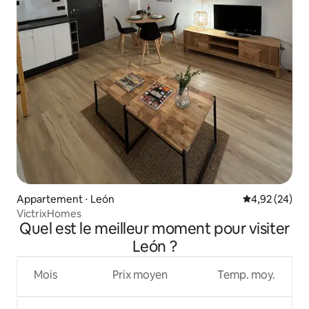
Appartement ⋅ León
Évaluation mo
4,92 (24)
VictrixHomes
Quel est le meilleur moment pour visiter
León ?
Mois
Prix moyen
Temp. moy.