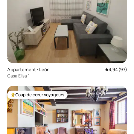
Appartement ⋅ León
Évaluation mo
4,94 (97)
Casa Elisa 1
Coup de cœur voyageurs
Coups de cœur voyageurs les plus appréciés