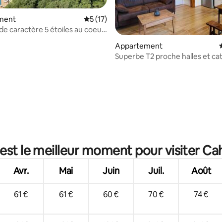
ment
Évaluation moyenne sur la base de 17 co
5 (17)
e caractère 5 étoiles au coeur
y
Appartement
Superbe T2 proche halles et ca
e sur la base de 3 commentaires : 5 sur 5
est le meilleur moment pour visiter Ca
Avr.
Mai
Juin
Juil.
Août
61 €
61 €
60 €
70 €
74 €