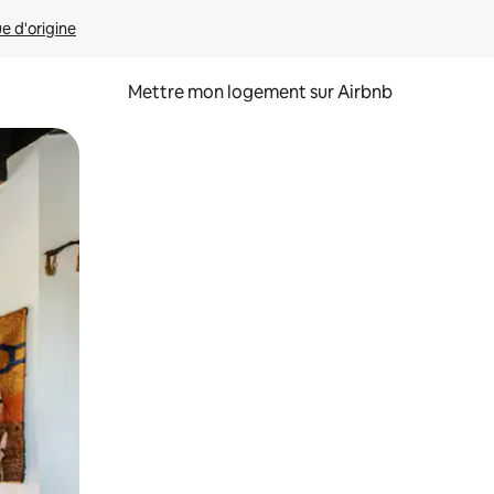
ue d'origine
Mettre mon logement sur Airbnb
sant glisser.