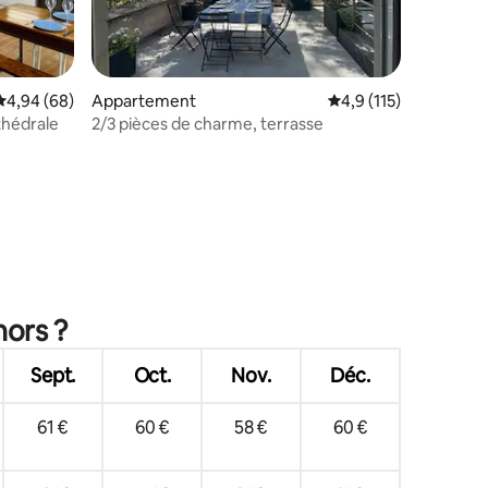
mmentaires : 5 sur 5
Évaluation moyenne sur la base de 68 commentaires : 4,94 sur 5
4,94 (68)
Appartement
Évaluation moyenne su
4,9 (115)
thédrale
2/3 pièces de charme, terrasse
hors ?
Sept.
Oct.
Nov.
Déc.
61 €
60 €
58 €
60 €