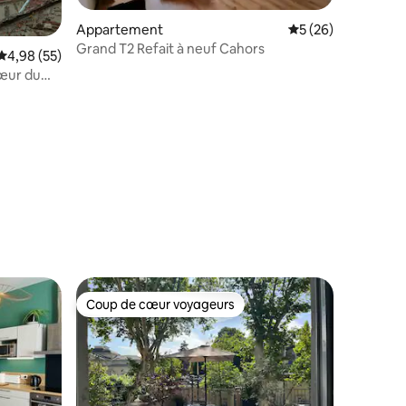
Appartement
Évaluation moyenne
5 (26)
Grand T2 Refait à neuf Cahors
Évaluation moyenne sur la base de 55 commentaires : 4,98 sur 5
4,98 (55)
cœur du
ntaires : 4,96 sur 5
Coup de cœur voyageurs
lus appréciés
Coup de cœur voyageurs