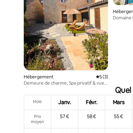
Héberge
Domaine d
du Querc
Hébergement
Évaluation moyenn
5 (3)
Demeure de charme, Spa privatif & vue
Quel 
sur le Lot
Mois
Janv.
Févr.
Mars
57 €
58 €
55 €
Prix
moyen