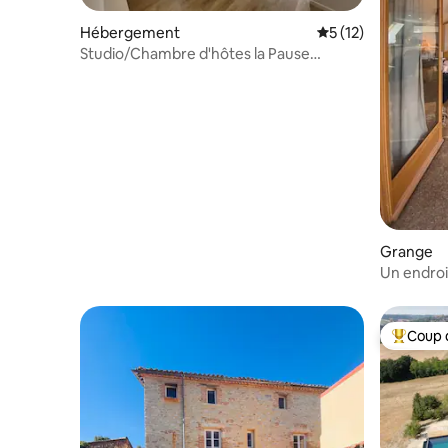
Hébergement
Évaluation moyenne
5 (12)
Studio/Chambre d'hôtes la Pause
Cadurcienne
Grange
Un endroi
Coup 
Coups de