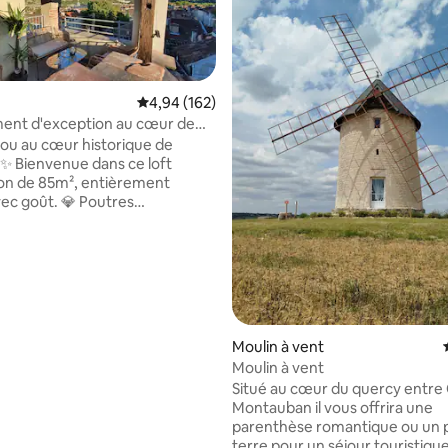
Évaluation moyenne sur la base de 162 commen
4,94 (162)
ent d'exception au cœur de
jou au cœur historique de
la base de 183 commentaires : 4,99 sur 5
✨ Bienvenue dans ce loft
on de 85m², entièrement
ec goût. 💎 Poutres
s d’époque, 🌞 luminosité
 et 🛋️ espaces atypiques vous
 une expérience unique. Le
Un splendide petit rooftop 🥂
panoramique sur les toits
 de Cahors et les collines
es 🌄. Un spot idéal pour
Moulin à vent
iroter un verre au coucher de
Moulin à vent
t profiter d’un séjour alliant
Situé au cœur du quercy entre
ité & confort premium.
Montauban il vous offrira une
parenthèse romantique ou un p
terre pour un séjour touristique