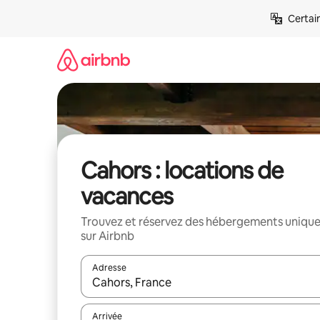
Aller
Certai
directement
au
contenu
Cahors : locations de
vacances
Trouvez et réservez des hébergements uniqu
sur Airbnb
Adresse
Lorsque les résultats s'affichent, utilisez les flèc
Arrivée