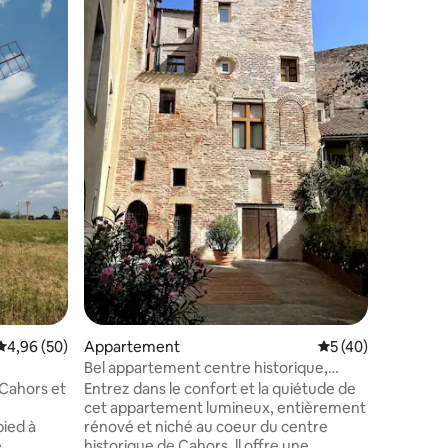
pièce se
Bienvenue 
escapade
Cahors médiéval 
parenthè
suite ro
taires : 4,94 sur 5
une ruel
pour évei
Cadurcie
votre plaisir. Pour les amoure
de lâcher
double d
tamisée… 
votre com
à deux.
Évaluation moyenne sur la base de 50 commentaires : 4,96 sur 5
4,96 (50)
Appartement
Évaluation moyenne
5 (40)
Bel appartement centre historique,
lumineux, calme
 Cahors et
Entrez dans le confort et la quiétude de
cet appartement lumineux, entièrement
ied à
rénové et niché au coeur du centre
.
historique de Cahors. ll offre une