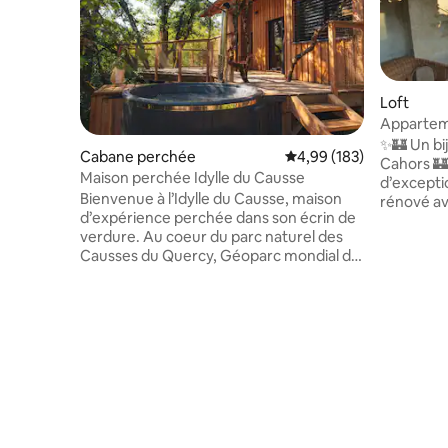
Loft
Appartem
Cahors
✨🏰 Un bi
Cabane perchée
Évaluation moyenne sur 
4,99 (183)
Cahors 🏰
Maison perchée Idylle du Causse
d’excepti
Bienvenue à l’Idylle du Causse, maison
rénové av
d’expérience perchée dans son écrin de
apparente
verdure. Au coeur du parc naturel des
généreuse
Causses du Quercy, Géoparc mondial de
offriront
l’Unesco, sous le ciel le plus étoilé de
must ? 👉
France notre cocon vous attend pour
avec vue 
vous évader le temps d’un séjour et
médiévaux
ouvrir une parenthèse de bien être dans
verdoyant
votre quotidien. A 1h30 de Toulouse,
chiller, s
2h15 de Limoges, 3h de Bordeaux et
soleil 🍷 e
Montpellier, venez profiter d’un séjour
authentic
dans notre cabane et découvrir toutes
les beautés de la vallée du Lot et du Célé